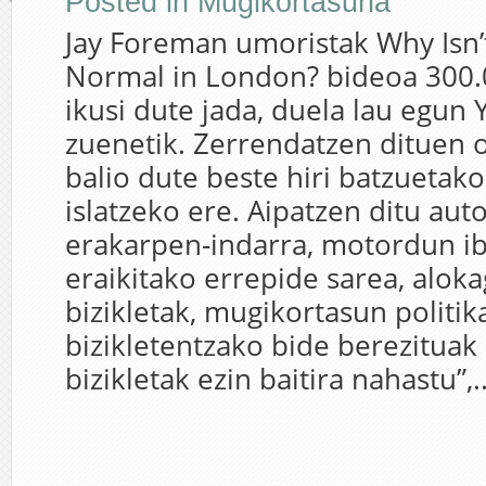
Posted in
Mugikortasuna
Jay Foreman umoristak Why Isn’t
Normal in London? bideoa 300.
ikusi dute jada, duela lau egun
zuenetik. Zerrendatzen dituen 
balio dute beste hiri batzueta
islatzeko ere. Aipatzen ditu aut
erakarpen-indarra, motordun ibi
eraikitako errepide sarea, alok
bizikletak, mugikortasun politi
bizikletentzako bide berezituak 
bizikletak ezin baitira nahastu”,..