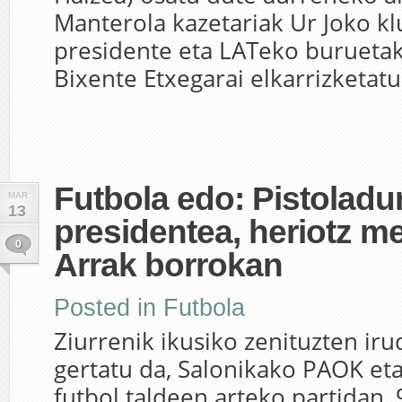
Manterola kazetariak Ur Joko k
presidente eta LATeko burueta
Bixente Etxegarai elkarrizketatu
Futbola edo: Pistoladu
MAR
13
presidentea, heriotz 
0
Arrak borrokan
Posted in
Futbola
Ziurrenik ikusiko zenituzten iru
gertatu da, Salonikako PAOK et
futbol taldeen arteko partidan,