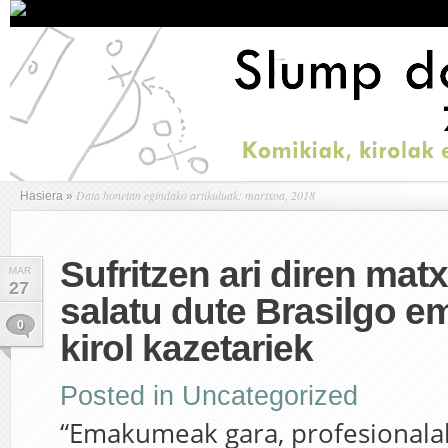
Data honetan egindako artikuluak: martxoa, 2018
Hasiera
»
Sufritzen ari diren ma
MAR
27
salatu dute Brasilgo 
0
kirol kazetariek
Posted in
Uncategorized
“Emakumeak gara, profesionala