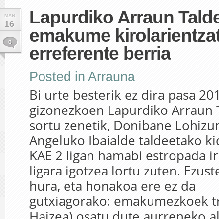
Lapurdiko Arraun Tald
MAR
16
emakume kirolarientza
0
erreferente berria
Posted in
Arrauna
Bi urte besterik ez dira pasa 2
gizonezkoen Lapurdiko Arraun T
sortu zenetik, Donibane Lohizu
Angeluko Ibaialde taldeetako ki
KAE 2 ligan hamabi estropada ir
ligara igotzea lortu zuten. Ezus
hura, eta honakoa ere ez da
gutxiagorako: emakumezkoek tr
Haizea) osatu dute aurreneko ald