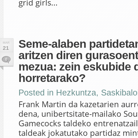
grid girls...
Seme-alaben partideta
MAR
21
aritzen diren gurasoen
0
mezua: zein eskubide 
horretarako?
Posted in
Hezkuntza
,
Saskibalo
Frank Martin da kazetarien aur
dena, unibertsitate-mailako Sou
Gamecocks taldeko entrenatzail
taldeak jokatutako partidaz min