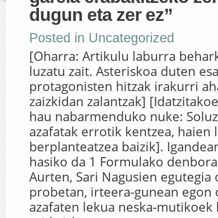
dugun eta zer ez”
Posted in
Uncategorized
[Oharra: Artikulu laburra beha
luzatu zait. Asteriskoa duten esa
protagonisten hitzak irakurri ah
zaizkidan zalantzak] [Idatzitakoe
hau nabarmenduko nuke: Soluz
azafatak errotik kentzea, haien
berplanteatzea baizik]. Igandean
hasiko da 1 Formulako denborald
Aurten, Sari Nagusien egutegia
probetan, irteera-gunean egon 
azafaten lekua neska-mutikoek 