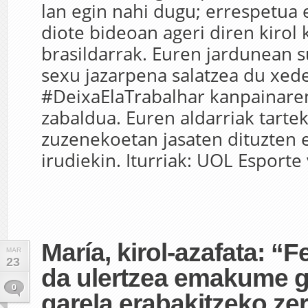
lan egin nahi dugu; errespetua 
diote bideoan ageri diren kirol 
brasildarrak. Euren jardunean s
sexu jazarpena salatzea du xed
#DeixaElaTrabalhar kanpainare
zabaldua. Euren aldarriak tartek
zuzenekoetan jasaten dituzten 
irudiekin. Iturriak: UOL Esporte 
María, kirol-azafata: 
MAR
23
da ulertzea emakume gu
0
garela erabakitzeko zer