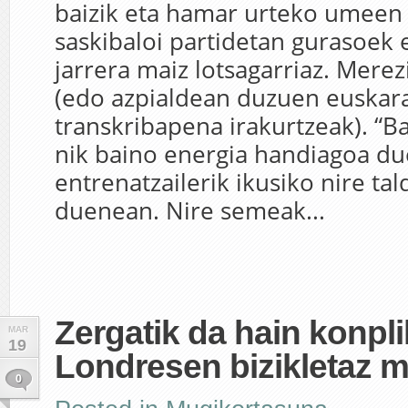
baizik eta hamar urteko umeen
saskibaloi partidetan gurasoek
jarrera maiz lotsagarriaz. Mere
(edo azpialdean duzuen euskar
transkribapena irakurtzeak). “B
nik baino energia handiagoa d
entrenatzailerik ikusiko nire ta
duenean. Nire semeak...
Zergatik da hain konpl
MAR
19
Londresen bizikletaz 
0