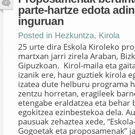
0
parte-hartze edota adi
inguruan
Posted in
Hezkuntza
,
Kirola
25 urte dira Eskola Kiroleko p
martxan jarri zirela Araban, Biz
Gipuzkoan. Kirol-maila eta gai
izanik ere, haur guztiek kirola 
izatea dute helburu programa h
zentzu horretan, eragileek bar
etengabe eraldatzea eta behar 
egokitzea ezinbestekoa dela. A
pausuak zehaztea xede, “Eskola-
Gogoetak eta proposamenak” ja