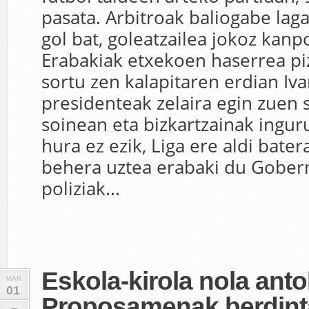
pasata. Arbitroak baliogabe la
gol bat, goleatzailea jokoz kanp
Erabakiak etxekoen haserrea piz
sortu zen kalapitaren erdian Iva
presidenteak zelaira egin zuen s
soinean eta bizkartzainak ingur
hura ez ezik, Liga ere aldi bate
behera uztea erabaki du Gober
poliziak...
Eskola-kirola nola anto
MAR
01
Proposamenak berdint