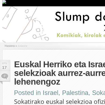
Sokatira
Hasiera
»
Euskal Herriko eta Isra
OTS
17
selekzioak aurrez-aurr
0
lehenengoz
Posted in
Israel
,
Palestina
,
Soka
Sokatirako euskal selekzioa ofiz