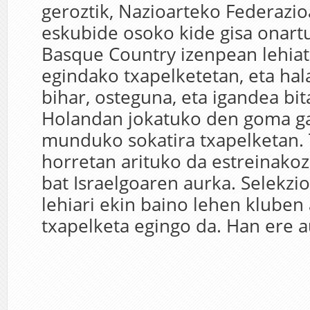
geroztik, Nazioarteko Federazio
eskubide osoko kide gisa onart
Basque Country izenpean lehiat
egindako txapelketetan, eta hal
bihar, osteguna, eta igandea bi
Holandan jokatuko den goma g
munduko sokatira txapelketan.
horretan arituko da estreinakoz
bat Israelgoaren aurka. Selekzi
lehiari ekin baino lehen kluben
txapelketa egingo da. Han ere au