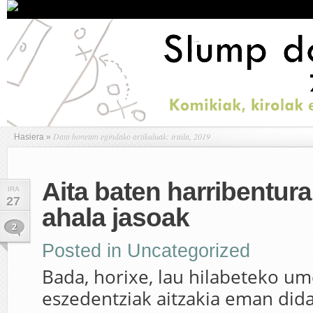
Data honetan egindako artikuluak: iraila, 2019
Hasiera
»
Aita baten harribentura
IRA
27
ahala jasoak
2
Posted in
Uncategorized
Bada, horixe, lau hilabeteko um
eszedentziak aitzakia eman dida