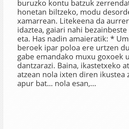
buruzko kontu batzuk zerrendatu
honetan biltzeko, modu desord
xamarrean. Litekeena da aurre
idaztea, gaiari nahi bezainbeste 
eta. Has nadin amaieratik: * U
beroek ipar poloa ere urtzen du
gabe emandako muxu goxoek u
dantzarazi. Baina, ikastetxeko a
atzean nola ixten diren ikustea z
apur bat… nola esan,...