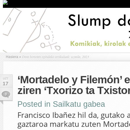
Data honetan egindako artikuluak: uztaila, 2023
Hasiera
»
‘Mortadelo y Filemón’ 
UZT
17
ziren ‘Txorizo ta Txistor
0
Posted in
Sailkatu gabea
Francisco Ibañez hil da, gutako
gaztaroa markatu zuten Mortad