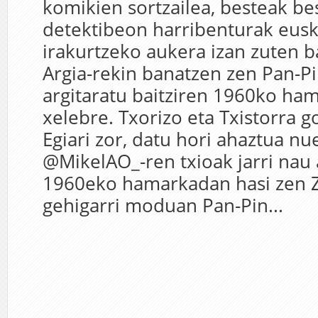
komikien sortzailea, besteak be
detektibeon harribenturak eusk
irakurtzeko aukera izan zuten 
Argia-rekin banatzen zen Pan-Pi
argitaratu baitziren 1960ko ha
xelebre. Txorizo eta Txistorra g
Egiari zor, datu hori ahaztua nu
@MikelAO_-ren txioak jarri nau 
1960eko hamarkadan hasi zen Z
gehigarri moduan Pan-Pin...