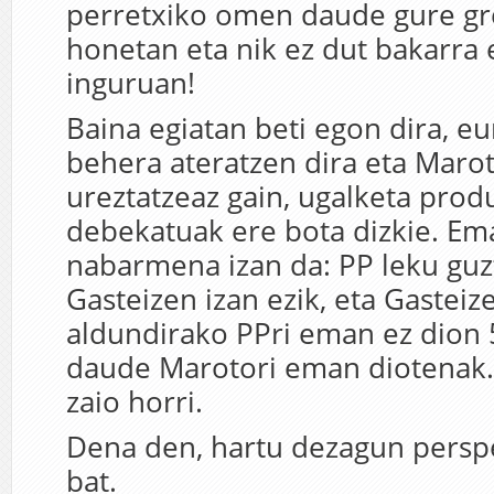
perretxiko omen daude gure gr
honetan eta nik ez dut bakarra 
inguruan!
Baina egiatan beti egon dira, eu
behera ateratzen dira eta Maro
ureztatzeaz gain, ugalketa prod
debekatuak ere bota dizkie. Em
nabarmena izan da: PP leku guzti
Gasteizen izan ezik, eta Gasteiz
aldundirako PPri eman ez dion 
daude Marotori eman diotenak.
zaio horri.
Dena den, hartu dezagun persp
bat.