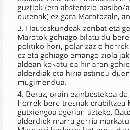
guztiok (eta abstentzio pasibo/a
dutenak) ez gara Marotozale, an
3. Hauteskundeak zenbat eta ge
Marotok gehiago bilatu du ber
politiko hori, polarizazio horre
ez eta gehiago emango ziola jak
aldean kokatu da hiriaren gehi
alderdiak eta hiria astindu duen
mugimendua.
4. Beraz, orain ezinbestekoa da
horrek bere tresnak erabiltzea
gutxiengoa agerian uzteko. Bat
alderdiek marra gorria markatu