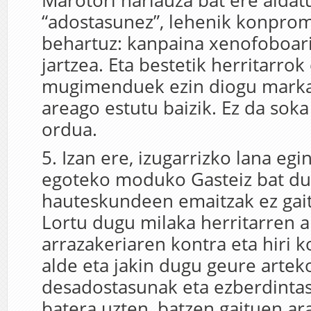
Marotori harlauza bat ere aldat
“adostasunez”, lehenik konprom
behartuz: kanpaina xenofoboar
jartzea. Eta bestetik herritarrok
mugimenduek ezin diogu markaj
areago estutu baizik. Ez da soka
ordua.
5. Izan ere, izugarrizko lana egi
egoteko moduko Gasteiz bat du
hauteskundeen emaitzak ez gaitz
Lortu dugu milaka herritarren a
arrazakeriaren kontra eta hiri 
alde eta jakin dugu geure artek
desadostasunak eta ezberdinta
batera uzten, batzen gaituen ar