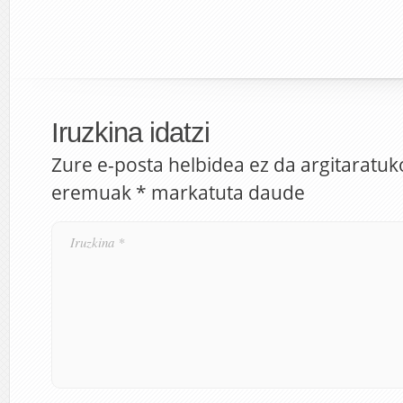
Iruzkina idatzi
Zure e-posta helbidea ez da argitaratuk
eremuak
*
markatuta daude