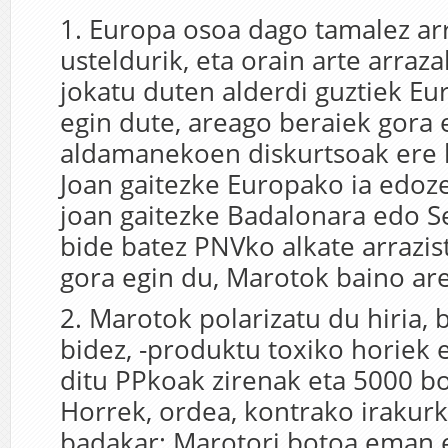
1. Europa osoa dago tamalez ar
usteldurik, eta orain arte arraz
jokatu duten alderdi guztiek E
egin dute, areago beraiek gora 
aldamanekoen diskurtsoak ere k
Joan gaitezke Europako ia edoze
joan gaitezke Badalonara edo 
bide batez PNVko alkate arrazi
gora egin du, Marotok baino ar
2. Marotok polarizatu du hiria,
bidez, -produktu toxiko horiek er
ditu PPkoak zirenak eta 5000 b
Horrek, ordea, kontrako irakurk
badakar: Marotori botoa eman 