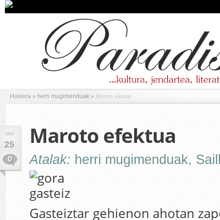
Maroto efektua
Hasiera
»
herri mugimenduak
»
Maroto efektua
MAI
25
Atalak:
herri mugimenduak
,
Sai
0
Gasteiztar gehienon ahotan zap