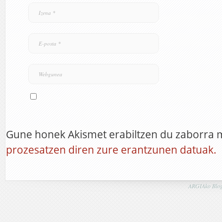
Gune honek Akismet erabiltzen du zaborra 
prozesatzen diren zure erantzunen datuak.
ARGIAko Blog