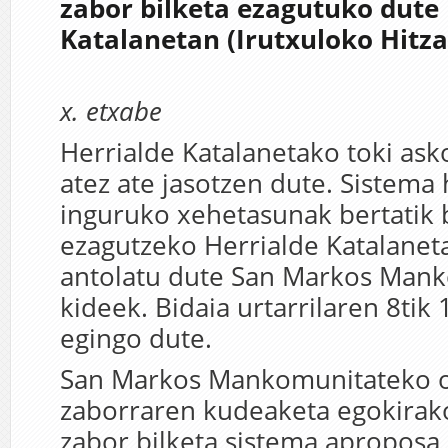
zabor bilketa ezagutuko dute 
Katalanetan (Irutxuloko Hitza
x. etxabe
Herrialde Katalanetako toki ask
atez ate jasotzen dute. Sistema
inguruko xehetasunak bertatik 
ezagutzeko Herrialde Katalaneta
antolatu dute San Markos Man
kideek. Bidaia urtarrilaren 8tik 
egingo dute.
San Markos Mankomunitateko o
zaborraren kudeaketa egokirako
zabor bilketa sistema aproposa 