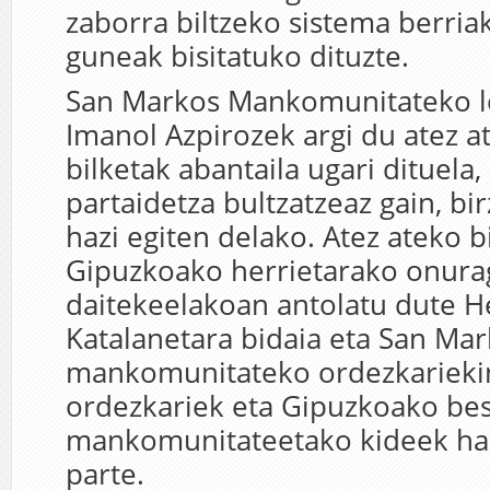
zaborra biltzeko sistema berria
guneak bisitatuko dituzte.
San Markos Mankomunitateko l
Imanol Azpirozek argi du atez a
bilketak abantaila ugari dituela,
partaidetza bultzatzeaz gain, bi
hazi egiten delako. Atez ateko b
Gipuzkoako herrietarako onurag
daitekeelakoan antolatu dute H
Katalanetara bidaia eta San Ma
mankomunitateko ordezkariekin
ordezkariek eta Gipuzkoako be
mankomunitateetako kideek ha
parte.