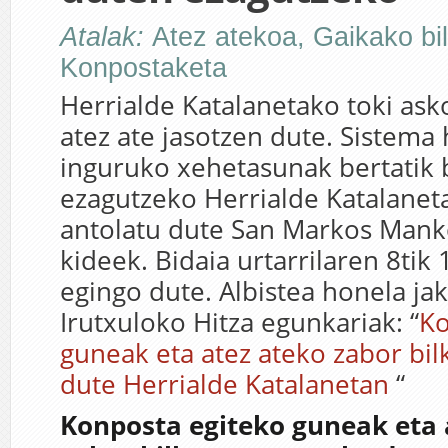
Atalak:
Atez atekoa
,
Gaikako bi
Konpostaketa
Herrialde Katalanetako toki ask
atez ate jasotzen dute. Sistema
inguruko xehetasunak bertatik 
ezagutzeko Herrialde Katalaneta
antolatu dute San Markos Man
kideek. Bidaia urtarrilaren 8tik 
egingo dute. Albistea honela jak
Irutxuloko Hitza egunkariak: “
Ko
guneak eta atez ateko zabor bi
dute Herrialde Katalanetan
“
Konposta egiteko guneak eta 