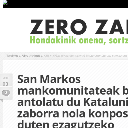
San Markos mankomunitateak bidaia antolatu du Katalunian 
Hasiera
»
Atez atekoa
»
San Markos
URT
03
mankomunitateak b
0
antolatu du Katalun
zaborra nola konpos
duten ezagutzeko