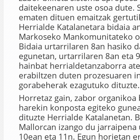
daitekeenaren uste osoa dute. 
ematen dituen emaitzak gertuti
Herrialde Katalanetara bidaia a
Markoseko Mankomunitateko or
Bidaia urtarrilaren 8an hasiko d
egunetan, urtarrilaren 8an eta 
hainbat herrialdetanzaborra ate
erabiltzen duten prozesuaren 
gorabeherak ezagutuko dituzte.
Horretaz gain, zabor organikoa 
harekin konposta egiteko gunea
dituzte Herrialde Katalanetan. B
Mallorcan izango du jarraipena 
10ean eta 11n. Egun horietan e