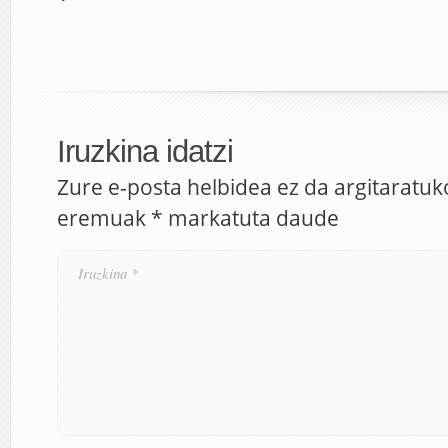
Iruzkina idatzi
Zure e-posta helbidea ez da argitaratuk
eremuak
*
markatuta daude