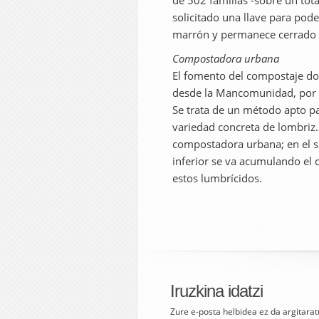
de 502 familias -sobre un tot
solicitado una llave para pod
marrón y permanece cerrado e
Compostadora urbana
El fomento del compostaje d
desde la Mancomunidad, por e
Se trata de un método apto p
variedad concreta de lombriz
compostadora urbana; en el su
inferior se va acumulando el
estos lumbrícidos.
Iruzkina idatzi
Zure e-posta helbidea ez da argitarat