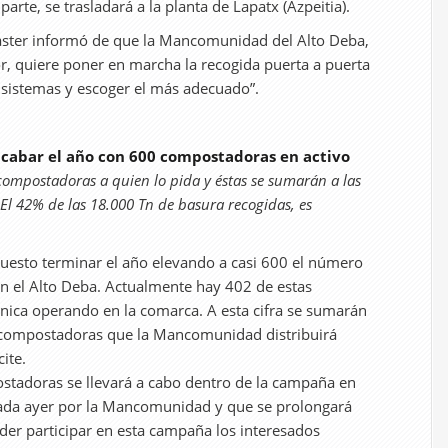
arte, se trasladará a la planta de Lapatx (Azpeitia).
aster informó de que la Mancomunidad del Alto Deba,
r, quiere poner en marcha la recogida puerta a puerta
sistemas y escoger el más adecuado”.
abar el año con 600 compostadoras en activo
compostadoras a quien lo pida y éstas se sumarán a las
El 42% de las 18.000 Tn de basura recogidas, es
esto terminar el año elevando a casi 600 el número
n el Alto Deba. Actualmente hay 402 de estas
nica operando en la comarca. A esta cifra se sumarán
0 compostadoras que la Mancomunidad distribuirá
ite.
ostadoras se llevará a cabo dentro de la campaña en
ada ayer por la Mancomunidad y que se prolongará
oder participar en esta campaña los interesados