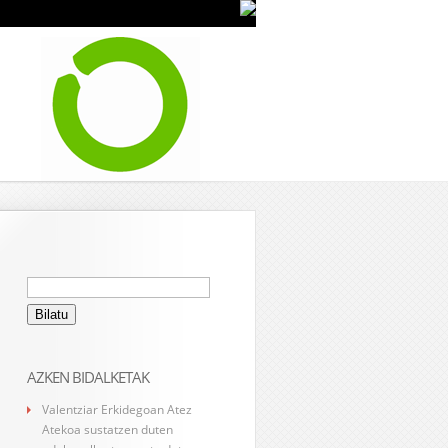
Bilatu:
AZKEN BIDALKETAK
Valentziar Erkidegoan Atez
Atekoa sustatzen duten