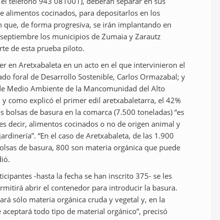
 el teléfono 943 081001), deberán separar en sus
de alimentos cocinados, para depositarlos en los
 que, de forma progresiva, se irán implantando en
de septiembre los municipios de Zumaia y Zarautz
te de esta prueba piloto.
r en Aretxabaleta en un acto en el que intervinieron el
tado foral de Desarrollo Sostenible, Carlos Ormazabal; y
 de Medio Ambiente de la Mancomunidad del Alto
 y como explicó el primer edil aretxabaletarra, el 42%
as bolsas de basura en la comarca (7.500 toneladas) “es
 es decir, alimentos cocinados o no de origen animal y
jardinería”. “En el caso de Aretxabaleta, de las 1.900
olsas de basura, 800 son materia orgánica que puede
ió.
icipantes -hasta la fecha se han inscrito 375- se les
rmitirá abrir el contenedor para introducir la basura.
ará sólo materia orgánica cruda y vegetal y, en la
e aceptará todo tipo de material orgánico”, precisó