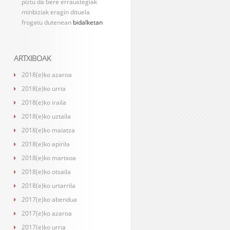
piztu da bere erraustegiak
minbiziak eragin dituela
frogatu dutenean
bidalketan
ARTXIBOAK
2018(e)ko azaroa
2018(e)ko urria
2018(e)ko iraila
2018(e)ko uztaila
2018(e)ko maiatza
2018(e)ko apirila
2018(e)ko martxoa
2018(e)ko otsaila
2018(e)ko urtarrila
2017(e)ko abendua
2017(e)ko azaroa
2017(e)ko urria