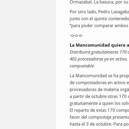
Ormazabal. La basura, por su p
Por otro lado, Pedro Lasagab
junto con el quinto contenedo
“para poder comparar ambos 
-o-o-o-
La Mancomunidad quiere ac
Distribuirá gratuitamente 170 
402 procesadoras ya en activo. 
compostable
La Mancomunidad se ha propu
de compostadoras en activo e
procesadoras de materia orgá
a partir de octubre otras 17
gratuitamente a quien los solic
El reparto de estas 170 comp
favor del compostaje present
hasta el 3 de octubre. Para p