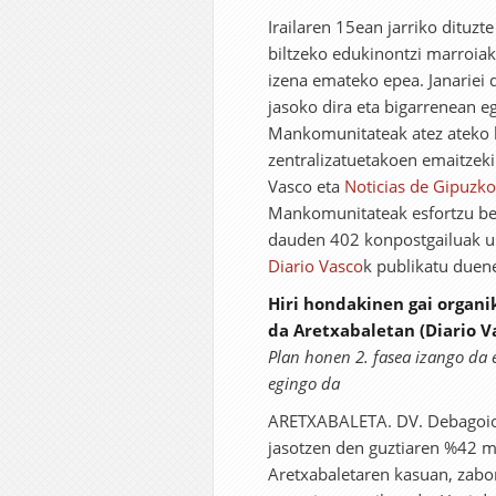
Irailaren 15ean jarriko ditu
biltzeko edukinontzi marroiak
izena emateko epea. Janariei 
jasoko dira eta bigarrenean e
Mankomunitateak atez ateko bi
zentralizatuetakoen emaitzeki
Vasco eta
Noticias de Gipuzk
Mankomunitateak esfortzu ber
dauden 402 konpostgailuak u
Diario Vasco
k publikatu duen
Hiri hondakinen gai organi
da Aretxabaletan (Diario V
Plan honen 2. fasea izango da e
egingo da
ARETXABALETA. DV. Debagoioe
jasotzen den guztiaren %42 ma
Aretxabaletaren kasuan, zabor