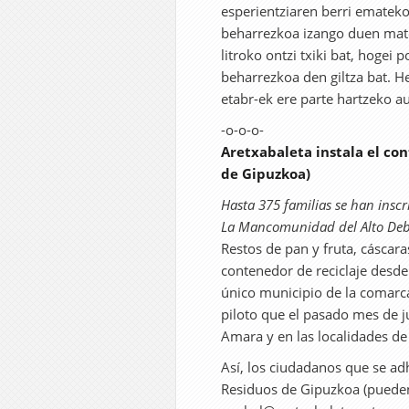
esperientziaren berri emateko
beharrezkoa izango duen mate
litroko ontzi txiki bat, hogei 
beharrezkoa den giltza bat. He
etabr-ek ere parte hartzeko au
-o-o-o-
Aretxabaleta instala el co
de Gipuzkoa)
Hasta 375 familias se han inscr
La Mancomunidad del Alto Deba
Restos de pan y fruta, cáscar
contenedor de reciclaje desde
único municipio de la comarc
piloto que el pasado mes de j
Amara y en las localidades de 
Así, los ciudadanos que se adh
Residuos de Gipuzkoa (pueden 