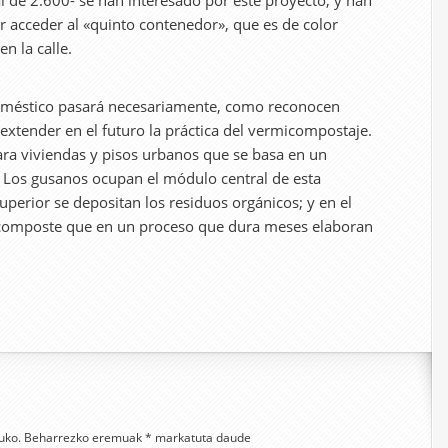
al de 2.600- se han interesado por este proyecto, y han
er acceder al «quinto contenedor», que es de color
n la calle.
oméstico pasará necesariamente, como reconocen
xtender en el futuro la práctica del vermicompostaje.
ara viviendas y pisos urbanos que se basa en un
. Los gusanos ocupan el módulo central de esta
perior se depositan los residuos orgánicos; y en el
 composte que en un proceso que dura meses elaboran
uko.
Beharrezko eremuak
*
markatuta daude