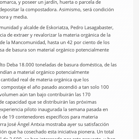
comarca, y poseer un jardín, huerta o parcela de
depositar la compostadora. Asimismo, será condición
 hora y media.
munidad y alcalde de Eskoriatza, Pedro Lasagabaster,
ia de extraer y revalorizar la materia orgánica de la
 de la Mancomunidad, hasta un 42 por ciento de los
lsa de basura son material orgánico potencialmente
lto Deba 18.000 toneladas de basura doméstica, de las
ndían a material orgánico potencialmente
cantidad real de materia orgánica que los
 compostaje el año pasado ascendió a tan solo 100
 volumen aún tan bajo contribuirán las 170
e capacidad que se distribuirán las próximas
experiencia piloto inaugurada la semana pasada en
n de 19 contenedores específicos para materia
arra José Ángel Antxia mostraba ayer su satisfacción
ción que ha cosechado esta iniciativa pionera. Un total