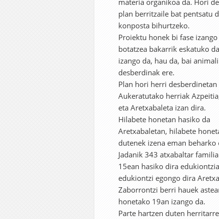
materia organikoa da. Hori d
plan berritzaile bat pentsatu 
konposta bihurtzeko.
Proiektu honek bi fase izango
botatzea bakarrik eskatuko da.
izango da, hau da, bai animal
desberdinak ere.
Plan hori herri desberdinetan 
Aukeratutako herriak Azpeiti
eta Aretxabaleta izan dira.
Hilabete honetan hasiko da
Aretxabaletan, hilabete honet
dutenek izena eman beharko d
Jadanik 343 atxabaltar famili
15ean hasiko dira edukiontzia
edukiontzi egongo dira Aretx
Zaborrontzi berri hauek astean
honetako 19an izango da.
Parte hartzen duten herritarre