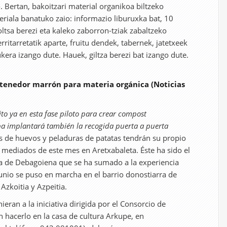
. Bertan, bakoitzari material organikoa biltzeko
riala banatuko zaio: informazio liburuxka bat, 10
poltsa berezi eta kaleko zaborron-tziak zabaltzeko
rritarretatik aparte, fruitu dendek, tabernek, jatetxeek
kera izango dute. Hauek, giltza berezi bat izango dute.
ntenedor marrón para materia orgánica (Noticias
ito ya en esta fase piloto para crear compost
 implantará también la recogida puerta a puerta
as de huevos y peladuras de patatas tendrán su propio
 mediados de este mes en Aretxabaleta. Éste ha sido el
a de Debagoiena que se ha sumado a la experiencia
unio se puso en marcha en el barrio donostiarra de
Azkoitia y Azpeitia.
ieran a la iniciativa dirigida por el Consorcio de
hacerlo en la casa de cultura Arkupe, en