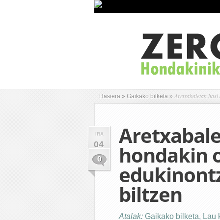
Aretxabaletan hasi 
Hasiera
»
Gaikako bilketa
»
Aretxabale
IRA
04
hondakin 
0
edukinontz
biltzen
Atalak:
Gaikako bilketa
,
Lau 