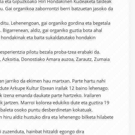
ela eta Gipuzkoako Hiri Hondakinen Kudeaketa taldeak
du. Gai organikoa zaborrontzi berri batzuetan jasoko da
 ditu. Lehenengoan, gai organiko gordina eta begetala
 Bigarrenean, aldiz, gai organiko guztia bota ahal
i hondakinak eta baita sukaldatutako hondakin
esperientzia pilotu bezala proba-tzea erabaki da.
a, Azkoitia, Donostiako Amara auzoa, Zarautz, Zumaia
an jarriko da ekimen hau martxan. Parte hartu nahi
ute Arkupe Kultur Etxean irailak 12 baino lehenago.
ak izena emanda daukate parte hartzeko. Irailaren
k jartzen. Marroi kolorea edukiko dute eta guztira 19
abaleta osoko puntu desberdinetan kokatuak.
 hiru aldiz hustuko dira eta lehenengo bilketa hilabete
i zuzenduta, hainbat hitzaldi egongo dira