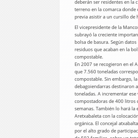
deberán ser residentes en la 
terreno en la comarca donde 
previa asistir a un cursillo de
El vicepresidente de la Manco
subrayó la creciente importanc
bolsa de basura. Según datos
residuos que acaban en la bo
compostable.
En 2007 se recogieron en el A
que 7.560 toneladas correspo
compostable. Sin embargo, la 
debagoiendarras destinaron a
toneladas. A incrementar ese
compostadoras de 400 litros d
semanas. También lo hará la 
Aretxabaleta con la colocació
orgánica. El concejal atxabalt
por el alto grado de participa