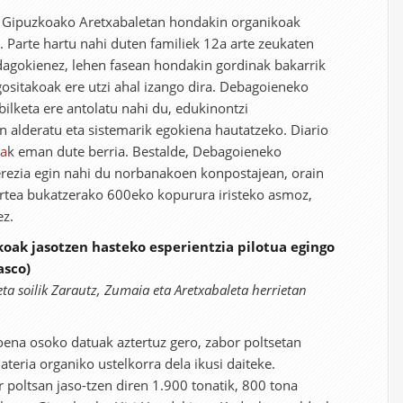
zte Gipuzkoako Aretxabaletan hondakin organikoak
. Parte hartu nahi duten familiek 12a arte zeukaten
dagokienez, lehen fasean hondakin gordinak bakarrik
gositakoak ere utzi ahal izango dira. Debagoieneko
lketa ere antolatu nahi du, edukinontzi
n alderatu eta sistemarik egokiena hautatzeko. Diario
oa
k eman dute berria. Bestalde, Debagoieneko
ezia egin nahi du norbanakoen konpostajean, orain
rtea bukatzerako 600eko kopurura iristeko asmoz,
ez.
koak jasotzen hasteko esperientzia pilotua egingo
asco)
ta soilik Zarautz, Zumaia eta Aretxabaleta herrietan
na osoko datuak aztertuz gero, zabor poltsetan
teria organiko ustelkorra dela ikusi daiteke.
 poltsan jaso-tzen diren 1.900 tonatik, 800 tona