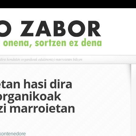
dira hondakin organikoak edukinontzi marroietan biltzen
tan hasi dira
organikoak
i marroietan
kontenedore