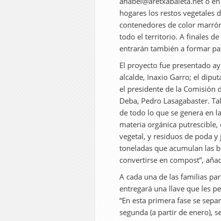
anabel@aretxabaleta.net o en
hogares los restos vegetales 
contenedores de color marrón
todo el territorio. A finales 
entrarán también a formar par
El proyecto fue presentado aye
alcalde, Inaxio Garro; el dipu
el presidente de la Comisión
Deba, Pedro Lasagabaster. Tal
de todo lo que se genera en l
materia orgánica putrescible,
vegetal, y residuos de poda y 
toneladas que acumulan las b
convertirse en compost”, añad
A cada una de las familias part
entregará una llave que les pe
“En esta primera fase se separ
segunda (a partir de enero), s