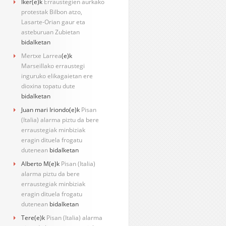
Iker
(e)k
Erraustegien aurkako
protestak Bilbon atzo,
Lasarte-Orian gaur eta
asteburuan Zubietan
bidalketan
Mertxe Larrea
(e)k
Marseillako erraustegi
inguruko elikagaietan ere
dioxina topatu dute
bidalketan
Juan mari Iriondo
(e)k
Pisan
(Italia) alarma piztu da bere
erraustegiak minbiziak
eragin dituela frogatu
dutenean
bidalketan
Alberto M
(e)k
Pisan (Italia)
alarma piztu da bere
erraustegiak minbiziak
eragin dituela frogatu
dutenean
bidalketan
Tere
(e)k
Pisan (Italia) alarma