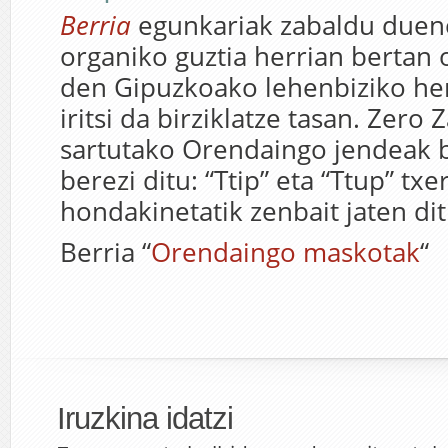
Berria
egunkariak zabaldu duene
organiko guztia herrian bertan 
den Gipuzkoako lehenbiziko he
iritsi da birziklatze tasan. Zer
sartutako Orendaingo jendeak b
berezi ditu: “Ttip” eta “Ttup” txe
hondakinetatik zenbait jaten di
Berria “
Orendaingo maskotak
“
Iruzkina idatzi