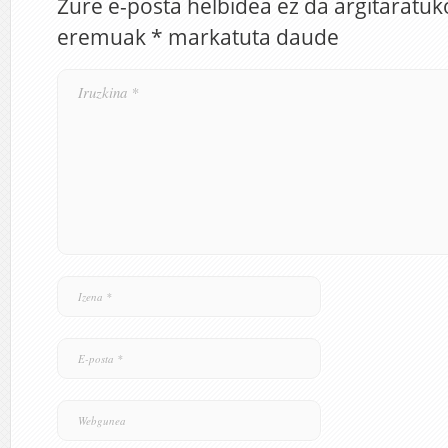
Zure e-posta helbidea ez da argitaratuk
eremuak
*
markatuta daude