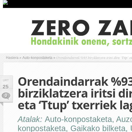
Orendaindarrak %93 birziklatzera iritsi dira ‘Ttip’ et
Hasiera
»
Auto-konpostaketa
»
Orendaindarrak %9
URT
25
birziklatzera iritsi dir
0
eta ‘Ttup’ txerriek 
Atalak:
Auto-konpostaketa
,
Auz
konpostaketa
,
Gaikako bilketa
,