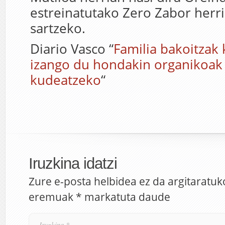
estreinatutako Zero Zabor herr
sartzeko.
Diario Vasco “
Familia bakoitzak
izango du hondakin organikoak
kudeatzeko
“
Iruzkina idatzi
Zure e-posta helbidea ez da argitaratuk
eremuak
*
markatuta daude