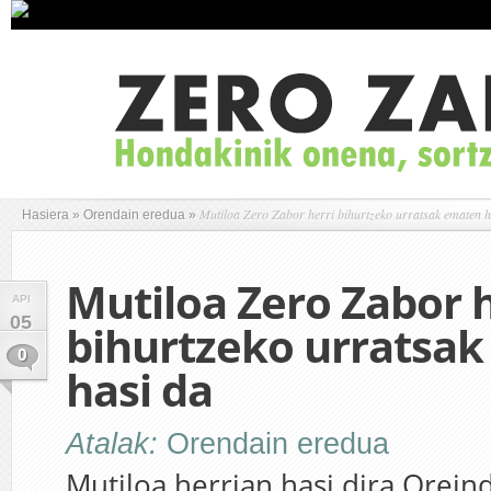
Mutiloa Zero Zabor herri bihurtzeko urratsak ematen h
Hasiera
»
Orendain eredua
»
Mutiloa Zero Zabor h
API
05
bihurtzeko urratsa
0
hasi da
Atalak:
Orendain eredua
Mutiloa herrian hasi dira Orein