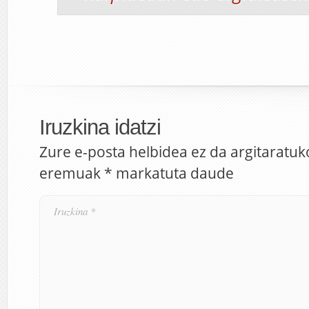
Iruzkina idatzi
Zure e-posta helbidea ez da argitaratuk
eremuak
*
markatuta daude