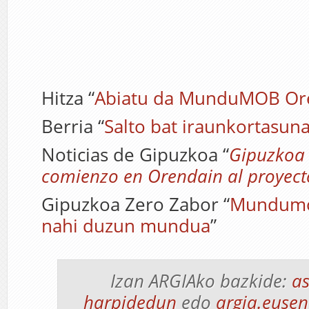
Hitza “
Abiatu da MunduMOB Or
Berria “
Salto bat iraunkortasun
Noticias de Gipuzkoa “
Gipuzkoa 
comienzo en Orendain al proye
Gipuzkoa Zero Zabor “
Mundumo
nahi duzun mundua
”
Izan ARGIAko bazkide:
as
harpidedun
edo
argia.eusen