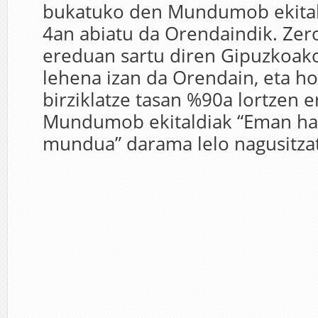
bukatuko den Mundumob ekital
4an abiatu da Orendaindik. Zer
ereduan sartu diren Gipuzkoako 
lehena izan da Orendain, eta h
birziklatze tasan %90a lortzen e
Mundumob ekitaldiak “Eman ha
mundua” darama lelo nagusitzat