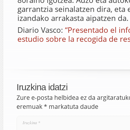
80raino igotzea. Auzo eta auto
garrantzia seinalatzen dira, eta
izandako arrakasta aipatzen da.
Diario Vasco:
“Presentado el inf
estudio sobre la recogida de re
Iruzkina idatzi
Zure e-posta helbidea ez da argitaratuk
eremuak
*
markatuta daude