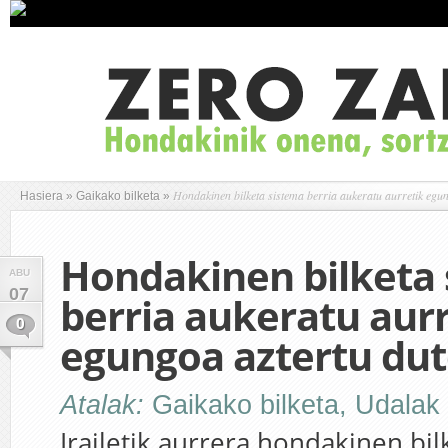
Hondakinen bilketa sistema berria aukeratu aurretik egun
Hasiera
»
Gaikako bilketa
»
Hondakinen bilketa
ABU
07
berria aukeratu aurr
0
egungoa aztertu dut
Atalak:
Gaikako bilketa
,
Udalak
Irailetik aurrera hondakinen bil