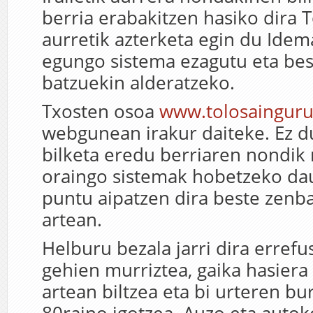
berria erabakitzen hasiko dira 
aurretik azterketa egin du Ide
egungo sistema ezagutu eta be
batzuekin alderatzeko.
Txosten osoa
www.tolosaingur
webgunean irakur daiteke. Ez d
bilketa eredu berriaren nondik 
oraingo sistemak hobetzeko da
puntu aipatzen dira beste zenb
artean.
Helburu bezala jarri dira errefu
gehien murriztea, gaika hasier
artean biltzea eta bi urteren bu