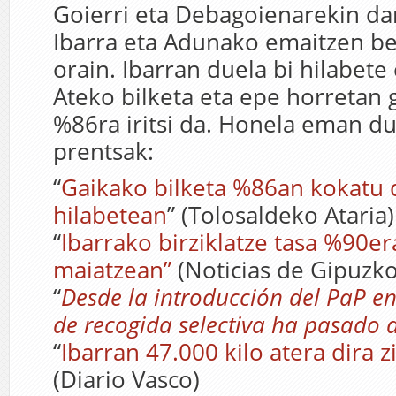
Goierri eta Debagoienarekin da
Ibarra eta Adunako emaitzen ber
orain. Ibarran duela bi hilabete 
Ateko bilketa eta epe horretan 
%86ra iritsi da. Honela eman du
prentsak:
“
Gaikako bilketa %86an kokatu d
hilabetean
” (Tolosaldeko Ataria)
“
Ibarrako birziklatze tasa %90era
maiatzean”
(Noticias de Gipuzko
“
Desde la introducción del PaP en
de recogida selectiva ha pasado 
“
Ibarran 47.000 kilo atera dira z
(Diario Vasco)