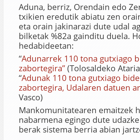
Aduna, berriz, Orendain edo Ze
txikien eredutik abiatu zen orai
eta orain jakinarazi dute udal a
bilketak %82a gainditu duela. H
hedabideetan:
“
Adunarrek 110 tona gutxiago b
zabortegira”
(Tolosaldeko Ataria
“
Adunak 110 tona gutxiago bide
zabortegira, Udalaren datuen a
Vasco)
Mankomunitatearen emaitzek h
nabarmena egingo dute udazke
berak sistema berria abian jart