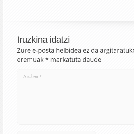
Iruzkina idatzi
Zure e-posta helbidea ez da argitaratuk
eremuak
*
markatuta daude