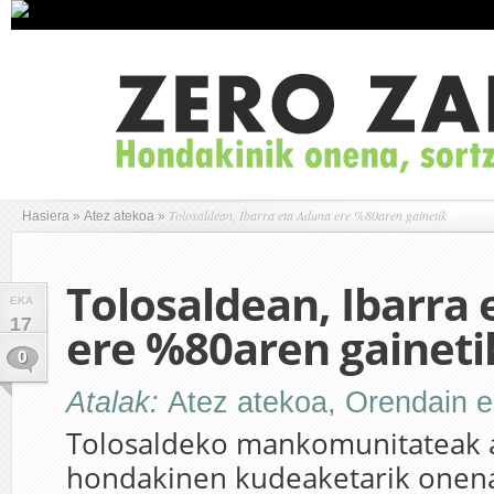
Tolosaldean, Ibarra eta Aduna ere %80aren gainetik
Hasiera
»
Atez atekoa
»
Tolosaldean, Ibarra
EKA
17
ere %80aren gaineti
0
Atalak:
Atez atekoa
,
Orendain 
Tolosaldeko mankomunitateak a
hondakinen kudeaketarik onen