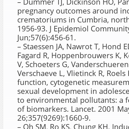
– Dummer TJ, Dickinson HO, Par
pregnancy outcomes around inc
crematoriums in Cumbria, north
1956-93. J Epidemiol Communit
Jun;57(6):456-61.
– Staessen JA, Nawrot T, Hond ED
Fagard R, Hoppenbrouwers K, 
V, Schoeters G, Vanderschueren
Verschaeve L, Vlietinck R, Roels
function, cytogenetic measurem
sexual development in adolescen
to environmental pollutants: a fe
of biomarkers. Lancet. 2001 Ma
26;357(9269):1660-9.
– Oh SM, Ro KS, Chung KH. Indu