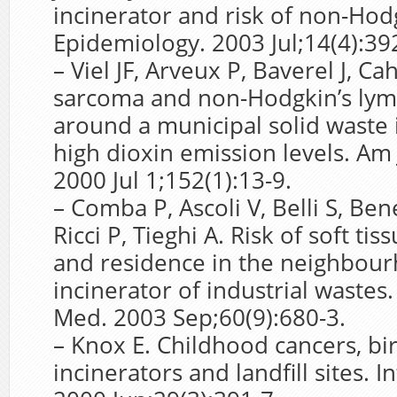
incinerator and risk of non-Ho
Epidemiology. 2003 Jul;14(4):39
– Viel JF, Arveux P, Baverel J, Ca
sarcoma and non-Hodgkin’s lym
around a municipal solid waste 
high dioxin emission levels. Am 
2000 Jul 1;152(1):13-9.
– Comba P, Ascoli V, Belli S, Bene
Ricci P, Tieghi A. Risk of soft ti
and residence in the neighbour
incinerator of industrial wastes
Med. 2003 Sep;60(9):680-3.
– Knox E. Childhood cancers, bir
incinerators and landfill sites. I