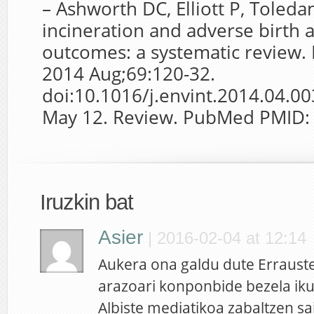
– Ashworth DC, Elliott P, Toled
incineration and adverse birth 
outcomes: a systematic review. 
2014 Aug;69:120-32.
doi:10.1016/j.envint.2014.04.0
May 12. Review. PubMed PMID:
Iruzkin bat
Asier
|
2016-02-04 at 12:14
Aukera ona galdu dute Erraust
arazoari konponbide bezela iku
Albiste mediatikoa zabaltzen sa