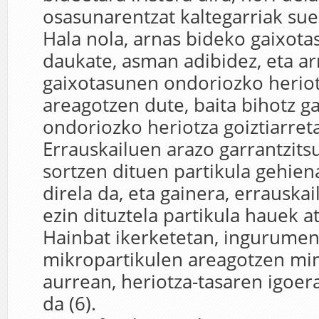
osasunarentzat kaltegarriak sue
Hala nola, arnas bideko gaixot
daukate, asman adibidez, eta a
gaixotasunen ondoriozko heriot
areagotzen dute, baita bihotz g
ondoriozko heriotza goiztiarret
Errauskailuen arazo garrantzits
sortzen dituen partikula gehiena
direla da, eta gainera, errauska
ezin dituztela partikula hauek atx
Hainbat ikerketetan, ingurum
mikropartikulen areagotzen m
aurrean, heriotza-tasaren igoer
da (6).