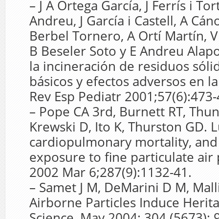
– J A Ortega García, J Ferrís i To
Andreu, J García i Castell, A Cá
Berbel Tornero, A Ortí Martín, V 
B Beseler Soto y E Andreu Alapon
la incineración de residuos sól
básicos y efectos adversos en l
Rev Esp Pediatr 2001;57(6):473-
– Pope CA 3rd, Burnett RT, Thun 
Krewski D, Ito K, Thurston GD. 
cardiopulmonary mortality, and
exposure to fine particulate air 
2002 Mar 6;287(9):1132-41.
– Samet J M, DeMarini D M, Mall
Airborne Particles Induce Herit
Science, May 2004; 304 (5673): 