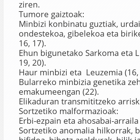
ziren.
Tumore gaiztoak:
Minbizi konbinatu guztiak, urdai
ondestekoa, gibelekoa eta birike
16, 17).
Ehun bigunetako Sarkoma eta Li
19, 20).
Haur minbizi eta Leuzemia (16, 
Bularreko minbizia genetika ze
emakumeengan (22).
Elikaduran transmititzeko arrisku
Sortzetiko malformazioak:
Erbi-ezpain eta ahosabai-arraila 
Sortzetiko anomalia hilkorrak, b