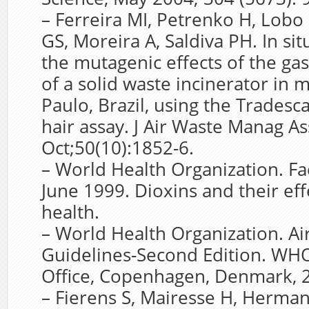
– Ferreira MI, Petrenko H, Lobo
GS, Moreira A, Saldiva PH. In si
the mutagenic effects of the ga
of a solid waste incinerator in 
Paulo, Brazil, using the Tradesc
hair assay. J Air Waste Manag A
Oct;50(10):1852-6.
– World Health Organization. Fa
June 1999. Dioxins and their e
health.
– World Health Organization. Air
Guidelines-Second Edition. WH
Office, Copenhagen, Denmark, 
– Fierens S, Mairesse H, Herman