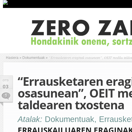
“Errausketaren eraginak osasunean”, OEIT mediku taldea
Hasiera
»
Dokumentuak
»
“Errausketaren erag
OTS
03
osasunean”, OEIT m
1
taldearen txostena
Atalak:
Dokumentuak
,
Errauske
ERRAUSKAILUAREN ERAGINA