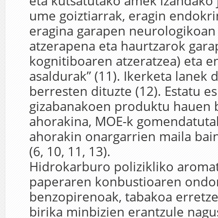
eta kutsatutako amek izandako j
ume goiztiarrak, eragin endokri
eragina garapen neurologikoan
atzerapena eta haurtzarok gar
kognitiboaren atzeratzea) eta 
asaldurak” (11). Ikerketa lanek
berresten dituzte (12). Estatu e
gizabanakoen produktu hauen 
ahorakina, MOE-k gomendatuta
ahorakin onargarrien maila bai
(6, 10, 11, 13).
Hidrokarburo polizikliko aroma
paperaren konbustioaren ondor
benzopirenoak, tabakoa erretze
birika minbizien erantzule nagus