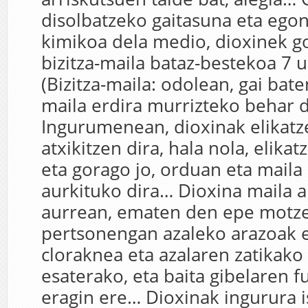
disolbatzeko gaitasuna eta ego
kimikoa dela medio, dioxinek 
bizitza-maila bataz-bestekoa 7 
(Bizitza-maila: odolean, gai bat
maila erdira murrizteko behar 
Ingurumenean, dioxinak elikatz
atxikitzen dira, hala nola, elika
eta gorago jo, orduan eta maila
aurkituko dira… Dioxina maila a
aurrean, ematen den epe motze
pertsonengan azaleko arazoak e
cloraknea eta azalaren zatikako 
esaterako, eta baita gibelaren f
eragin ere… Dioxinak ingurura 