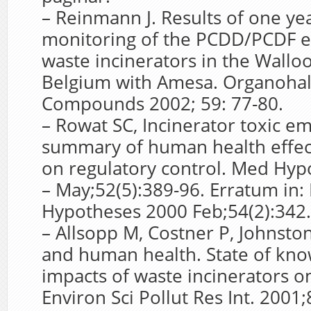
– Reinmann J. Results of one ye
monitoring of the PCDD/PCDF e
waste incinerators in the Wallo
Belgium with Amesa. Organoha
Compounds 2002; 59: 77-80.
– Rowat SC, Incinerator toxic em
summary of human health effect
on regulatory control. Med Hyp
– May;52(5):389-96. Erratum in
Hypotheses 2000 Feb;54(2):342.
– Allsopp M, Costner P, Johnston
and human health. State of kno
impacts of waste incinerators 
Environ Sci Pollut Res Int. 2001;