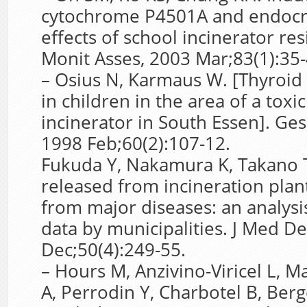
cytochrome P4501A and endocri
effects of school incinerator re
Monit Asses, 2003 Mar;83(1):35-
– Osius N, Karmaus W. [Thyroid
in children in the area of a toxi
incinerator in South Essen]. G
1998 Feb;60(2):107-12.
Fukuda Y, Nakamura K, Takano T
released from incineration plan
from major diseases: an analysis 
data by municipalities. J Med De
Dec;50(4):249-55.
– Hours M, Anzivino-Viricel L, Ma
A, Perrodin Y, Charbotel B, Berg