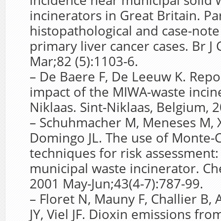
incidence near municipal solid 
incinerators in Great Britain. Par
histopathological and case-note
primary liver cancer cases. Br J
Mar;82 (5):1103-6.
– De Baere F, De Leeuw K. Repo
impact of the MIWA-waste incine
Niklaas. Sint-Niklaas, Belgium, 
– Schuhmacher M, Meneses M, X
Domingo JL. The use of Monte-C
techniques for risk assessment: 
municipal waste incinerator. C
2001 May-Jun;43(4-7):787-99.
– Floret N, Mauny F, Challier B,
JY, Viel JF. Dioxin emissions fro