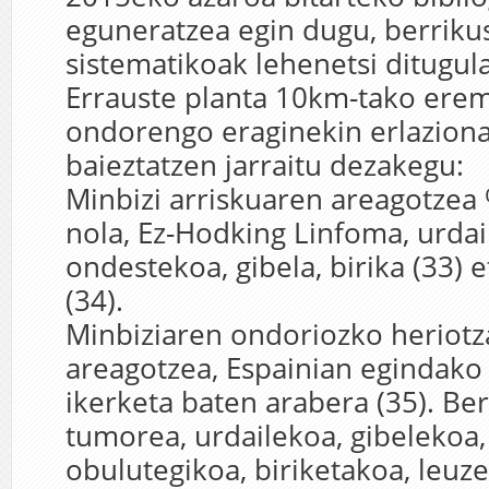
eguneratzea egin dugu, berrik
sistematikoak lehenetsi ditugul
Errauste planta 10km-tako ere
ondorengo eraginekin erlaziona
baieztatzen jarraitu dezakegu:
Minbizi arriskuaren areagotzea 
nola, Ez-Hodking Linfoma, urdai
ondestekoa, gibela, birika (33) 
(34).
Minbiziaren ondoriozko heriotz
areagotzea, Espainian egindako 
ikerketa baten arabera (35). Ber
tumorea, urdailekoa, gibelekoa,
obulutegikoa, biriketakoa, leuz