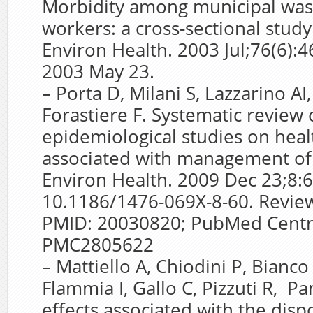
Morbidity among municipal wast
workers: a cross-sectional study
Environ Health. 2003 Jul;76(6):
2003 May 23.
– Porta D, Milani S, Lazzarino AI
Forastiere F. Systematic review 
epidemiological studies on heal
associated with management of 
Environ Health. 2009 Dec 23;8:6
10.1186/1476-069X-8-60. Revi
PMID: 20030820; PubMed Centr
PMC2805622
– Mattiello A, Chiodini P, Bianco
Flammia I, Gallo C, Pizzuti R, Pa
effects associated with the dispo