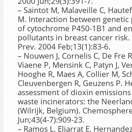
2000 Jun;29(3):391-7.
– Saintot M, Malaveille C, Haute
M. Interaction between geneti
of cytochrome P450-1B1 and e
pollutants in breast cancer risk.
Prev. 2004 Feb;13(1):83-6.
– Nouwen J, Cornelis C, De Fre 
Viaene P, Mensink C, Patyn J, Ve
Hooghe R, Maes A, Collier M, Sc
Cleuvenbergen R, Geuzens P. He
assessment of dioxin emissions
waste incinerators: the Neerla
(Wilrijk, Belgium). Chemospher
Jun;43(4-7):909-23.
– Ramos L, Eljarrat E, Hernande