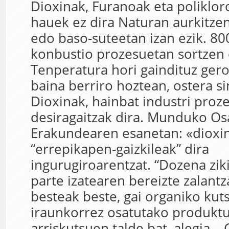
Dioxinak, Furanoak eta polikloro
hauek ez dira Naturan aurkitze
edo baso-suteetan izan ezik. 8
konbustio prozesuetan sortzen 
Tenperatura hori gaindituz gero
baina berriro hoztean, ostera si
Dioxinak, hainbat industri pro
desiragaitzak dira. Munduko O
Erakundearen esanetan: «dioxi
“errepikapen-gaizkileak” dira
ingurugiroarentzat. “Dozena zi
parte izatearen bereizte zalantz
besteak beste, gai organiko kut
iraunkorrez osatutako produkt
arriskutsuen talde bat, alegia…