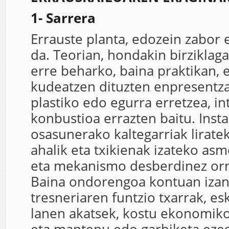
1- Sarrera
Errauste planta, edozein zabor 
da. Teorian, hondakin birziklaga
erre beharko, baina praktikan, 
kudeatzen dituzten enpresentza
plastiko edo egurra erretzea, in
konbustioa errazten baitu. Insta
osasunerako kaltegarriak lirate
ahalik eta txikienak izateko asm
eta mekanismo desberdinez orn
Baina ondorengoa kontuan izan
tresneriaren funtzio txarrak, e
lanen akatsek, kostu ekonomiko