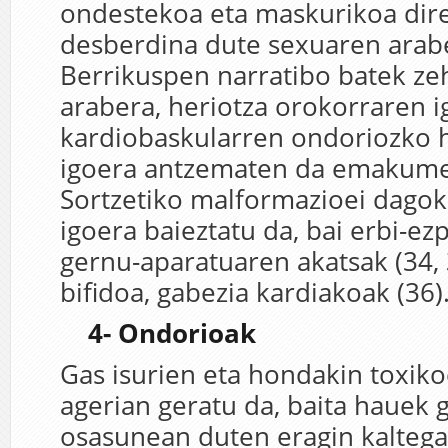
ondestekoa eta maskurikoa direl
desberdina dute sexuaren arab
Berrikuspen narratibo batek ze
arabera, heriotza orokorraren i
kardiobaskularren ondoriozko 
igoera antzematen da emakumee
Sortzetiko malformazioei dagoki
igoera baieztatu da, bai erbi-ezp
gernu-aparatuaren akatsak (34, 3
bifidoa, gabezia kardiakoak (36)
4- Ondorioak
Gas isurien eta hondakin toxiko
agerian geratu da, baita hauek 
osasunean duten eragin kaltegar