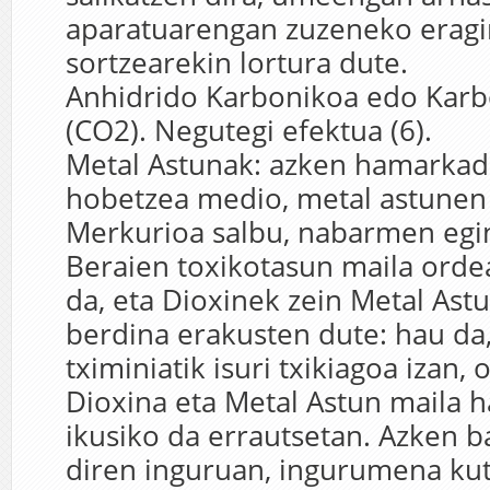
aparatuarengan zuzeneko eragin
sortzearekin lortura dute.
Anhidrido Karbonikoa edo Karb
(CO2). Negutegi efektua (6).
Metal Astunak: azken hamarkad
hobetzea medio, metal astunen i
Merkurioa salbu, nabarmen egi
Beraien toxikotasun maila orde
da, eta Dioxinek zein Metal Astu
berdina erakusten dute: hau da,
tximiniatik isuri txikiagoa izan,
Dioxina eta Metal Astun maila 
ikusiko da errautsetan. Azken b
diren inguruan, ingurumena kut