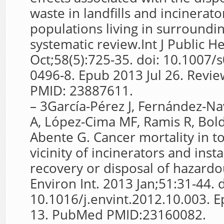
waste in landfills and incinerato
populations living in surroundin
systematic review.Int J Public H
Oct;58(5):725-35. doi: 10.1007/
0496-8. Epub 2013 Jul 26. Revi
PMID: 23887611.
– 3García-Pérez J, Fernández-Na
A, López-Cima MF, Ramis R, Bol
Abente G. Cancer mortality in t
vicinity of incinerators and insta
recovery or disposal of hazardo
Environ Int. 2013 Jan;51:31-44. d
10.1016/j.envint.2012.10.003. 
13. PubMed PMID:23160082.