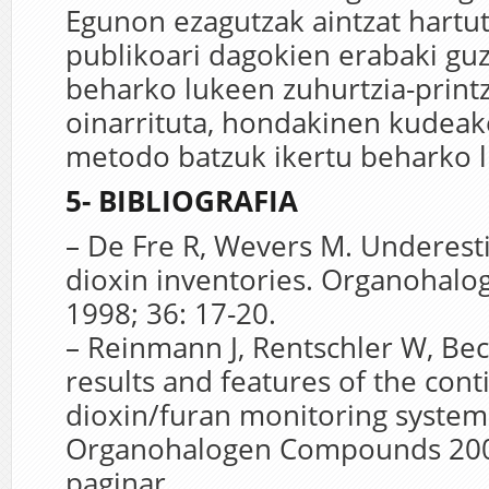
Egunon ezagutzak aintzat hartu
publikoari dagokien erabaki guz
beharko lukeen zuhurtzia-print
oinarrituta, hondakinen kudeak
metodo batzuk ikertu beharko l
5- BIBLIOGRAFIA
– De Fre R, Wevers M. Underest
dioxin inventories. Organoha
1998; 36: 17-20.
– Reinmann J, Rentschler W, Be
results and features of the con
dioxin/furan monitoring syste
Organohalogen Compounds 2001
paginar.