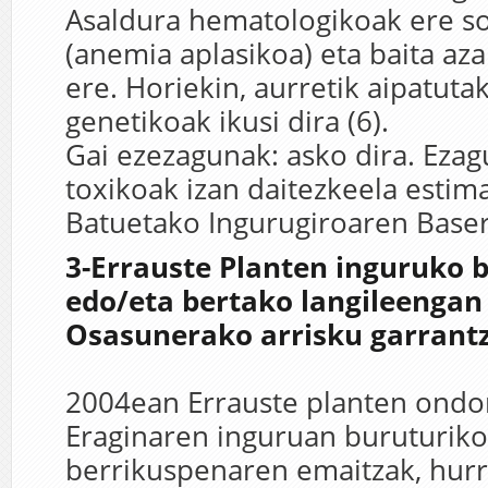
Asaldura hematologikoak ere so
(anemia aplasikoa) eta baita az
ere. Horiekin, aurretik aipatut
genetikoak ikusi dira (6).
Gai ezezagunak: asko dira. Eza
toxikoak izan daitezkeela estim
Batuetako Ingurugiroaren Baser
3-Errauste Planten inguruko b
edo/eta bertako langileengan
Osasunerako arrisku garrant
2004ean Errauste planten ondo
Eraginaren inguruan buruturiko
berrikuspenaren emaitzak, hur