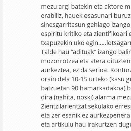
mezu argi batekin eta aktore
erabiliz, hauek osasunari buru
sinesgarritasun gehiago izango
espiritu kritiko eta zientifikoari
txapuzekin uko egin…..lotsagar
Talde hau “adituak” izango bali
mozorrotzea eta atera dituzten
aurkeztea, ez da serioa. Kontur
orain dela 10-15 urteko (kasu 
batzuetan 90 hamarkadakoa) bib
dira (nahita, noski) alarma mez
Zientzilarientzat sekulako erres
eta zer esanik ez aurkezpenera
eta artikulu hau irakurtzen dug