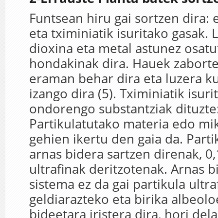
Funtsean hiru gai sortzen dira: 
eta tximiniatik isuritako gasak. 
dioxina eta metal astunez osat
hondakinak dira. Hauek zaborte
eraman behar dira eta luzera k
izango dira (5). Tximiniatik isur
ondorengo substantziak dituzte
Partikulatutako materia edo mik
gehien ikertu den gaia da. Parti
arnas bidera sartzen direnak, 0
ultrafinak deritzotenak. Arnas 
sistema ez da gai partikula ultra
geldiarazteko eta birika albeolo
bideetara iristera dira, hori dela