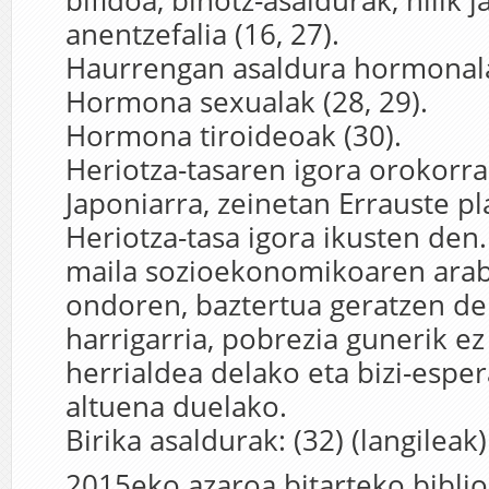
bifidoa, bihotz-asaldurak, hilik j
anentzefalia (16, 27).
Haurrengan asaldura hormonal
Hormona sexualak (28, 29).
Hormona tiroideoak (30).
Heriotza-tasaren igora orokorra:
Japoniarra, zeinetan Errauste p
Heriotza-tasa igora ikusten den
maila sozioekonomikoaren arab
ondoren, baztertua geratzen d
harrigarria, pobrezia gunerik e
herrialdea delako eta bizi-esp
altuena duelako.
Birika asaldurak: (32) (langileak)
2015eko azaroa bitarteko biblio