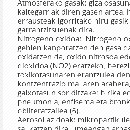
Atmosferako gasak: giza osasun
kaltegarriak diren gasen artea,
errausteak igorritako hiru gasik
garrantzitsuenak dira.
Nitrogeno oxidoa: Nitrogeno o
gehien kanporatzen den gasa da
oxidatzen da, oxido nitrosoa e
dioxidoa (NO2) eratzeko, berezi
toxikotasunaren erantzulea den
kontzentrazio mailaren arabera,
gaixotasun sor ditzake: birika 
pneumonia, enfisema eta bronki
obliteratzailea (6).
Aerosol azidoak: mikropartikul
sailkatzen dira, umeengan arna