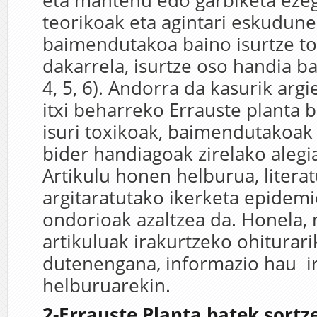
eta mantenu edo garbiketa ezeg
teorikoak eta agintari eskudun
baimendutakoa baino isurtze t
dakarrela, isurtze oso handia bat
4, 5, 6). Andorra da kasurik arg
itxi beharreko Errauste planta b
isuri toxikoak, baimendutakoak
bider handiagoak zirelako alegi
Artikulu honen helburua, liter
argitaratutako ikerketa epidem
ondorioak azaltzea da. Honela,
artikuluak irakurtzeko ohiturari
dutenengana, informazio hau ir
helburuarekin.
2-Errauste Planta batek sortz