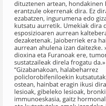
dituztenen artean, hondakinen 
erantzule okerrenak dira. Ez dir
ezabatzen, ingurumena edo giz
kutsatu aurretik. Umekiak dira 
esposizioaren aurrean kalteber
dezaketenak. Jaioberriek era ha
aurrean ahulena izan daitezke. »
dioxina eta Furanoak ere, tumo
sustatzaileak direla frogatu da.» 
“Gizabanakoan, halabeharrez
policlorobifeniloekin kutsatutak
ostean, hainbat eragin ikusi dir
lesioak, gibeleko lesioak, bronki
immunoeskasia, gaitz hormonal