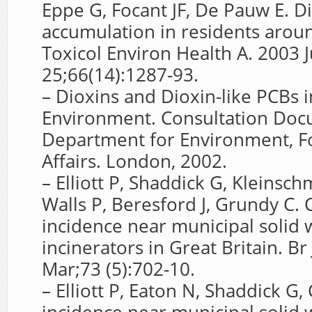
Eppe G, Focant JF, De Pauw E. D
accumulation in residents aroun
Toxicol Environ Health A. 2003 J
25;66(14):1287-93.
– Dioxins and Dioxin-like PCBs 
Environment. Consultation Doc
Department for Environment, F
Affairs. London, 2002.
– Elliott P, Shaddick G, Kleinschmi
Walls P, Beresford J, Grundy C.
incidence near municipal solid 
incinerators in Great Britain. Br
Mar;73 (5):702-10.
– Elliott P, Eaton N, Shaddick G,