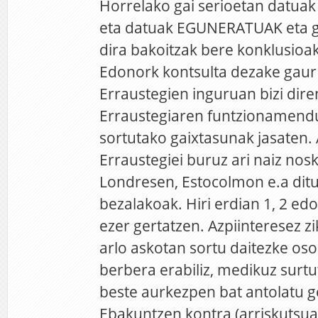
Horrelako gai serioetan datuak 
eta datuak EGUNERATUAK eta g
dira bakoitzak bere konklusioak
Edonork kontsulta dezake gau
Erraustegien inguruan bizi dire
Erraustegiaren funtzionamend
sortutako gaixtasunak jasaten.
Erraustegiei buruz ari naiz nosk
Londresen, Estocolmon e.a dit
bezalakoak. Hiri erdian 1, 2 edo
ezer gertatzen. Azpiinteresez 
arlo askotan sortu daitezke oso
berbera erabiliz, medikuz surtu
beste aurkezpen bat antolatu 
Ebakuntzen kontra (arriskutsua