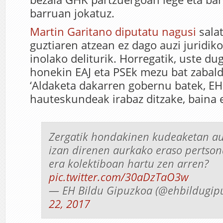
barruan jokatuz.
Martin Garitano diputatu nagusi
sala
guztiaren atzean ez dago auzi juridiko
inolako deliturik. Horregatik, uste 
honekin EAJ eta PSEk mezu bat zabald
‘Aldaketa dakarren gobernu batek, EH
hauteskundeak irabaz ditzake, baina e
Zergatik hondakinen kudeaketan au
izan direnen aurkako eraso pertson
era kolektiboan hartu zen arren?
pic.twitter.com/30aDzTaO3w
— EH Bildu Gipuzkoa (@ehbildugip
22, 2017