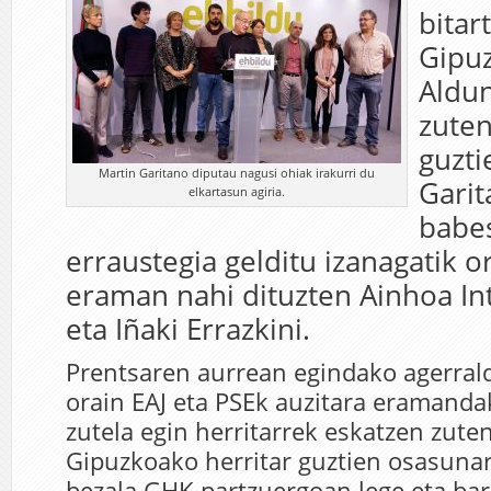
bitar
Gipu
Aldu
zuten
guzti
Martin Garitano diputau nagusi ohiak irakurri du
Garit
elkartasun agiria.
babes
erraustegia gelditu izanagatik o
eraman nahi dituzten Ainhoa In
eta Iñaki Errazkini.
Prentsaren aurrean egindako agerrald
orain EAJ eta PSEk auzitara eramanda
zutela egin herritarrek eskatzen zuten
Gipuzkoako herritar guztien osasunar
bezala GHK partzuergoan lege eta bar