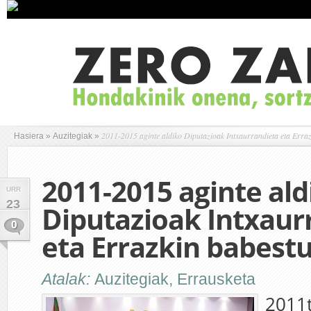
2011-2015 aginte aldiko Diputazioak Intxaurrandieta eta Erraz
Hasiera
»
Auzitegiak
»
2011-2015 aginte ald
URR
23
Diputazioak Intxaur
0
eta Errazkin babestu
Atalak:
Auzitegiak
,
Errausketa
2011t