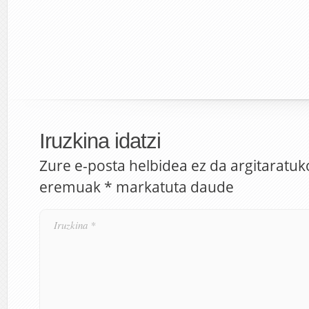
Iruzkina idatzi
Zure e-posta helbidea ez da argitaratuk
eremuak
*
markatuta daude