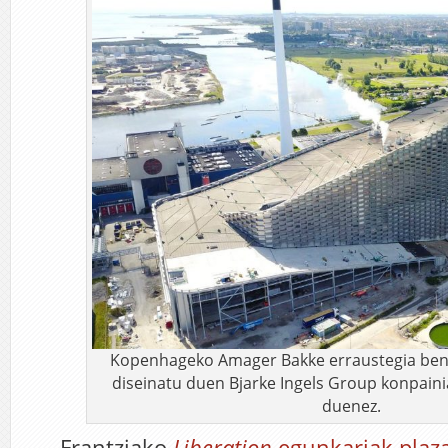
Kopenhageko Amager Bakke erraustegia ben
diseinatu duen Bjarke Ingels Group konpain
duenez.
Frantziako
Liberation
egunkariak plaza