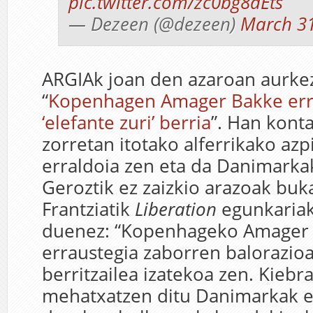
pic.twitter.com/zc0bg8dEts
— Dezeen (@dezeen)
March 31
ARGIAk joan den azaroan aurke
“
Kopenhagen Amager Bakke erra
‘elefante zuri’ berria
”. Han kont
zorretan itotako alferrikako azp
erraldoia zen eta da Danimarka
Geroztik ez zaizkio arazoak buk
Frantziatik
Liberation
egunkariak
duenez: “Kopenhageko Amager
erraustegia zaborren balorazio
berritzailea izatekoa zen. Kiebr
mehatxatzen ditu Danimarkak e