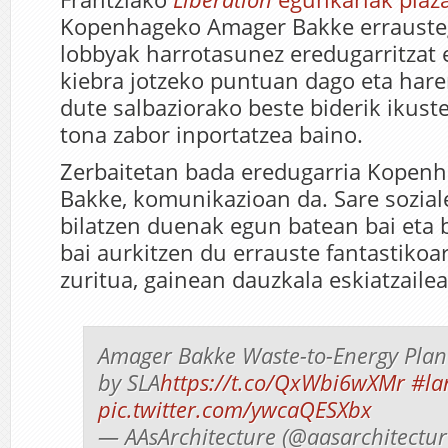
Kopenhageko Amager Bakke errauste
lobbyak harrotasunez eredugarritzat
kiebra jotzeko puntuan dago eta hare
dute salbaziorako beste biderik ikuste
tona zabor inportatzea baino.
Zerbaitetan bada eredugarria Kopen
Bakke, komunikazioan da. Sare sozial
bilatzen duenak egun batean bai eta
bai aurkitzen du errauste fantastikoar
zuritua, gainean dauzkala eskiatzailea
Amager Bakke Waste-to-Energy Plan
by SLA
https://t.co/QxWbi6wXMr
#la
pic.twitter.com/ywcaQESXbx
— AAsArchitecture (@aasarchitectu