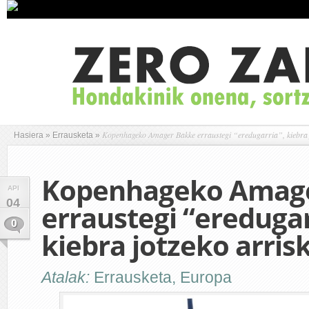
Kopenhageko Amager Bakke erraustegi “eredugarria”, kiebra 
Hasiera
»
Errausketa
»
Kopenhageko Amag
API
04
erraustegi “eredugar
0
kiebra jotzeko arris
Atalak:
Errausketa
,
Europa