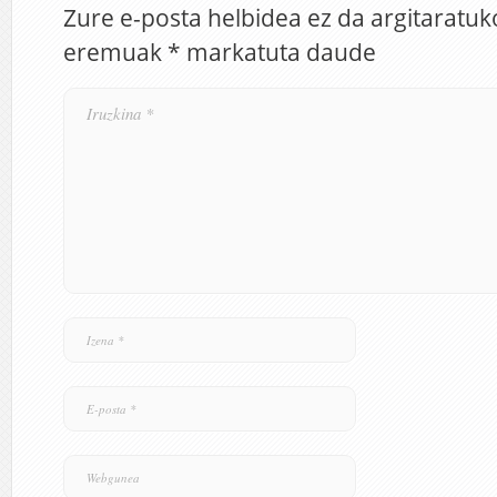
Zure e-posta helbidea ez da argitaratuk
eremuak
*
markatuta daude