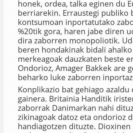
honek, ordea, talka eginen du 
berriarekin. Erraustegi publiko
kontsumoan inportatutako zabo
%20tik gora, haren jabe diren u
dira zaborren monopoliotik. Uda
beren hondakinak bidali ahalko 
merkeagoak dauzkaten beste er
Ondorioz, Amager Bakkek are g
beharko luke zaborren inportaz
Konplikazio bat gehiago azaldu 
gainera. Britainia Handitik irist
zaborrak Danimarkan nahi ditu
zikinagoak datoz eta ondorioz d
handiagotzen dituzte. Dioxinen