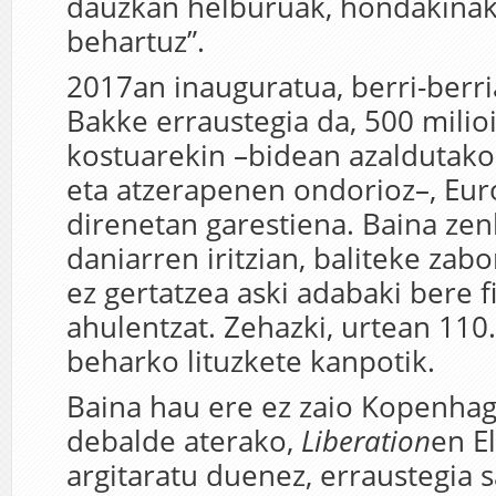
dauzkan helburuak, hondakinak
behartuz”.
2017an inauguratua, berri-berr
Bakke erraustegia da, 500 milio
kostuarekin –bidean azaldutako
eta atzerapenen ondorioz–, Eur
direnetan garestiena. Baina zen
daniarren iritzian, baliteke zab
ez gertatzea aski adabaki bere f
ahulentzat. Zehazki, urtean 110
beharko lituzkete kanpotik.
Baina hau ere ez zaio Kopenhag
debalde aterako,
Liberation
en E
argitaratu duenez, erraustegia 