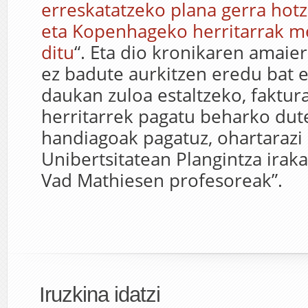
erreskatatzeko plana gerra hotz
eta Kopenhageko herritarrak m
ditu
“. Eta dio kronikaren amaier
ez badute aurkitzen eredu bat 
daukan zuloa estaltzeko, faktu
herritarrek pagatu beharko dut
handiagoak pagatuz, ohartarazi
Unibertsitatean Plangintza ira
Vad Mathiesen profesoreak”.
Iruzkina idatzi