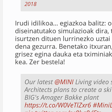
2018
Irudi idilikoa… egiazkoa balitz: 
diseinatutako simulazioak dira, 
isurtzen dituen lurrinezko uztai 
dena gezurra. Benetako itxuran,
grisez egina dauka eta tximinia
kea. Zer bestela!
Our latest
@MINI
Living video
Architects plans to create a sk
BIG's Amager Bakke plant
https://t.co/W0VeTlZxr6
#MiniL