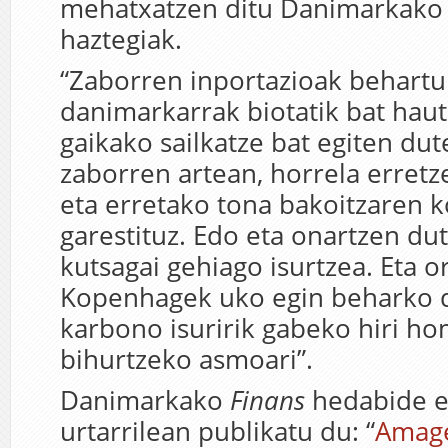
mehatxatzen ditu Danimarkako 
haztegiak.
“Zaborren inportazioak behartu
danimarkarrak biotatik bat haut
gaikako sailkatze bat egiten du
zaborren artean, horrela erretz
eta erretako tona bakoitzaren k
garestituz. Edo eta onartzen du
kutsagai gehiago isurtzea. Eta 
Kopenhagek uko egin beharko 
karbono isuririk gabeko hiri h
bihurtzeko asmoari”.
Danimarkako
Finans
hedabide 
urtarrilean publikatu du: “
Amage