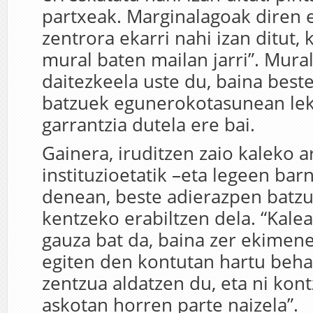
partxeak. Marginalagoak diren 
zentrora ekarri nahi izan ditut, 
mural baten mailan jarri”. Mura
daitezkeela uste du, baina best
batzuek egunerokotasunean lek
garrantzia dutela ere bai.
Gainera, iruditzen zaio kaleko a
instituzioetatik –eta legeen bar
denean, beste adierazpen batzu
kentzeko erabiltzen dela. “Kal
gauza bat da, baina zer ekimen
egiten den kontutan hartu beha
zentzua aldatzen du, eta ni kont
askotan horren parte naizela”.