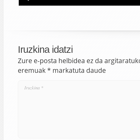
Iruzkina idatzi
Zure e-posta helbidea ez da argitaratuk
eremuak
*
markatuta daude