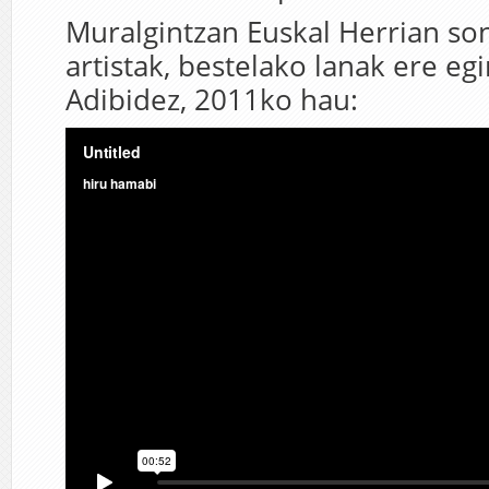
Muralgintzan Euskal Herrian son
artistak, bestelako lanak ere egi
Adibidez, 2011ko hau: