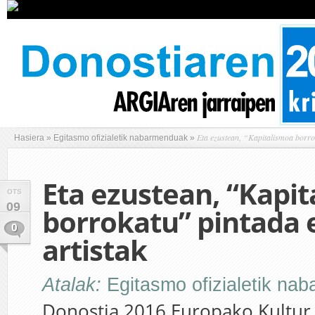
Eta ezustean, “Kapitalismoa borrok
Hasiera
»
Egitasmo ofizialetik nabarmenduak
»
Eta ezustean, “Kapi
OTS
09
borrokatu” pintada 
0
artistak
Atalak:
Egitasmo ofizialetik na
Donostia 2016 Europako Kultur 