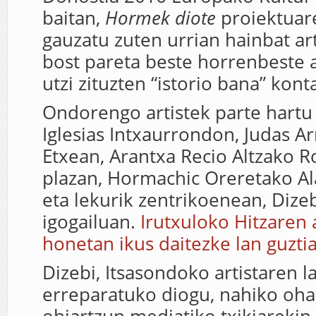
baitan,
Hormek diote
proiektuar
gauzatu zuten urrian hainbat art
bost pareta beste horrenbeste a
utzi zituzten “istorio bana” kont
Ondorengo artistek parte hartu
Iglesias Intxaurrondon, Judas Arr
Etxean, Arantxa Recio Altzako R
plazan, Hormachic Oreretako A
eta lekurik zentrikoenean, Diz
igogailuan.
Irutxuloko Hitzaren 
honetan ikus daitezke lan guzti
Dizebi, Itsasondoko artistaren l
erreparatuko diogu, nahiko oh