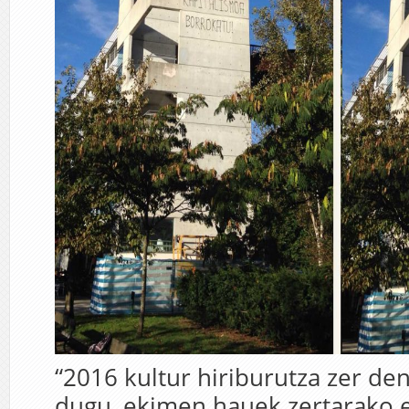
“2016 kultur hiriburutza zer de
dugu, ekimen hauek zertarako e