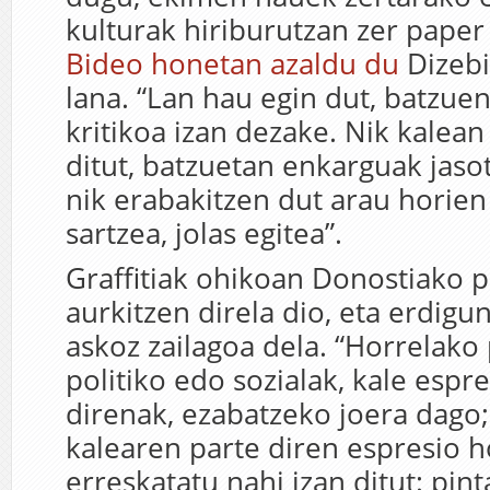
kulturak hiriburutzan zer paper
Bideo honetan azaldu du
Dizebi
lana. “Lan hau egin dut, batzuen
kritikoa izan dezake. Nik kalean
ditut, batzuetan enkarguak jasot
nik erabakitzen dut arau horie
sartzea, jolas egitea”.
Graffitiak ohikoan Donostiako p
aurkitzen direla dio, eta erdig
askoz zailagoa dela. “Horrelak
politiko edo sozialak, kale espr
direnak, ezabatzeko joera dago;
kalearen parte diren espresio h
erreskatatu nahi izan ditut: pin