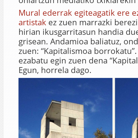
ohiartzun mediatiko txikiarekin 
Mural ederrak egiteagatik ere 
artistak
ez zuen marrazki berezi
hirian ikusgarritasun handia du
grisean. Andamioa baliatuz, ond
zuen: “Kapitalismoa borrokatu”
ezabatu egin zuen dena “Kapital”
Egun, horrela dago.