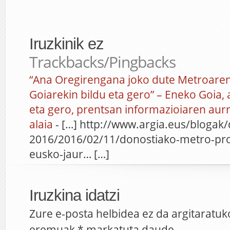
Iruzkinik ez
Trackbacks/Pingbacks
“Ana Oregirengana joko dute Metroaren
Goiarekin bildu eta gero” – Eneko Goia, 
eta gero, prentsan informazioiaren aur
alaia
- […] http://www.argia.eus/blogak/
2016/2016/02/11/donostiako-metro-pro
eusko-jaur… […]
Iruzkina idatzi
Zure e-posta helbidea ez da argitaratuk
eremuak
*
markatuta daude