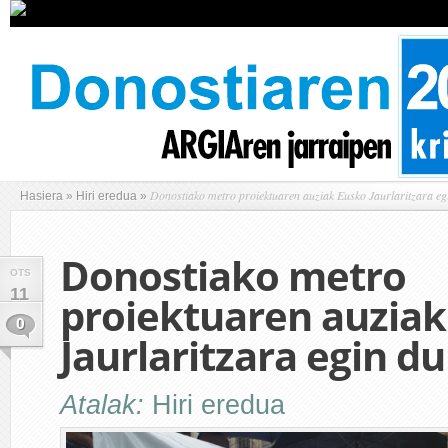
Donostiako metro proiektuaren auziak Eusko Jaurlaritzara egi
Hasiera
»
Hiri eredua
»
Donostiako metro
OTS
11
proiektuaren auziak
0
Jaurlaritzara egin du
Atalak:
Hiri eredua