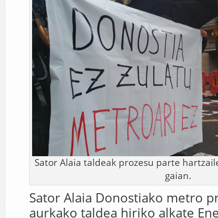
Sator Alaia taldeak prozesu parte hartza
gaian.
Sator Alaia Donostiako metro p
aurkako taldea hiriko alkate En