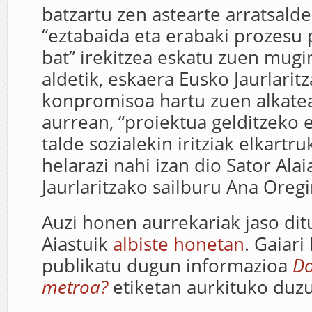
batzartu zen astearte arratsalde
“eztabaida eta erabaki prozesu 
bat” irekitzea eskatu zuen mug
aldetik, eskaera Eusko Jaurlarit
konpromisoa hartu zuen alkate
aurrean, “proiektua gelditzeko e
talde sozialekin iritziak elkart
helarazi nahi izan dio Sator Ala
Jaurlaritzako sailburu Ana Oregir
Auzi honen aurrekariak jaso dit
Aiastuik
albiste honetan
. Gaiar
publikatu dugun informazioa
Do
metroa?
etiketan aurkituko duzu