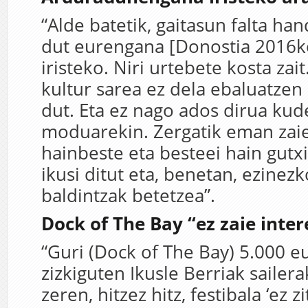
“Alde batetik, gaitasun falta ha
dut eurengana [Donostia 2016k
iristeko. Niri urtebete kosta zait
kultur sarea ez dela ebaluatze
dut. Eta ez nago ados dirua ku
moduarekin. Zergatik eman zaie
hainbeste eta besteei hain gutxi
ikusi ditut eta, benetan, ezinez
baldintzak betetzea”.
Dock of The Bay “ez zaie inte
“Guri (Dock of The Bay) 5.000 
zizkiguten Ikusle Berriak sailera
zeren, hitzez hitz, festibala ‘ez z