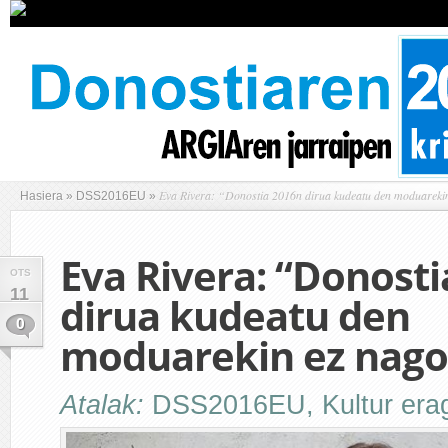
Eva Rivera: “Donostia 2016n dirua kudeatu den moduareki
Hasiera
»
DSS2016EU
»
Eva Rivera: “Donost
OTS
11
dirua kudeatu den
0
moduarekin ez nago
Atalak:
DSS2016EU
,
Kultur erag