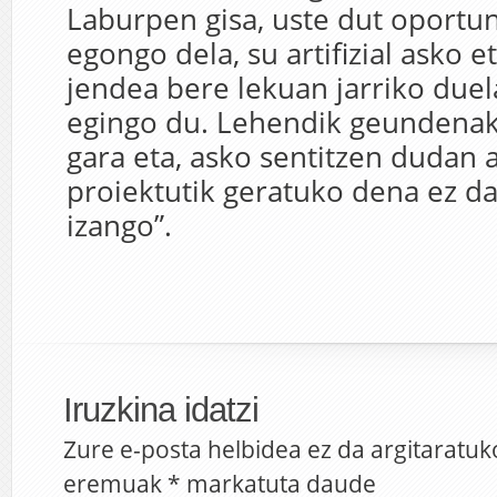
Laburpen gisa, uste dut oportu
egongo dela, su artifizial asko 
jendea bere lekuan jarriko duel
egingo du. Lehendik geundena
gara eta, asko sentitzen dudan 
proiektutik geratuko dena ez da
izango”.
Iruzkina idatzi
Zure e-posta helbidea ez da argitaratuk
eremuak
*
markatuta daude