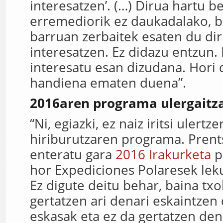
interesatzen’. (…) Dirua hartu b
erremediorik ez daukadalako, b
barruan zerbaitek esaten du dir
interesatzen. Ez didazu entzun. 
interesatu esan dizudana. Hori
handiena ematen duena”.
2016aren programa ulergaitz
“Ni, egiazki, ez naiz iritsi ulertz
hiriburutzaren programa. Prent
enteratu gara
2016 Irakurketa
p
hor Expediciones Polaresek lek
Ez digute deitu behar, baina txo
gertatzen ari denari eskaintzen 
eskasak eta ez da gertatzen den