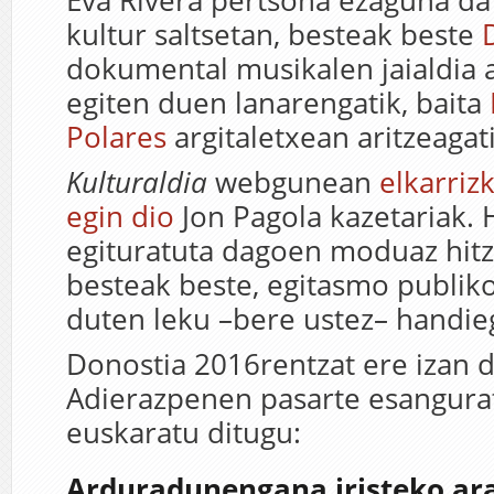
Eva Rivera pertsona ezaguna d
kultur saltsetan, besteak beste
dokumental musikalen jaialdia 
egiten duen lanarengatik, baita
Polares
argitaletxean aritzeagati
Kulturaldia
webgunean
elkarriz
egin dio
Jon Pagola kazetariak. H
egituratuta dagoen moduaz hitz
besteak beste, egitasmo publik
duten leku –bere ustez– handiegi
Donostia 2016rentzat ere izan du
Adierazpenen pasarte esangur
euskaratu ditugu:
Arduradunengana iristeko ar