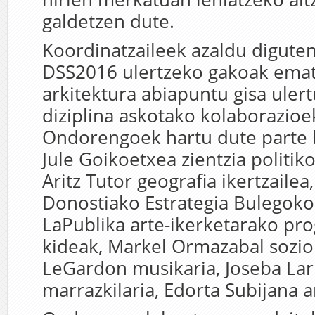
galdetzen dute.
Koordinatzaileek azaldu digute
DSS2016 ulertzeko gakoak emat
arkitektura abiapuntu gisa ulert
diziplina askotako kolaborazioe
Ondorengoek hartu dute parte 
Jule Goikoetxea zientzia politik
Aritz Tutor geografia ikertzailea
Donostiako Estrategia Bulegoko
LaPublika arte-ikerketarako p
kideak, Markel Ormazabal sozio
LeGardon musikaria, Joseba Lar
marrazkilaria, Edorta Subijana 