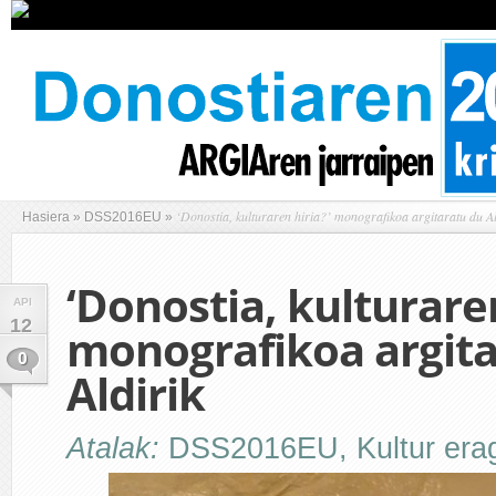
‘Donostia, kulturaren hiria?’ monografikoa argitaratu du Al
Hasiera
»
DSS2016EU
»
‘Donostia, kulturaren
API
12
monografikoa argita
0
Aldirik
Atalak:
DSS2016EU
,
Kultur erag