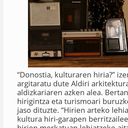
“Donostia, kulturaren hiria?” i
argitaratu dute Aldiri arkitektur
aldizkariaren azken alea. Bertan
hirigintza eta turismoari buruzk
jaso dituzte. “Hirien arteko leh
kultura hiri-garapen berritzail
hirien merkatuan lehiatzeko aitz