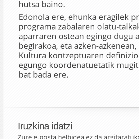
hutsa baino.
Edonola ere, ehunka eragilek pr
programa zabalaren olatu-talkak
aparraren ostean egingo dugu a
begirakoa, eta azken-azkenean,
Kultura kontzeptuaren definiz
egungo koordenatuetatik mugit
bat bada ere.
Iruzkina idatzi
Zure e-posta helbidea ez da argitaratuk