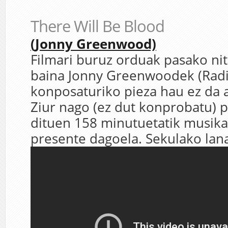
There Will Be Blood
(Jonny Greenwood)
Filmari buruz orduak pasako nit
baina Jonny Greenwoodek (Rad
konposaturiko pieza hau ez da 
Ziur nago (ez dut konprobatu) p
dituen 158 minutuetatik musik
presente dagoela. Sekulako lan