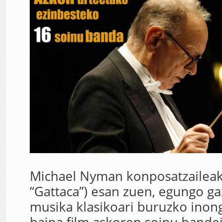
Michael Nyman konposatzaileak 
“Gattaca”) esan zuen, egungo ga
musika klasikoari buruzko inong