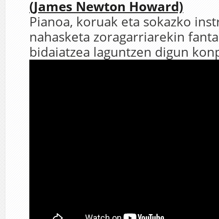
(James Newton Howard)
Pianoa, koruak eta sokazko in
nahasketa zoragarriarekin fant
bidaiatzea laguntzen digun konp