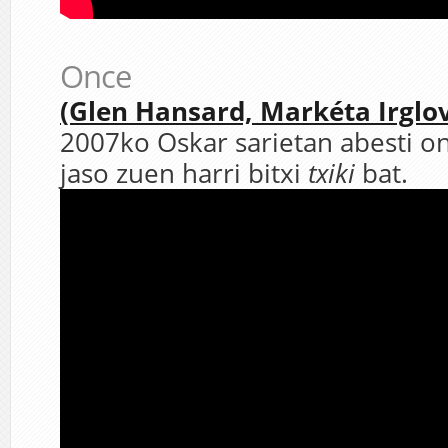
Once
(Glen Hansard, Markéta Irglo
2007ko Oskar sarietan abesti o
jaso zuen harri bitxi
txiki
bat.