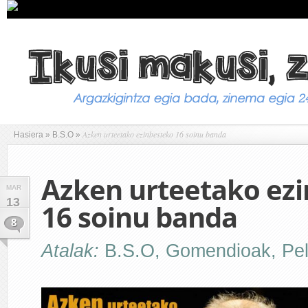
Azken urteetako ezinbesteko 16 soinu banda
Hasiera
»
B.S.O
»
Azken urteetako ez
MAR
13
16 soinu banda
8
Atalak:
B.S.O
,
Gomendioak
,
Pel