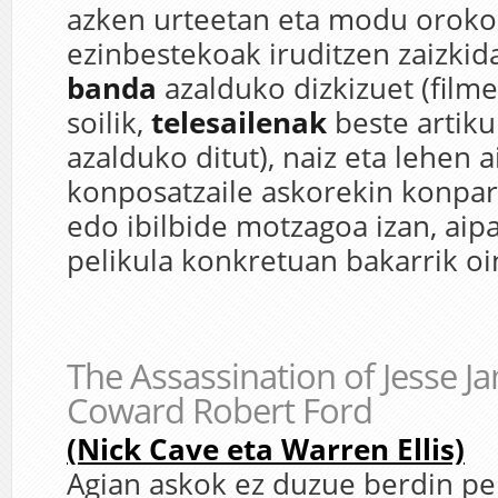
azken urteetan eta modu oroko
ezinbestekoak iruditzen zaizki
banda
azalduko dizkizuet (film
soilik,
telesailenak
beste artiku
azalduko ditut), naiz eta lehen 
konposatzaile askorekin konpar
edo ibilbide motzagoa izan, ai
pelikula konkretuan bakarrik oi
The Assassination of Jesse J
Coward Robert Ford
(Nick Cave eta Warren Ellis)
Agian askok ez duzue berdin pe