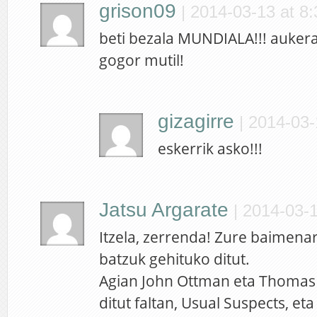
grison09
|
2014-03-13 at 8:
beti bezala MUNDIALA!!! aukerak
gogor mutil!
gizagirre
|
2014-03-
eskerrik asko!!!
Jatsu Argarate
|
2014-03-1
Itzela, zerrenda! Zure baimena
batzuk gehituko ditut.
Agian John Ottman eta Thoma
ditut faltan, Usual Suspects, et