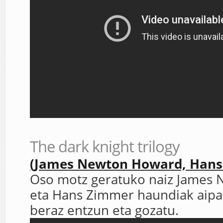
The dark knight trilogy
(James Newton Howard, Hans
Oso motz geratuko naiz James
eta Hans Zimmer haundiak aipa
beraz entzun eta gozatu.