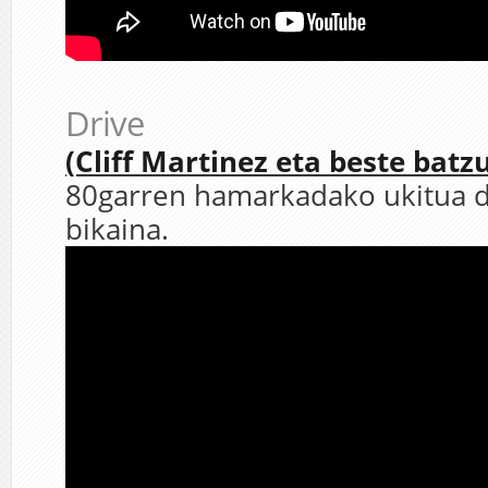
Drive
(Cliff Martinez eta beste batz
80garren hamarkadako ukitua 
bikaina.