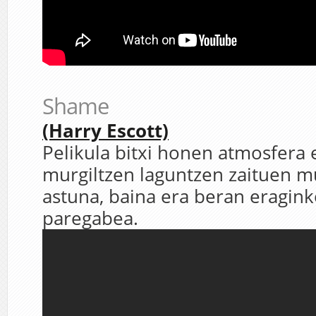
Shame
(Harry Escott)
Pelikula bitxi honen atmosfera 
murgiltzen laguntzen zaituen mu
astuna, baina era beran eragink
paregabea.