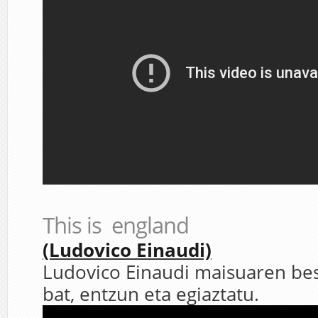
This is england
(Ludovico Einaudi)
Ludovico Einaudi maisuaren bes
bat, entzun eta egiaztatu.