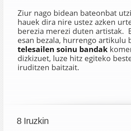
Ziur nago bidean bateonbat utzi
hauek dira nire ustez azken ur
berezia merezi duten artistak. 
esan bezala, hurrengo artikulu 
telesailen soinu bandak
kome
dizkizuet, luze hitz egiteko beste
iruditzen baitzait.
8 Iruzkin