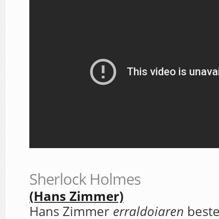
Sherlock Holmes
(Hans Zimmer)
Hans Zimmer
erraldoiaren
beste