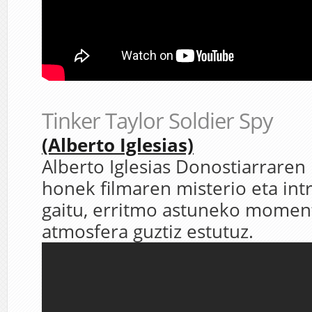
Tinker Taylor Soldier Spy
(Alberto Iglesias)
Alberto Iglesias Donostiarraren
honek filmaren misterio eta int
gaitu, erritmo astuneko momen
atmosfera guztiz estutuz.