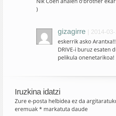
Nik Coen anaien o’brother ekar
)
gizagirre
|
2014-03-
eskerrik asko Arantxa!!
DRIVE-i buruz esaten 
pelikula onenetarikoa!
Iruzkina idatzi
Zure e-posta helbidea ez da argitaratuk
eremuak
*
markatuta daude