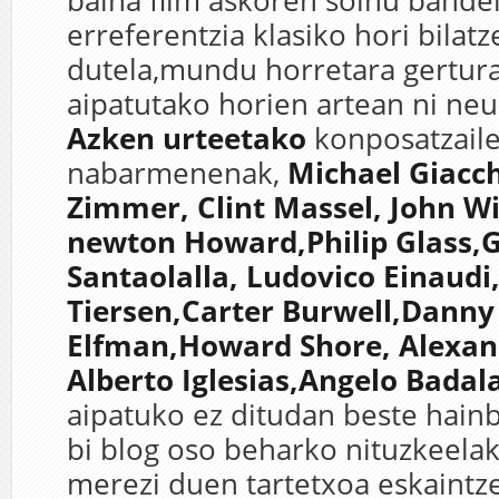
baina film askoren soinu bande
erreferentzia klasiko hori bilatz
dutela,mundu horretara gertura
aipatutako horien artean ni neu
Azken urteetako
konposatzail
nabarmenenak,
Michael Giacc
Zimmer, Clint Massel, John W
newton Howard,Philip Glass,
Santaolalla, Ludovico Einaud
Tiersen,Carter Burwell,Danny
Elfman,Howard Shore, Alexan
Alberto Iglesias,Angelo Badal
aipatuko ez ditudan beste hainb
bi blog oso beharko nituzkeela
merezi duen tartetxoa eskaintze