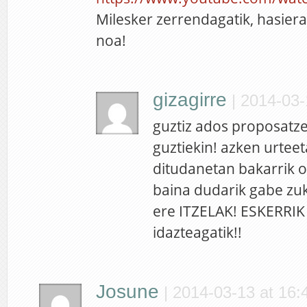
Milesker zerrendagatik, hasiera
noa!
gizagirre
|
2014-03-
guztiz ados proposatz
guztiekin! azken urteet
ditudanetan bakarrik oa
baina dudarik gabe zu
ere ITZELAK! ESKERRI
idazteagatik!!
Josune
|
2014-03-13 at 16: