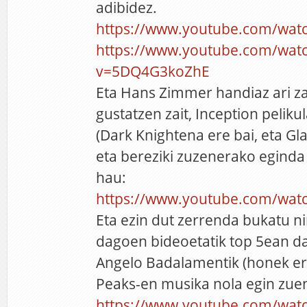
adibidez.
https://www.youtube.com/wa
https://www.youtube.com/wat
v=5DQ4G3koZhE
Eta Hans Zimmer handiaz ari zar
gustatzen zait, Inception pelik
(Dark Knightena ere bai, eta Gla
eta bereziki zuzenerako egind
hau:
https://www.youtube.com/wa
Eta ezin dut zerrenda bukatu n
dagoen bideoetatik top 5ean d
Angelo Badalamentik (honek er
Peaks-en musika nola egin zue
https://www.youtube.com/wat