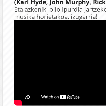
(Karl Hyde, John Murphy, Rick
Eta azkenik, oilo ipurdia jartzek
musika horietakoa, izugarria!