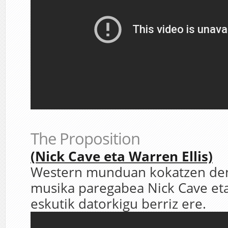
The Proposition
(Nick Cave eta Warren Ellis)
Western munduan kokatzen den
musika paregabea Nick Cave eta
eskutik datorkigu berriz ere.