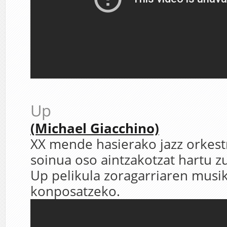
Up
(Michael Giacchino)
XX mende hasierako jazz orkes
soinua oso aintzakotzat hartu z
Up pelikula zoragarriaren musi
konposatzeko.