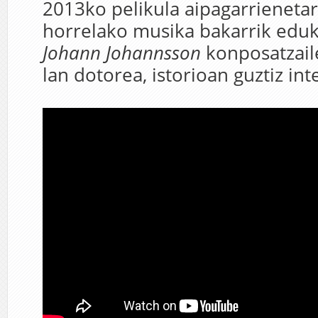
2013ko pelikula aipagarrienetar
horrelako musika bakarrik eduk
Johann Johannsson
konposatzaile
lan dotorea, istorioan guztiz int