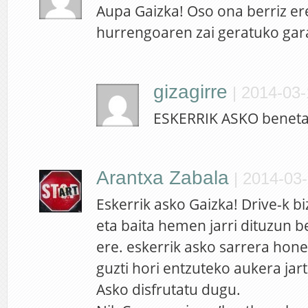
Aupa Gaizka! Oso ona berriz er
hurrengoaren zai geratuko gar
gizagirre
|
2014-03-
ESKERRIK ASKO beneta
Arantxa Zabala
|
2014-03-
Eskerrik asko Gaizka! Drive-k bi
eta baita hemen jarri dituzun b
ere. eskerrik asko sarrera hon
guzti hori entzuteko aukera jart
Asko disfrutatu dugu.