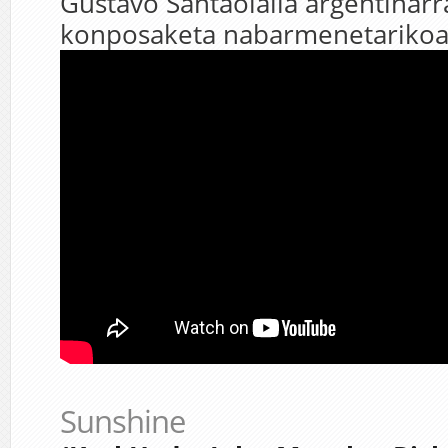
Gustavo Santaolalla argentinar
konposaketa nabarmenetarikoa
Sunshine