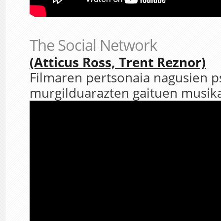
The Social Network
(Atticus Ross, Trent Reznor)
Filmaren pertsonaia nagusien p
murgilduarazten gaituen musika