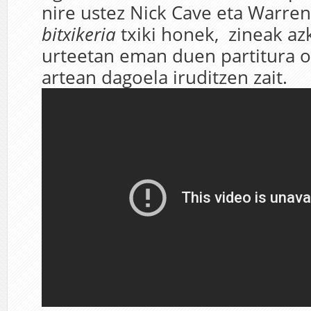
nire ustez Nick Cave eta Warren
bitxikeria
txiki honek, zineak a
urteetan eman duen partitura 
artean dagoela iruditzen zait.