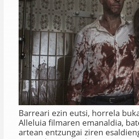
Barreari ezin eutsi, horrela bu
Alleluia filmaren emanaldia, bat
artean entzungai ziren esaldieng