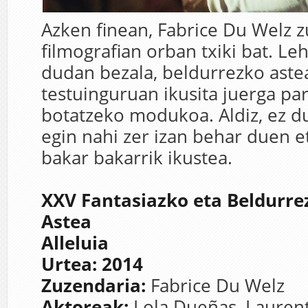
Azken finean, Fabrice Du Welz 
filmografian orban txiki bat. Le
dudan bezala, beldurrezko aste
testuinguruan ikusita juerga p
botatzeko modukoa. Aldiz, ez du
egin nahi zer izan behar duen 
bakar bakarrik ikustea.
XXV Fantasiazko eta Beldurr
Astea
Alleluia
Urtea: 2014
Zuzendaria:
Fabrice Du Welz
Aktoreak:
Lola Dueñas, Lauren