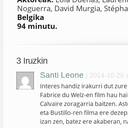
Noguerra, David Murgia, Stépha
Belgika
94 minutu.
3 Iruzkin
Santi Leone
|
2014-10-29 a
Interes handiz irakurri dut zure
Fabrice du Welz-en film hau hain
Calvaire zoragarria baitzen. A
eta Bustillo-ren filma ere dezepz
izan zen, batez ere akaberan, n