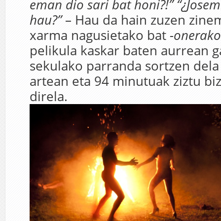
eman dio sari bat honi?!” “¿Josem
hau?”
– Hau da hain zuzen zine
xarma nagusietako bat
-onerako
pelikula kaskar baten aurrean
sekulako parranda sortzen dela
artean eta 94 minutuak ziztu bi
direla.