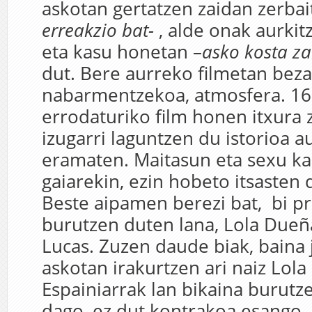
askotan gertatzen zaidan zerba
erreakzio bat-
, alde onak aurkit
eta kasu honetan –
asko kosta z
dut. Bere aurreko filmetan beza
nabarmentzekoa, atmosfera. 
errodaturiko film honen itxura z
izugarri laguntzen du istorioa a
eramaten. Maitasun eta sexu ka
gaiarekin, ezin hobeto itsasten d
Beste aipamen berezi bat, bi p
burutzen duten lana, Lola Dueñ
Lucas. Zuzen daude biak, baina 
askotan irakurtzen ari naiz Lol
Espainiarrak lan bikaina burutz
dago, ez dut kontrakoa esango,