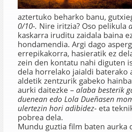
aztertuko beharko banu, gutxieg
0/10-.
Nire iritzia? Oso pelikula
kaskarra iruditu zaidala baina e
hondamendia. Argi dago asperga
errepikakorra, hasieratik ez del
zein den kontatu nahi diguten is
dela horrelako jaialdi baterako
aldetik zentzurik gabeko hain
aurki daitezke –
alaba besterik g
duenean edo Lola Dueñasen mom
ulertezin hori adibidez-
eta tekni
pobrea dela.
Mundu guztia film baten aurka