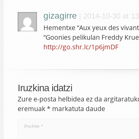
gizagirre
|
2014-10-30 at 13
Hementxe “Aux yeux des vivants
“Goonies pelikulan Freddy Krue
http://go.shr.lc/1p6jmDF
Iruzkina idatzi
Zure e-posta helbidea ez da argitaratuk
eremuak
*
markatuta daude