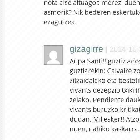
nota aise altuagoa merezi duen
asmorik? Nik bederen eskertuko 
ezagutzea.
gizagirre
|
2014-10-
Aupa Santi!! guztiz ad
guztiarekin: Calvaire z
zitzaidalako eta bestet
vivants dezepzio txiki (
zelako. Pendiente dau
vivants buruzko kritik
dudan. Mil esker!! Atzo
nuen, nahiko kaskarra.