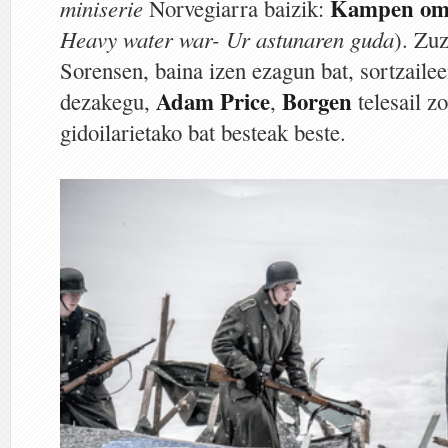
Kampen om 
miniserie
Norvegiarra baizik:
Heavy water war- Ur astunaren guda
). Zu
Sorensen, baina izen ezagun bat, sortzailee
Adam Price
Borgen
dezakegu,
,
telesail z
gidoilarietako bat besteak beste.