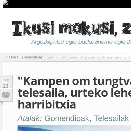
"Kampen om tungtvannet" telesaila, urteko lehen harribitxia
Hasiera
»
Gomendioak
»
"Kampen om tungtv
MAR
13
telesaila, urteko le
1
harribitxia
Atalak:
Gomendioak
,
Telesailak