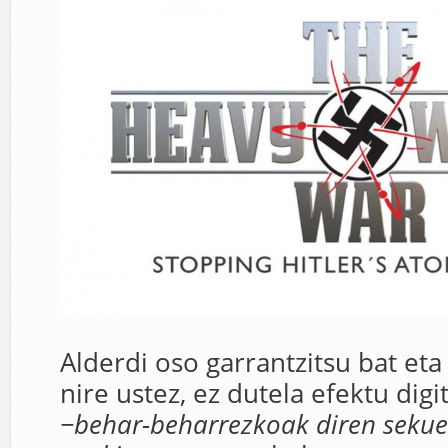
Alderdi oso garrantzitsu bat et
nire ustez, ez dutela efektu digit
−behar-beharrezkoak diren sekue