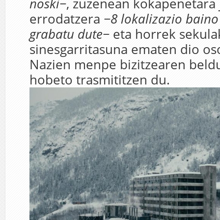
noski−
, zuzenean kokapenetara 
errodatzera
−
8 lokalizazio bain
grabatu dute−
eta horrek sekula
sinesgarritasuna ematen dio os
Nazien menpe bizitzearen beldu
hobeto trasmititzen du.