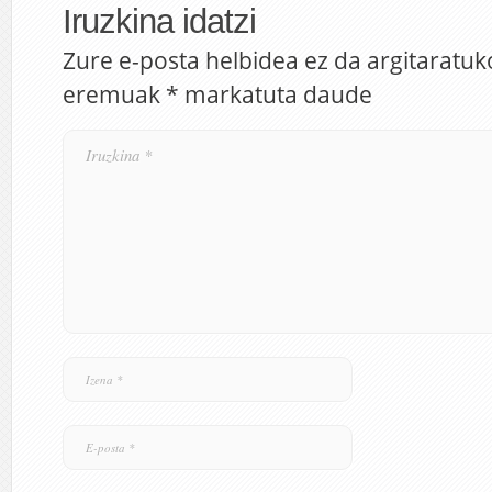
Iruzkina idatzi
Zure e-posta helbidea ez da argitaratuk
eremuak
*
markatuta daude