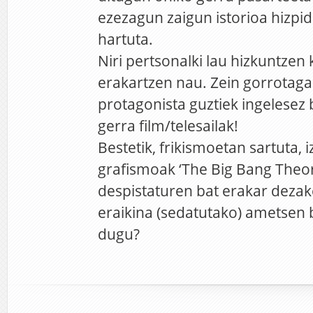
ezezagun zaigun istorioa hizpi
hartuta.
Niri pertsonalki lau hizkuntzen
erakartzen nau. Zein gorrotaga
protagonista guztiek ingelesez
gerra film/telesailak!
Bestetik, frikismoetan sartuta,
grafismoak ‘The Big Bang Theor
despistaturen bat erakar dezak
eraikina (sedatutako) ametsen b
dugu?