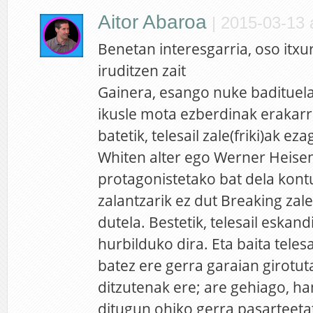
Aitor Abaroa
|
2015-03-13 
Benetan interesgarria, oso itxu
iruditzen zait
Gainera, esango nuke badituela
ikusle mota ezberdinak erakarri
batetik, telesail zale(friki)ak ez
Whiten alter ego Werner Heise
protagonistetako bat dela kont
zalantzarik ez dut Breaking zal
dutela. Bestetik, telesail eskan
hurbilduko dira. Eta baita telesa
batez ere gerra garaian girotu
ditzutenak ere; are gehiago, ha
ditugun ohiko gerra pasarteetat