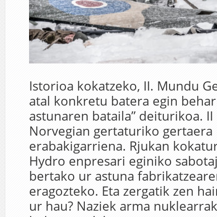
Istorioa kokatzeko, II. Mundu G
atal konkretu batera egin behar
astunaren bataila” deiturikoa. 
Norvegian gertaturiko gertaera 
erabakigarriena. Rjukan kokatu
Hydro enpresari eginiko sabotaj
bertako ur astuna fabrikatzear
eragozteko. Eta zergatik zen hai
ur hau? Naziek arma nuklearrak