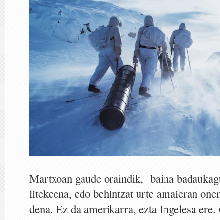
Martxoan gaude oraindik, baina badaukagu 
litekeena, edo behintzat urte amaieran one
dena. Ez da amerikarra, ezta Ingelesa ere. 