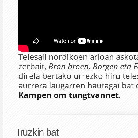
Telesail nordikoen arloan asko
zerbait,
Bron broen, Borgen eta F
direla bertako urrezko hiru teles
aurrera laugarren hautagai bat
Kampen om tungtvannet.
Iruzkin bat