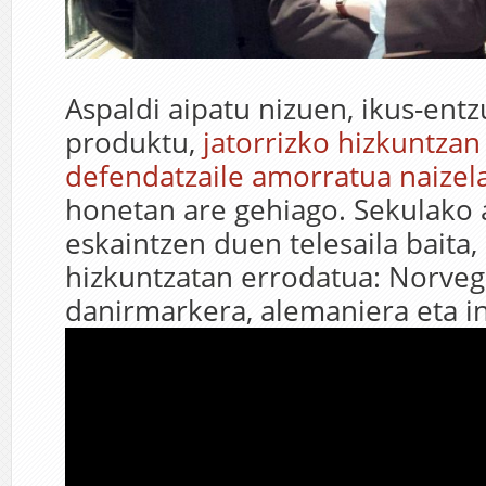
Aspaldi aipatu nizuen, ikus-ent
produktu,
jatorrizko hizkuntzan
defendatzaile amorratua naizel
honetan are gehiago. Sekulako
eskaintzen duen telesaila baita,
hizkuntzatan errodatua: Norveg
danirmarkera, alemaniera eta i