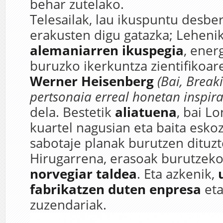
behar zutelako.
Telesailak, lau ikuspuntu desber
erakusten digu gatazka; Lehenik
alemaniarren ikuspegia
, ener
buruzko ikerkuntza zientifikoare
Werner Heisenberg
(Bai, Breaki
pertsonaia erreal honetan inspira
dela. Bestetik
aliatuena
, bai L
kuartel nagusian eta baita esko
sabotaje planak burutzen dituzt
Hirugarrena, erasoak burutzek
norvegiar taldea
. Eta azkenik,
fabrikatzen duten enpresa
eta
zuzendariak.