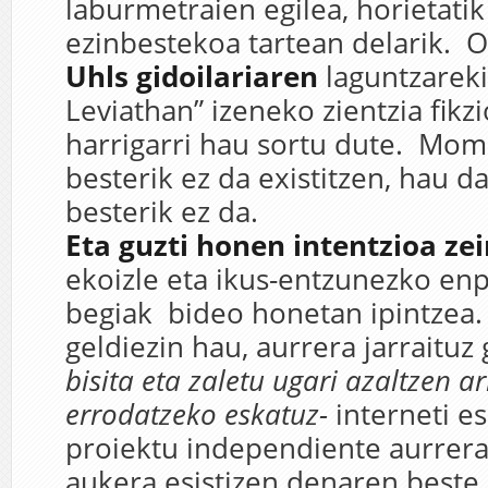
laburmetraien egilea, horietati
ezinbestekoa tartean delarik. 
Uhls gidoilariaren
laguntzareki
Leviathan” izeneko zientzia fikzi
harrigarri hau sortu dute. Mome
besterik ez da existitzen, hau d
besterik ez da.
Eta guzti honen intentzioa zei
ekoizle eta ikus-entzunezko enp
begiak bideo honetan ipintzea
geldiezin hau, aurrera jarraituz
bisita eta zaletu ugari azaltzen ar
errodatzeko eskatuz-
interneti e
proiektu independiente aurrer
aukera esistizen denaren beste 