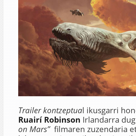
Trailer kontzeptua
l ikusgarri hon
Ruairí Robinson
Irlandarra du
on Mars”
filmaren zuzendaria et