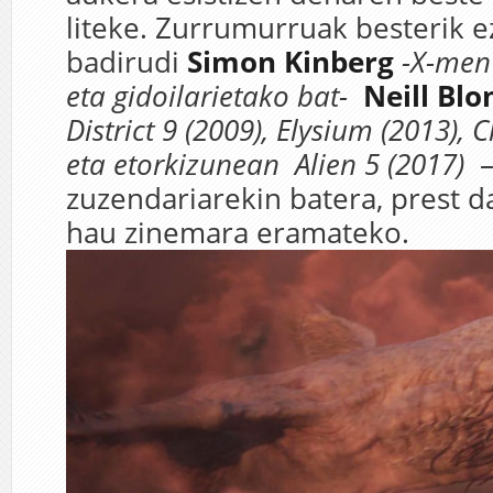
liteke. Zurrumurruak besterik e
badirudi
Simon Kinberg
-X-men
eta gidoilarietako bat-
Neill B
District 9 (2009), Elysium (2013), 
eta etorkizunean Alien 5 (2017)
zuzendariarekin batera, prest d
hau zinemara eramateko.