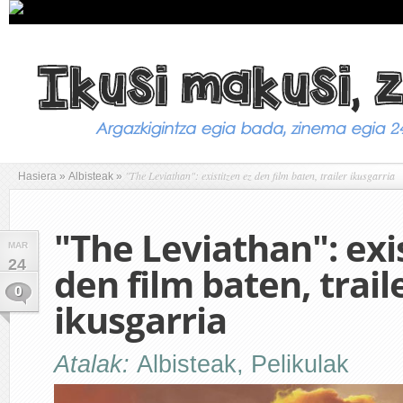
"The Leviathan": existitzen ez den film baten, trailer ikusgarria
Hasiera
»
Albisteak
»
"The Leviathan": exi
MAR
24
den film baten, trail
0
ikusgarria
Atalak:
Albisteak
,
Pelikulak