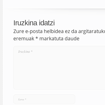
Iruzkina idatzi
Zure e-posta helbidea ez da argitaratuk
eremuak
*
markatuta daude