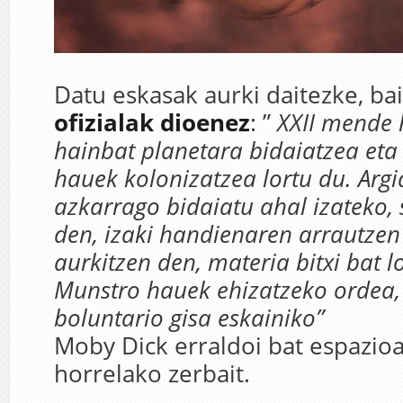
Datu eskasak aurki daitezke, ba
ofizialak dioenez
: ”
XXII mende 
hainbat planetara bidaiatzea eta
hauek kolonizatzea lortu du. Arg
azkarrago bidaiatu ahal izateko,
den, izaki handienaren arrautze
aurkitzen den, materia bitxi bat l
Munstro hauek ehizatzeko ordea, 
boluntario gisa eskainiko”
Moby Dick erraldoi bat espazio
horrelako zerbait.