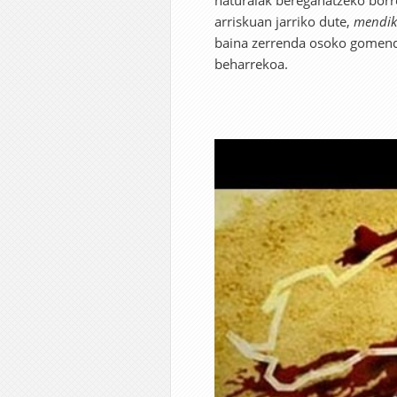
naturalak bereganatzeko borro
arriskuan jarriko dute,
mendik
baina zerrenda osoko gomendio
beharrekoa.