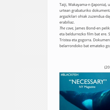
Taiji, Wakayama-n (Japonia), 
urtean grabaturiko dokumenta
argazkilari ohiak zuzendua d
erabiliaz.
The cove,
James Bond-en peli
eta beldurrezko film bat ere. 
Tristea eta gogorra. Dokument
belarrondoko bat emateko go
(20