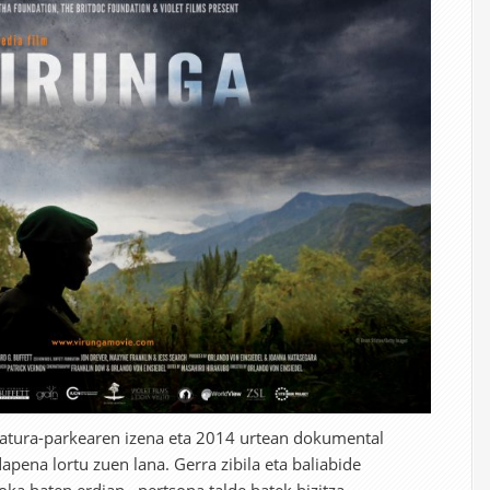
atura-parkearen izena eta 2014 urtean dokumental
apena lortu zuen lana. Gerra zibila eta baliabide