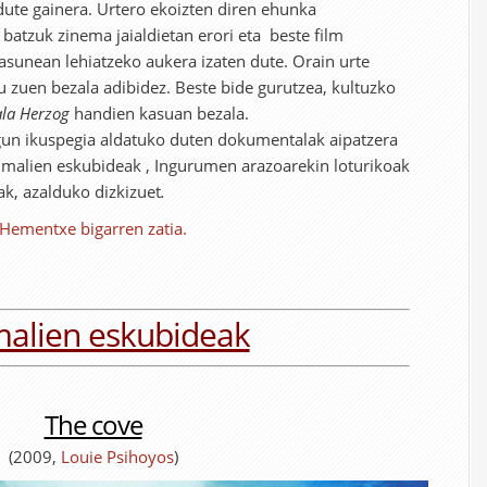
dute gainera. Urtero ekoizten diren ehunka
batzuk zinema jaialdietan erori eta beste film
asunean lehiatzeko aukera izaten dute. Orain urte
 zuen bezala adibidez. Beste bide gurutzea, kultuzko
ala Herzog
handien kasuan bezala.
n ikuspegia aldatuko duten dokumentalak aipatzera
nimalien eskubideak , Ingurumen arazoarekin loturikoak
nak, azalduko dizkizuet
.
Hementxe bigarren zatia.
alien eskubideak
The cove
(2009,
Louie Psihoyos
)