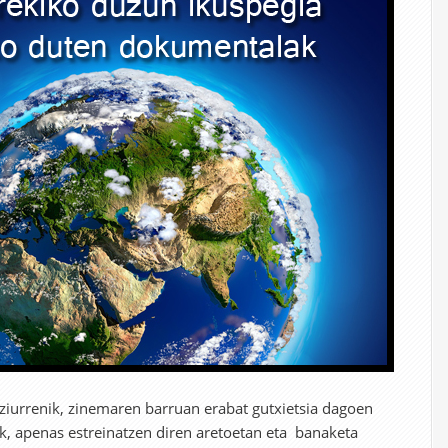
ziurrenik, zinemaren barruan erabat gutxietsia dagoen
k, apenas estreinatzen diren aretoetan eta banaketa