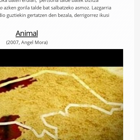
ka baten erdian, pertsona talde batek bizitza
o
azken gorila talde bat salbatzeko asmoz. Lazgarria
 guztiekin gertatzen den bezala, derrigorrez ikusi
Animal
(2007, Angel Mora)