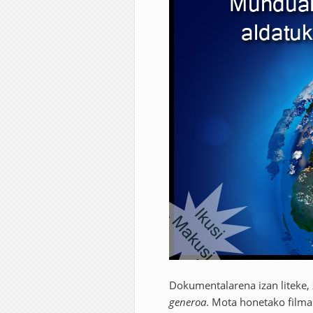
Dokumentalarena izan liteke, 
generoa
. Mota honetako filma