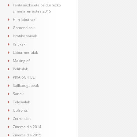
Fantasiazko eta beldurrezko
zinemaren astea 2015
Film laburrak
Gomendioak
Irratiko saioak
Kritikak
Laburmetraiak
Making of
Pelikulak
PIXAR-GHIBLI
Sailkatugabeak
Sariak
Telesailak
Upfronts
Zerrendak
Zinemaldia 2014
Zinemaldia 2015