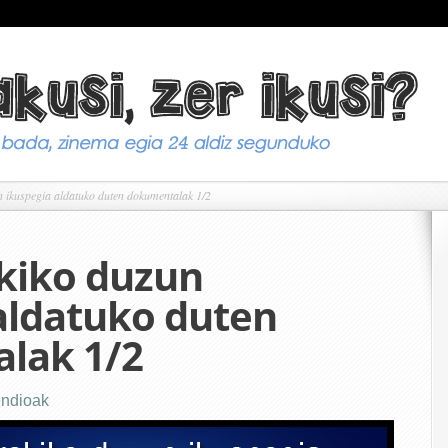
ikuspegia aldatuko duten dokumentalak 1/2
iko duzun
aldatuko duten
lak 1/2
ndioak