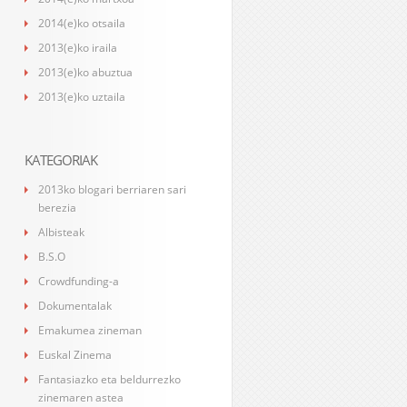
2014(e)ko otsaila
2013(e)ko iraila
2013(e)ko abuztua
2013(e)ko uztaila
KATEGORIAK
2013ko blogari berriaren sari
berezia
Albisteak
B.S.O
Crowdfunding-a
Dokumentalak
Emakumea zineman
Euskal Zinema
Fantasiazko eta beldurrezko
zinemaren astea