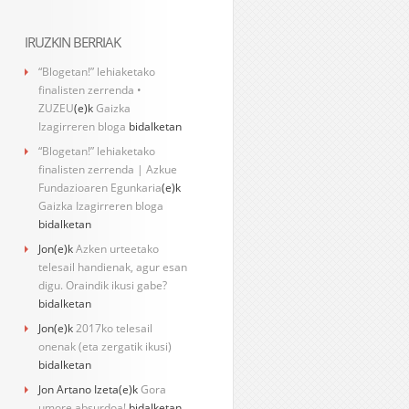
IRUZKIN BERRIAK
“Blogetan!” lehiaketako
finalisten zerrenda •
ZUZEU
(e)k
Gaizka
Izagirreren bloga
bidalketan
“Blogetan!” lehiaketako
finalisten zerrenda | Azkue
Fundazioaren Egunkaria
(e)k
Gaizka Izagirreren bloga
bidalketan
Jon
(e)k
Azken urteetako
telesail handienak, agur esan
digu. Oraindik ikusi gabe?
bidalketan
Jon
(e)k
2017ko telesail
onenak (eta zergatik ikusi)
bidalketan
Jon Artano Izeta
(e)k
Gora
umore absurdoa!
bidalketan