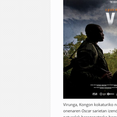
Virunga, Kongon kokaturiko n
onenaren
Oscar
sarietan izend