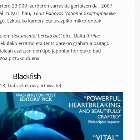
urtero 23 000 izurderen sarraskia gertatzen da. 2007
l izugarri hau,
Louis Psihoyos National Geographik-eko
ago. Ezkutuko kamera eta urazpiko mikrofonoak
kulen
“dokumental bertsio bat”
diru. Baita
thriller
Sekulako erritmo eta tentsioarekin grabatua baitago.
alean azaltzen den tipo japoniar horietako bati
goa piztuko duena.
Blackfish
13, Gabriela Cowperthwaite)