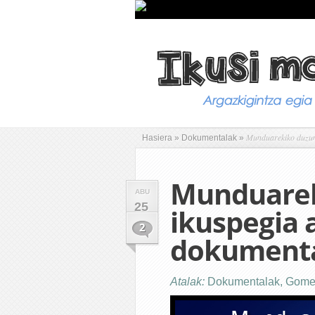
Munduarekiko duzun 
Hasiera
»
Dokumentalak
»
Munduarek
ABU
25
ikuspegia 
2
dokumenta
Atalak:
Dokumentalak
,
Gome