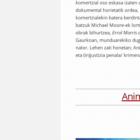
komertzial oso eskasa izaten 
dokumental horietatik ordea, 
komertzialekin batera berdint
batzuk Michael Moore-ek lortu
obrak bihurtzea,
Errol Morris 
Gaurkoan, munduarekiko dugu
nator. Lehen zati honetan; A
eta (in)justizia penala/ krime
Anim