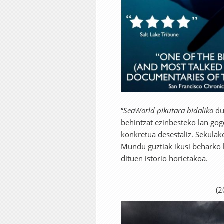
“
SeaWorld
pikutara bidaliko
du
behintzat ezinbesteko lan go
konkretua desestaliz. Sekulak
Mundu guztiak ikusi beharko 
dituen istorio horietakoa.
(2