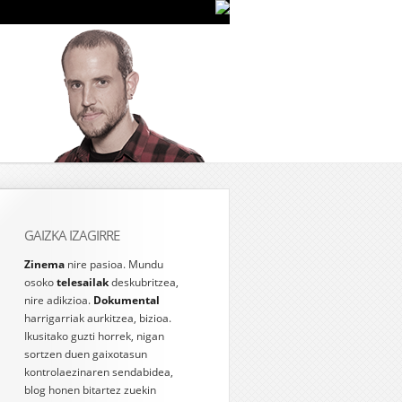
GAIZKA IZAGIRRE
Zinema
nire pasioa. Mundu
osoko
telesailak
deskubritzea,
nire adikzioa.
Dokumental
harrigarriak aurkitzea, bizioa.
Ikusitako guzti horrek, nigan
sortzen duen gaixotasun
kontrolaezinaren sendabidea,
blog honen bitartez zuekin