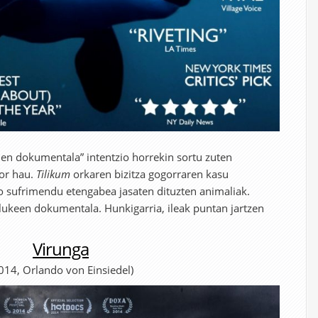
en dokumentala” intentzio horrekin sortu zuten
gor hau.
Tilikum
orkaren bizitza gogorraren kasu
o sufrimendu etengabea jasaten dituzten animaliak.
lukeen dokumentala. Hunkigarria, ileak puntan jartzen
Virunga
014, Orlando von Einsiedel)