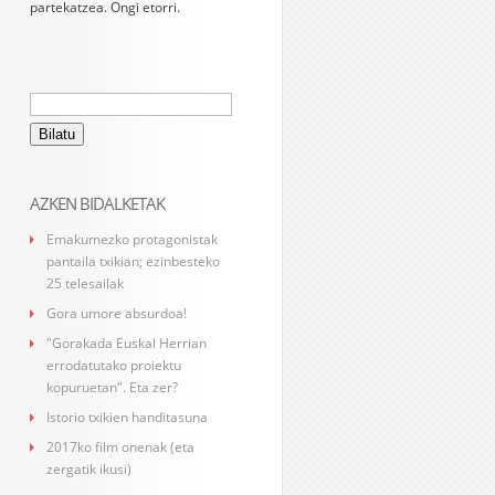
partekatzea. Ongi etorri.
Bilatu:
AZKEN BIDALKETAK
Emakumezko protagonistak
pantaila txikian; ezinbesteko
25 telesailak
Gora umore absurdoa!
"Gorakada Euskal Herrian
errodatutako proiektu
kopuruetan". Eta zer?
Istorio txikien handitasuna
2017ko film onenak (eta
zergatik ikusi)