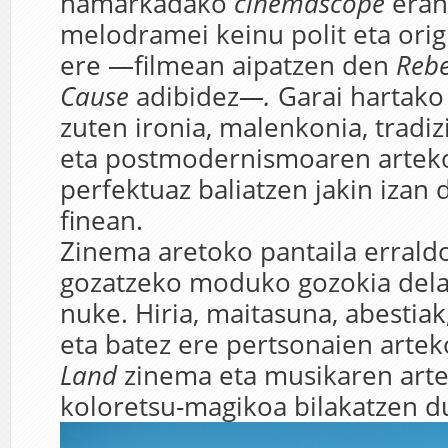
hamarkadako
cinemascope
eran
melodramei keinu polit eta orig
ere —filmean aipatzen den
Rebe
Cause
adibidez
—.
Garai hartako 
zuten ironia, malenkonia, tradiz
eta postmodernismoaren artek
perfektuaz baliatzen jakin izan
finean.
Zinema aretoko pantaila errald
gozatzeko moduko gozokia dela
nuke. Hiria, maitasuna, abestiak
eta batez ere pertsonaien artek
Land
zinema eta musikaren art
koloretsu-magikoa bilakatzen d