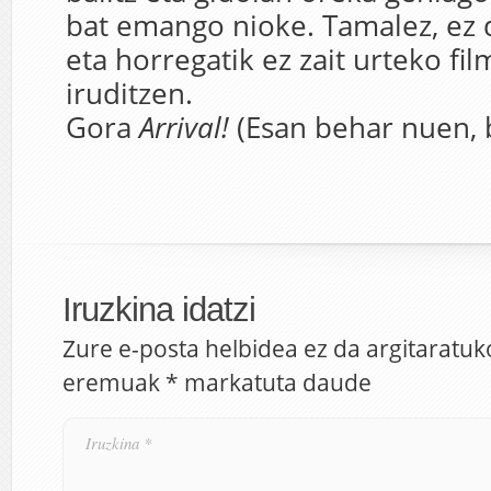
bat emango nioke. Tamalez, ez d
eta horregatik ez zait urteko fi
iruditzen.
Gora
Arrival!
(Esan behar nuen, 
Iruzkina idatzi
Zure e-posta helbidea ez da argitaratuk
eremuak
*
markatuta daude