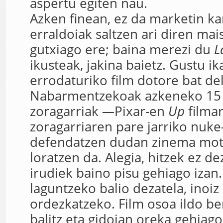
aspertu egiten nau.
Azken finean, ez da marketin k
erraldoiak saltzen ari diren mai
gutxiago ere; baina merezi du
L
ikusteak, jakina baietz. Gustu ik
errodaturiko film dotore bat de
Nabarmentzekoak azkeneko 15
zoragarriak
—
Pixar-en
Up
filma
zoragarriaren pare jarriko nuke
defendatzen dudan zinema mot
loratzen da. Alegia, hitzek ez dez
irudiek baino pisu gehiago izan.
laguntzeko balio dezatela, inoiz
ordezkatzeko. Film osoa ildo ber
balitz eta gidoian oreka gehiag