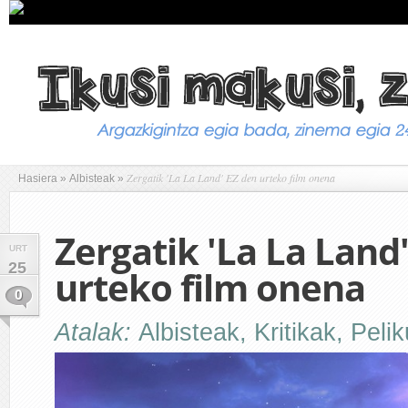
Zergatik 'La La Land' EZ den urteko film onena
Hasiera
»
Albisteak
»
Zergatik 'La La Land
URT
25
urteko film onena
0
Atalak:
Albisteak
,
Kritikak
,
Pelik