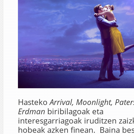
Hasteko
Arrival, Moonlight, Pate
Erdman
biribilagoak eta
interesgarriagoak iruditzen zaiz
hobeak azken finean. Baina bes