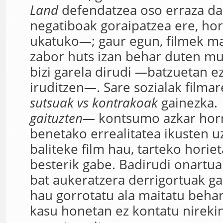
Land
defendatzea oso erraza d
negatiboak goraipatzea ere, hor
ukatuko
—
; gaur egun, filmek ma
zabor huts izan behar duten mu
bizi garela dirudi
—
batzuetan ez 
iruditzen
—
. Sare sozialak filma
sutsuak vs kontrakoak
gainezka.
gaituzten—
kontsumo azkar horr
benetako errealitatea ikusten uz
baliteke film hau, tarteko horiet
besterik gabe. Badirudi onartua
bat aukeratzera derrigortuak g
hau gorrotatu ala maitatu behar
kasu honetan ez kontatu nireki