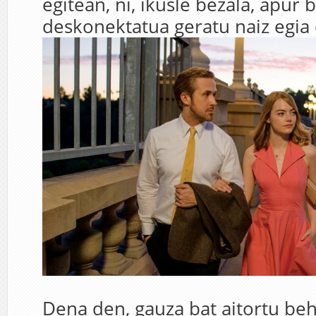
egitean, ni, ikusle bezala, apur 
deskonektatua geratu naiz egia 
Dena den, gauza bat aitortu beh