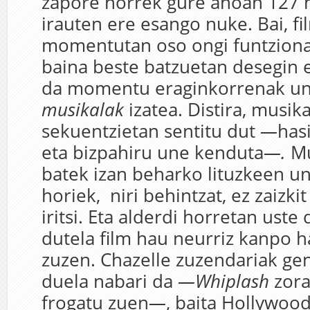
zapore horrek gure ahoan 127 
irauten ere esango nuke. Bai, f
momentutan oso ongi funtziona
baina beste batzuetan desegin e
da momentu eraginkorrenak u
musikalak
izatea. Distira, musik
sekuentzietan sentitu dut
—
has
eta bizpahiru une kenduta
—.
Mu
batek izan beharko lituzkeen u
horiek, niri behintzat, ez zaizki
iritsi. Eta alderdi horretan uste
dutela film hau neurriz kanpo h
zuzen. Chazelle zuzendariak ge
duela nabari da
—Whiplash
zora
frogatu zuen
—
, baita Hollywoo