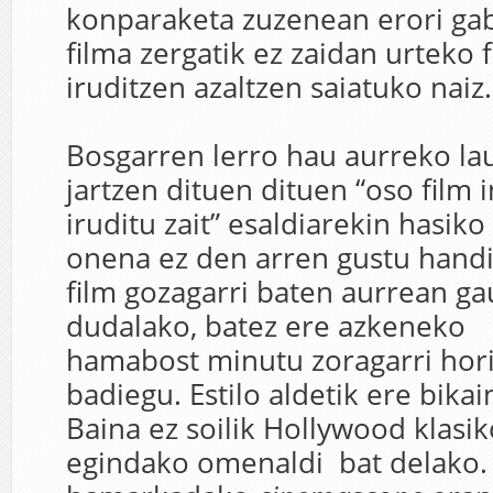
konparaketa zuzenean erori ga
filma zergatik ez zaidan urteko 
iruditzen azaltzen saiatuko naiz.
Bosgarren lerro hau aurreko la
jartzen dituen dituen “oso film 
iruditu zait” esaldiarekin hasiko
onena ez den arren gustu handi
film gozagarri baten aurrean ga
dudalako, batez ere azkeneko
hamabost minutu zoragarri hori
badiegu. Estilo aldetik ere bikain
Baina ez soilik Hollywood klasi
egindako omenaldi bat delako.