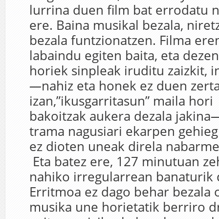
lurrina duen film bat errodatu n
ere. Baina musikal bezala, niret
bezala funtzionatzen. Filma er
labaindu egiten baita, eta deze
horiek sinpleak iruditu zaizkit, 
—
nahiz eta honek ez duen zerta
izan,”ikusgarritasun” maila hori
bakoitzak aukera dezala jakina
trama nagusiari ekarpen gehiegi
ez dioten uneak direla nabarm
Eta batez ere, 127 minutuan z
nahiko irregularrean banaturik 
Erritmoa ez dago behar bezala 
musika une horietatik berriro d