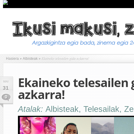
Ekaineko telesailen gida azkarra!
Hasiera
»
Albisteak
»
Ekaineko telesailen 
MAI
31
azkarra!
0
Atalak:
Albisteak
,
Telesailak
,
Ze