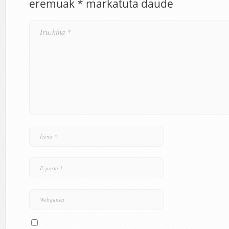
eremuak
*
markatuta daude