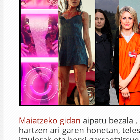
Maiatzeko gidan
aipatu bezala ,
hartzen ari garen honetan, teles
itzulerak eta berri-garrantzitsu