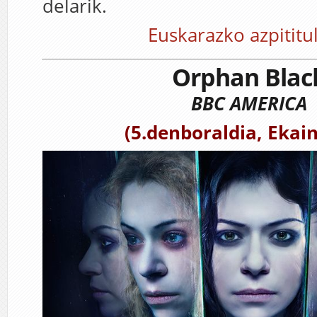
delarik.
Euskarazko azpititu
Orphan Blac
BBC AMERICA
(5.denboraldia, Ekai