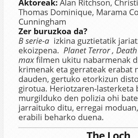
Aktoreak:
Alan Ritchson,
Christ
Thomas Dominique,
Marama Cor
Cunningham
Zer buruzkoa da?
B serie-a
izkina guztietatik jari
ekoizpena.
Planet Terror , Death
max
filmen ukitu nabarmenak d
krimenak eta gerrateak erabat 
dauden, gertuko etorkizun dist
girotua. Heriotzaren-lasterketa
murgilduko den polizia ohi bat
jarraituko ditu, erregai moduan,
erabili beharko duena.
The Loch