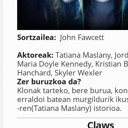
Sortzailea:
John Fawcett
Aktoreak:
Tatiana Maslany,
Jor
Maria Doyle Kennedy,
Kristian 
Hanchard,
Skyler Wexler
Zer buruzkoa da?
Klonak tarteko, bere burua, kon
erraldoi batean murgildurik ik
-ren(Tatiana Maslany) istorioa.
Claws