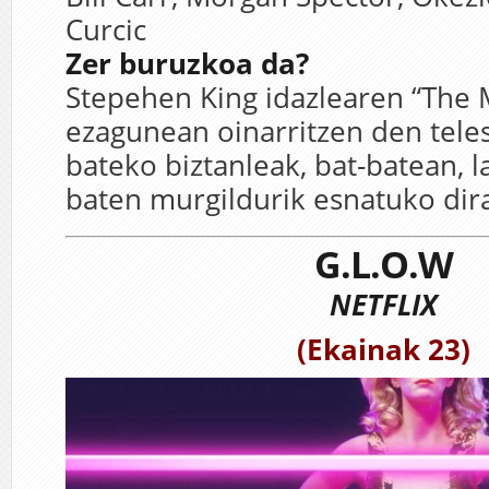
Curcic
Zer buruzkoa da?
Stepehen King idazlearen “The M
ezagunean oinarritzen den teles
bateko biztanleak, bat-batean, l
baten murgildurik esnatuko dir
G.L.O.W
NETFLIX
(Ekainak 23)