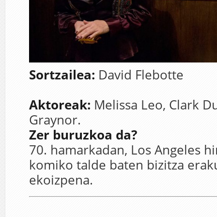
Sortzailea:
David Flebotte
Aktoreak:
Melissa Leo, Clark Du
Graynor.
Zer buruzkoa da?
70. hamarkadan, Los Angeles hir
komiko talde baten bizitza erak
ekoizpena.