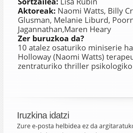
Sortzailea:
Lisa Rubin
Aktoreak:
Naomi Watts,
Billy C
Glusman,
Melanie Liburd,
Poor
Jagannathan,
Maren Heary
Zer buruzkoa da?
10 atalez osaturiko miniserie h
Holloway (Naomi Watts) terape
zentraturiko thriller psikologiko
Iruzkina idatzi
Zure e-posta helbidea ez da argitaratuk