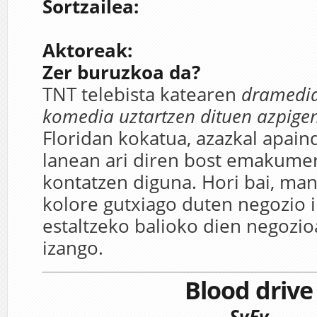
Sortzailea:
Aktoreak:
Zer buruzkoa da?
TNT telebista katearen
dramedia
komedia uztartzen dituen azpige
Floridan kokatua, azazkal apain
lanean ari diren bost emakumer
kontatzen diguna. Hori bai, ma
kolore gutxiago duten negozio 
estaltzeko balioko dien negozio
izango.
Blood drive
SyFy