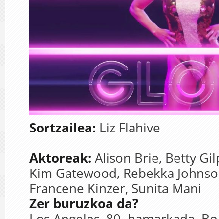
Sortzailea:
Liz Flahive
Aktoreak:
Alison Brie,
Betty Gil
Kim Gatewood,
Rebekka Johnso
Francene Kinzer,
Sunita Mani
Zer buruzkoa da?
Los Angeles, 80. hamarkada. Bor