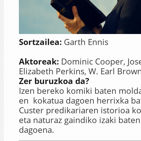
Sortzailea:
Garth Ennis
Aktoreak:
Dominic Cooper, Jos
Elizabeth Perkins, W. Earl Brow
Zer buruzkoa da?
Izen bereko komiki baten molda
en kokatua dagoen herrixka bat
Custer predikariaren istorioa k
eta naturaz gaindiko izaki bat
dagoena.