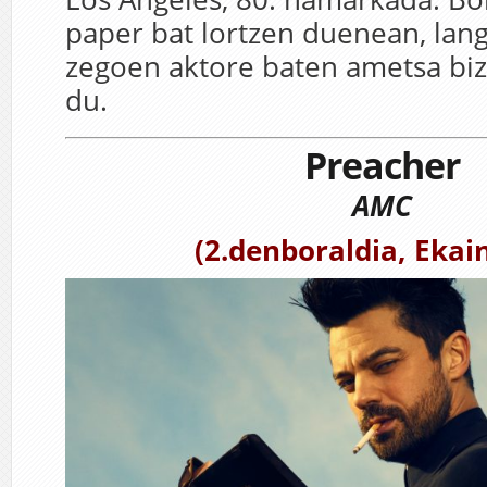
paper bat lortzen duenean, lan
zegoen aktore baten ametsa bizi
du.
Preacher
AMC
(2.denboraldia, Ekai