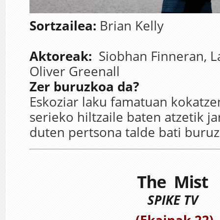
Sortzailea:
Brian Kelly
Aktoreak:
Siobhan Finneran
,
L
Oliver Greenall
Zer buruzkoa da?
Eskoziar laku famatuan kokatzen
serieko hiltzaile baten atzetik 
duten pertsona talde bati buruz
The Mist
SPIKE TV