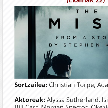
(Ekainak 22)
Sortzailea:
Christian Torpe,
Ada
Aktoreak:
Alyssa Sutherland,
Is
Bill Carr,
Morgan Spector,
Okezi