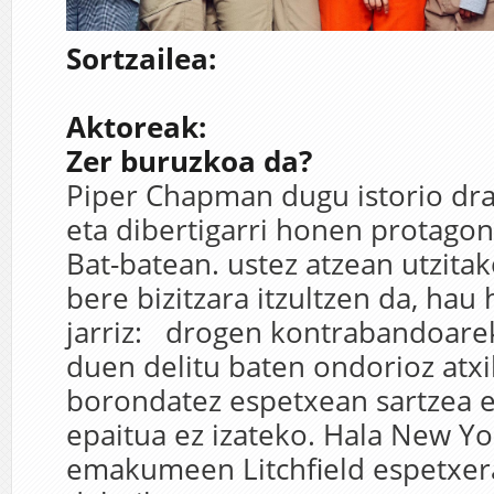
Sortzailea:
Aktoreak:
Zer buruzkoa da?
Piper Chapman dugu istorio dra
eta dibertigarri honen protagon
Bat-batean. ustez atzean utzitak
bere bizitzara itzultzen da, hau
jarriz: drogen kontrabandoarek
duen delitu baten ondorioz atxi
borondatez espetxean sartzea 
epaitua ez izateko. Hala New Y
emakumeen Litchfield espetxer