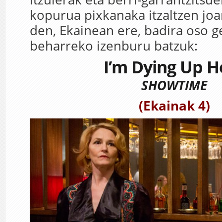
kopurua pixkanaka itzaltzen jo
den, Ekainean ere, badira oso ge
beharreko izenburu batzuk:
I’m Dying Up H
SHOWTIME
(Ekainak 4)