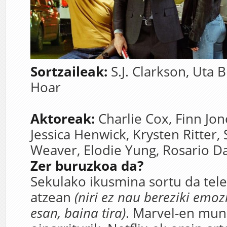
Sortzaileak:
S.J. Clarkson,
Uta B
Hoar
Aktoreak:
Charlie Cox,
Finn Jon
Jessica Henwick,
Krysten Ritter,
Weaver,
Elodie Yung,
Rosario D
Zer buruzkoa da?
Sekulako ikusmina sortu da tel
atzean
(niri ez nau bereziki emo
esan, baina tira)
. Marvel-en mu