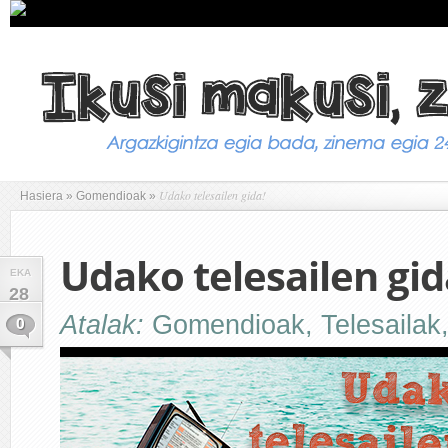
Udako telesailen gida!
Hasiera
»
Gomendioak
»
Udako telesailen gid
EKA
28
Atalak:
Gomendioak
,
Telesailak
0