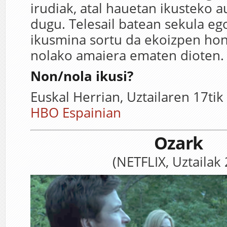
irudiak, atal hauetan ikusteko 
dugu. Telesail batean sekula eg
ikusmina sortu da ekoizpen hon
nolako amaiera ematen dioten.
Non/nola ikusi?
Euskal Herrian, Uztailaren 17tik
HBO Espainian
Ozark
(NETFLIX, Uztailak 