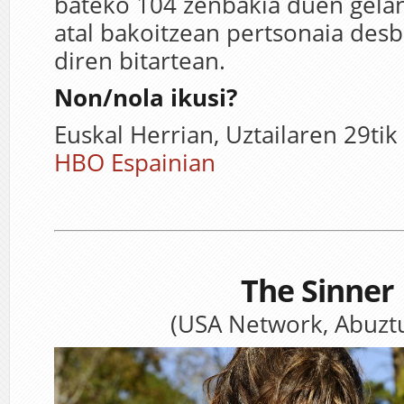
bateko 104 zenbakia duen gelan
atal bakoitzean pertsonaia des
diren bitartean.
Non/nola ikusi?
Euskal Herrian, Uztailaren 29tik
HBO Espainian
The Sinner
(USA Network, Abuzt