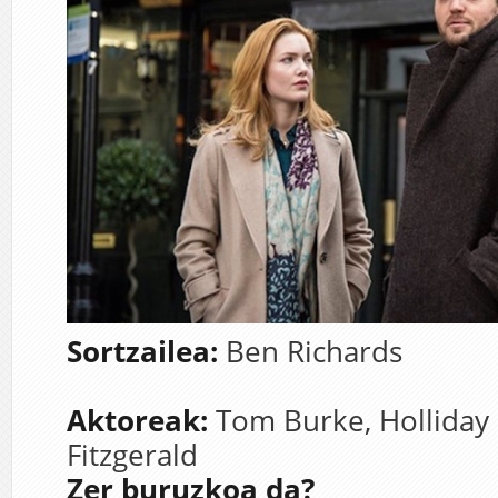
Sortzailea:
Ben Richards
Aktoreak:
Tom Burke
,
Holliday
Fitzgerald
Zer buruzkoa da?