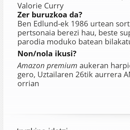
Valorie Curry
Zer buruzkoa da?
Ben Edlund-ek 1986 urtean sort
pertsonaia berezi hau, beste s
parodia moduko batean bilakat
Non/nola ikusi?
Amazon premium
aukeran harpi
gero, Uztailaren 26tik aurrer
orrian