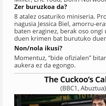
Zer buruzkoa da?
8 atalez osaturiko miniseria. Pr
nagusia Jessica Biel, amorru-era
baten eraginez, berak oso ongi 
duen krimen bat burutuko du
Non/nola ikusi?
Momentuz, “bide ofizialen” bita
aukera ez da egongo.
The Cuckoo’s Ca
(BBC1, Abuztua)