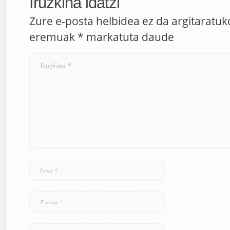
Iruzkina idatzi
Zure e-posta helbidea ez da argitaratuk
eremuak
*
markatuta daude