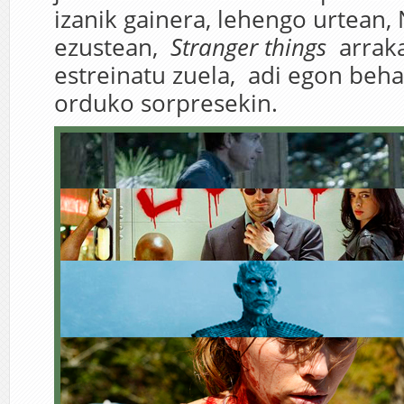
izanik gainera, lehengo urtean, 
ezustean,
Stranger things
arraka
estreinatu zuela, adi egon beh
orduko sorpresekin.