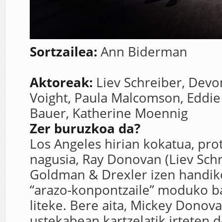
Sortzailea:
Ann Biderman
Aktoreak:
Liev Schreiber,
Devo
Voight,
Paula Malcomson,
Eddie
Bauer,
Katherine Moennig
Zer buruzkoa da?
Los Angeles hirian kokatua, pro
nagusia, Ray Donovan (Liev Schr
Goldman & Drexler izen handi
“arazo-konpontzaile” moduko ba
liteke. Bere aita, Mickey Donova
ustekabean kartzelatik irteten 