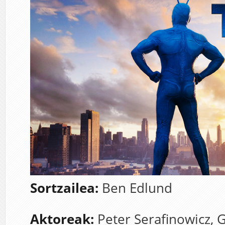
Sortzailea:
Ben Edlund
Aktoreak:
Peter Serafinowicz
,
G