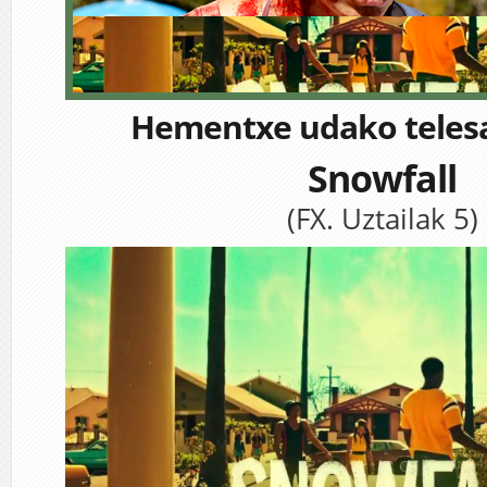
Hementxe udako telesa
Snowfall
(FX. Uztailak 5)