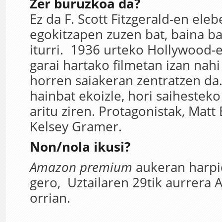
Zer buruzkoa da?
Ez da F. Scott Fitzgerald-en eleb
egokitzapen zuzen bat, baina bai
iturri. 1936 urteko Hollywood-e
garai hartako filmetan izan nah
horren saiakeran zentratzen da.
hainbat ekoizle, hori saihestek
aritu ziren. Protagonistak, Mat
Kelsey Gramer.
Non/nola ikusi?
Amazon premium
aukeran harpi
gero, Uztailaren 29tik aurrer
orrian.