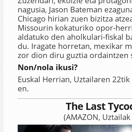
Zuzendari, ekoizle eta protagon
nagusia, Jason Bateman ezaguna
Chicago hirian zuen bizitza atzea
Missourin kokaturiko opor-herr
aldatuko den aholkulari-fiskal 
du. Iragate horretan, mexikar m
zor dion diru guztia ordaintzen 
Non/nola ikusi?
Euskal Herrian, Uztailaren 22tik 
en.
The Last Tyco
(AMAZON, Uztailak