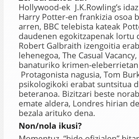
Hollywood-ek J.K.Rowling’s ida
Harry Potter-en frankizia osoa
arren, BBC telebista kateak Pot
daudenen egokitzapenak lortu d
Robert Galbraith izengoitia erabi
lehenegoa, The Casual Vacancy, 
banaturiko krimen-eleberrietan 
Protagonista nagusia, Tom Burke
psikologikoki erabat suntsitua 
beteranoa. Bizitzari beste norab
emate aldera, Londres hirian de
bezala arituko dena.
Non/nola ikusi?
Momentuz, “bide ofizialen” bita