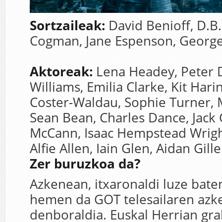
Sortzaileak:
D
avid Benioff,
D.B.
Cogman,
Jane Espenson,
George
Aktoreak:
Lena Headey,
Peter 
Williams,
Emilia Clarke,
Kit Hari
Coster-Waldau,
Sophie Turner,
Sean Bean,
Charles Dance,
Jack
McCann,
Isaac Hempstead Wrig
Alfie Allen,
Iain Glen,
Aidan Gill
Zer buruzkoa da?
Azkenean, itxaronaldi luze bate
hemen da GOT telesailaren azk
denboraldia. Euskal Herrian gra