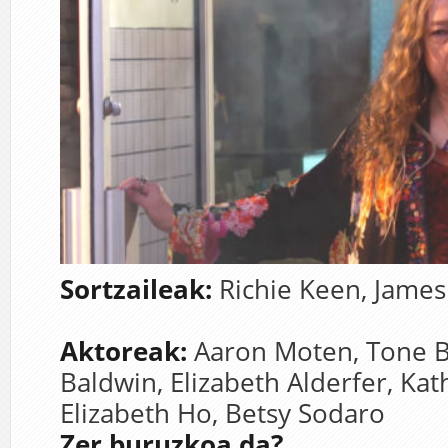
Sortzaileak:
Richie Keen,
James
Aktoreak:
Aaron Moten,
Tone B
Baldwin,
Elizabeth Alderfer,
Kat
Elizabeth Ho,
Betsy Sodaro
Zer buruzkoa da?