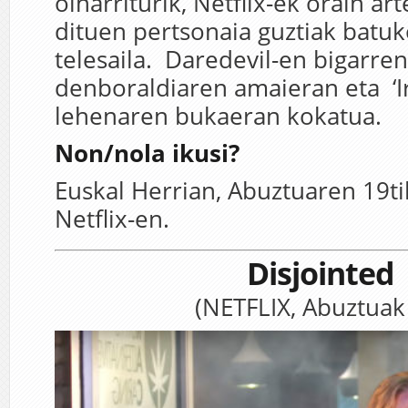
oinarriturik, Netflix-ek orain ar
dituen pertsonaia guztiak batuk
telesaila. Daredevil-en bigarren
denboraldiaren amaieran eta ‘Ir
lehenaren bukaeran kokatua.
Non/nola ikusi?
Euskal Herrian, Abuztuaren 19ti
Netflix-en.
Disjointed
(NETFLIX, Abuztuak