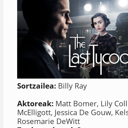
Sortzailea:
Billy Ray
Aktoreak:
Matt Bomer,
Lily Col
McElligott,
Jessica De Gouw,
Kel
Rosemarie DeWitt