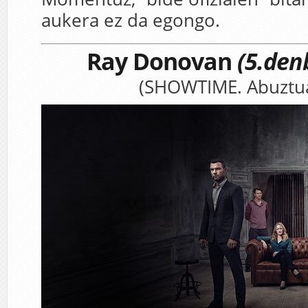
aukera ez da egongo.
Ray Donovan
(5.den
(SHOWTIME. Abuztua