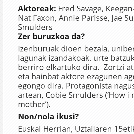
Aktoreak:
Fred Savage,
Keegan-
Nat Faxon,
Annie Parisse,
Jae S
Smulders
Zer buruzkoa da?
Izenburuak dioen bezala, uniber
lagunak izandakoak, urte batz
berriro elkartuko dira. Zortzi at
eta hainbat aktore ezagunen ag
egongo dira. Protagonista nagu
artean, Cobie Smulders (‘How i
mother’).
Non/nola ikusi?
Euskal Herrian, Uztailaren 15eti