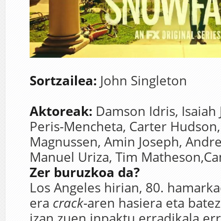
Sortzailea:
John Singleton
Aktoreak:
Damson Idris,
Isaiah
Peris-Mencheta,
Carter Hudson,
Magnussen,
Amin Joseph,
Andr
Manuel Uriza,
Tim Matheson,
Ca
Zer buruzkoa da?
Los Angeles hirian, 80. hamark
era
crack
-aren hasiera eta batez
izan zuen inpaktu erradikala er