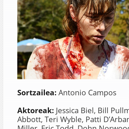
Sortzailea:
Antonio Campos
Aktoreak:
Jessica Biel,
Bill Pul
Abbott,
Teri Wyble,
Patti D’Arban
Miller,
Eric Todd,
Dohn Norwoo