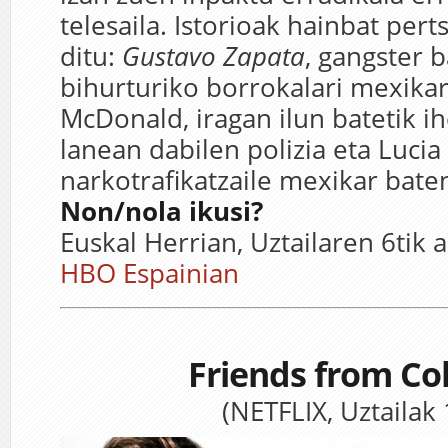
telesaila. Istorioak hainbat pert
ditu:
Gustavo Zapata
, gangster 
bihurturiko borrokalari mexika
McDonald, iragan ilun batetik i
lanean dabilen polizia eta Lucia
narkotrafikatzaile mexikar bate
Non/nola ikusi?
Euskal Herrian, Uztailaren 6tik 
HBO Espainian
Friends from Co
(NETFLIX, Uztailak 