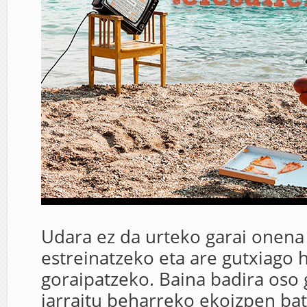
Udara ez da urteko garai onena 
estreinatzeko eta are gutxiago 
goraipatzeko. Baina badira oso 
jarraitu beharreko ekoizpen ba