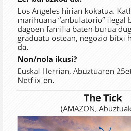
Los Angeles hirian kokatua. Kat
marihuana “anbulatorio” ilegal 
dagoen familia baten burua du
graduatu ostean, negozio bitxi
da.
Non/nola ikusi?
Euskal Herrian, Abuztuaren 25et
Netflix-en.
The Tick
(AMAZON, Abuztuak