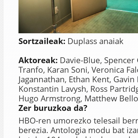
Sortzaileak:
Duplass anaiak
Aktoreak:
Davie-Blue,
Spencer 
Tranfo,
Karan Soni,
Veronica Fa
Jagannathan,
Ethan Kent,
Gavin 
Konstantin Lavysh,
Ross Partrid
Hugo Armstrong,
Matthew Bell
Zer buruzkoa da?
HBO-ren umorezko telesail berr
berezia. Antologia modu bat iza