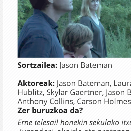
Sortzailea:
Jason Bateman
Aktoreak:
Jason Bateman,
Laur
Hublitz,
Skylar Gaertner,
Jason 
Anthony Collins,
Carson Holmes
Zer buruzkoa da?
Erne telesail honekin sekulako itx