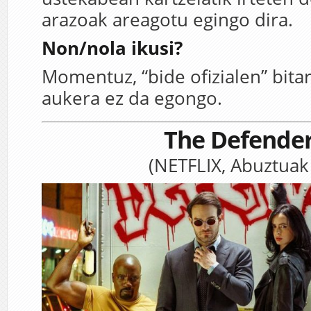
arazoak areagotu egingo dira.
Non/nola ikusi?
Momentuz, “bide ofizialen” bita
aukera ez da egongo.
The Defende
(NETFLIX, Abuztuak