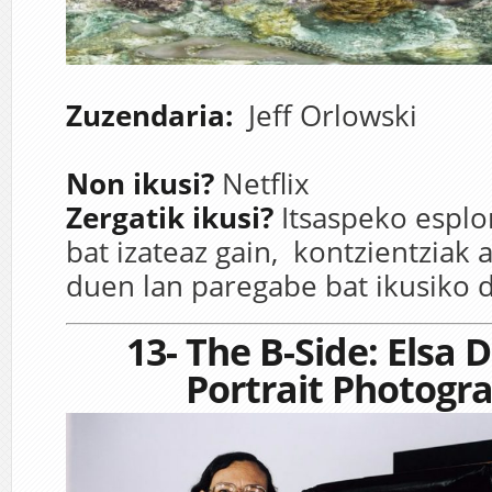
Zuzendaria:
Jeff Orlowski
Non ikusi?
Netflix
Zergatik ikusi?
Itsaspeko esplo
bat izateaz gain, kontzientziak 
duen lan paregabe bat ikusiko 
13-
The B-Side: Elsa 
Portrait Photogr