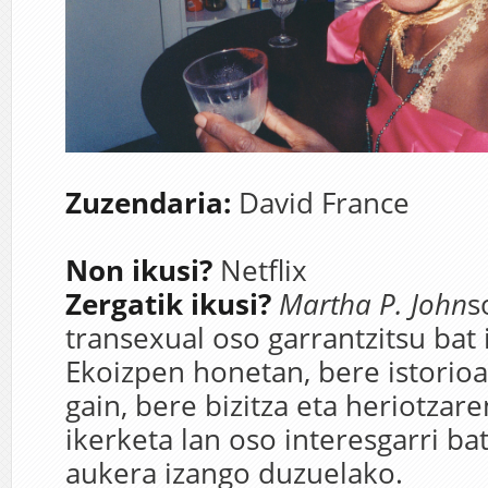
Zuzendaria:
David France
Non ikusi?
Netflix
Zergatik ikusi?
Martha P. John
s
transexual oso garrantzitsu bat 
Ekoizpen honetan, bere istorioa
gain, bere bizitza eta heriotzar
ikerketa lan oso interesgarri ba
aukera izango duzuelako.