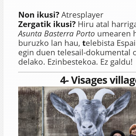
Non ikusi?
Atresplayer
Zergatik ikusi?
Hiru atal harrig
Asunta Basterra Porto
umearen hi
buruzko lan hau,
t
elebista Espai
egin duen telesail-dokumental 
delako. Ezinbestekoa. Ez galdu!
4- Visages villa