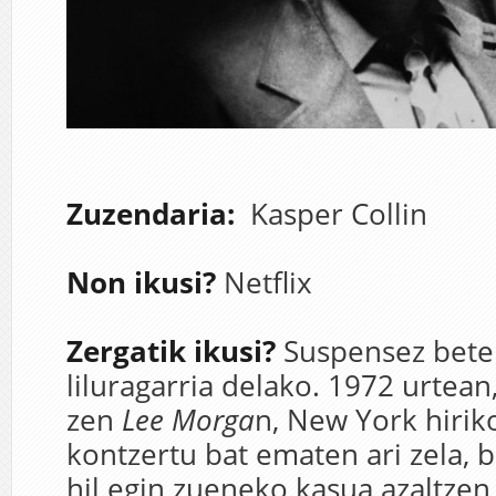
Zuzendaria:
K
asper Collin
Non ikusi?
Netflix
Zergatik ikusi?
Suspensez bete
liluragarria delako. 1972 urtean
zen
Lee Morga
n, New York hirik
kontzertu bat ematen ari zela, 
hil egin zueneko kasua azaltzen