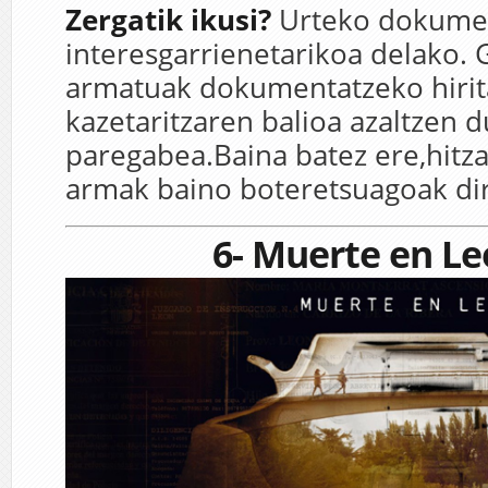
Zergatik ikusi?
Urteko dokume
interesgarrienetarikoa delako. 
armatuak dokumentatzeko hirit
kazetaritzaren balioa azaltzen 
paregabea.Baina batez ere,hitza
armak baino boteretsuagoak dir
6- Muerte en L