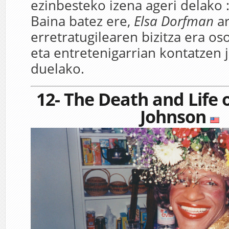
ezinbesteko izena ageri delako 
Baina batez ere,
Elsa Dorfman
ar
erretratugilearen bizitza era os
eta entretenigarrian kontatzen j
duelako.
12-
The Death and Life 
Johnson