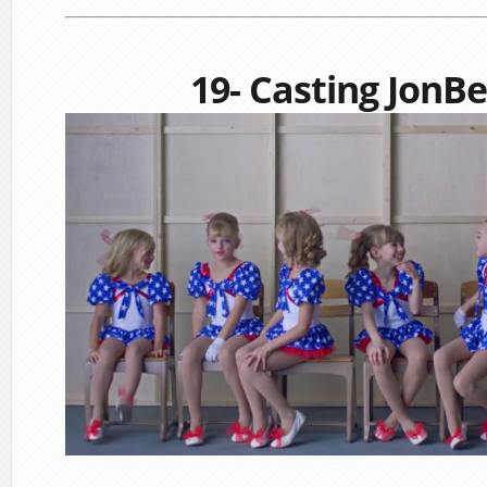
19- Casting JonB