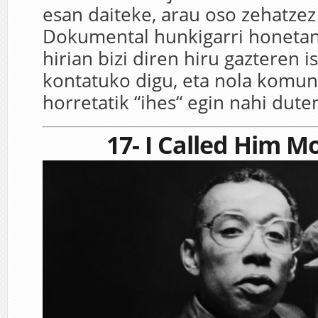
esan
daiteke
,
arau
oso zehatzez
Dokumental
hunkigarri
honeta
hirian
bizi
diren
hiru
gazteren
i
kontatuko
digu
,
eta
nola
komuni
horretatik
“
ihes
“
egin
nahi
dute
17- I Called Him 