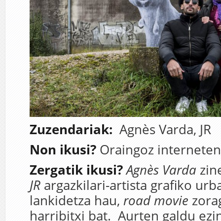
Zuzendariak:
Agnès Varda,
JR
Non ikusi?
Oraingoz interneten 
Zergatik ikusi?
Agnès Varda
zin
JR
argazkilari-artista grafiko ur
lankidetza hau,
road movie
zorag
harribitxi bat. Aurten galdu ez