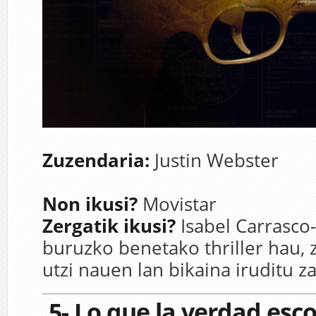
Zuzendaria:
J
ustin Webster
Non ikusi?
Movistar
Zergatik ikusi?
Isabel Carrasco-
buruzko benetako thriller hau, 
utzi nauen lan bikaina iruditu z
5- Lo que la verdad esco