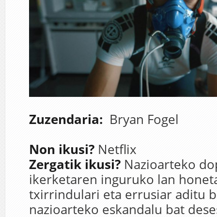
Zuzendaria:
Bryan Fogel
Non ikusi?
Netflix
Zergatik ikusi?
Nazioarteko do
ikerketaren inguruko lan honet
txirrindulari eta errusiar aditu 
nazioarteko eskandalu bat dese