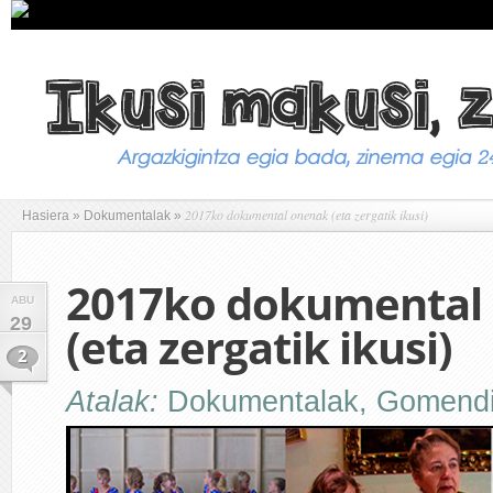
2017ko dokumental onenak (eta zergatik ikusi)
Hasiera
»
Dokumentalak
»
2017ko dokumental
ABU
29
(eta zergatik ikusi)
2
Atalak:
Dokumentalak
,
Gomend