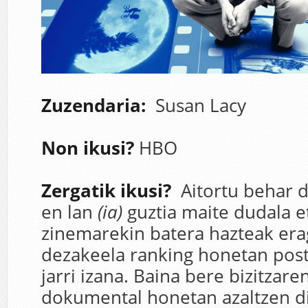
Zuzendaria:
Susan Lacy
Non ikusi?
HBO
Zergatik ikusi?
Aitortu behar d
en lan
(ia)
guztia maite dudala e
zinemarekin batera hazteak era
dezakeela ranking honetan post
jarri izana. Baina bere bizitzar
dokumental honetan azaltzen di