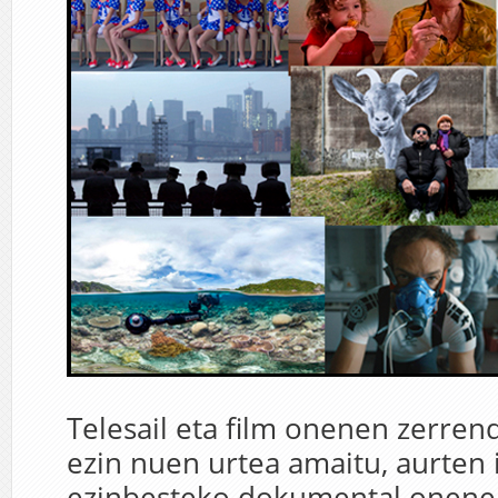
Telesail eta film onenen zerrend
ezin nuen urtea amaitu, aurten 
ezinbesteko dokumental onene