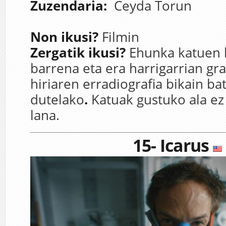
Zuzendaria:
Ceyda Torun
Non ikusi?
Filmin
Zergatik ikusi?
Ehunka katuen 
barrena eta era harrigarrian gr
hiriaren erradiografia bikain bat
dutelako
.
Katuak gustuko ala ez
lana.
15-
Icarus