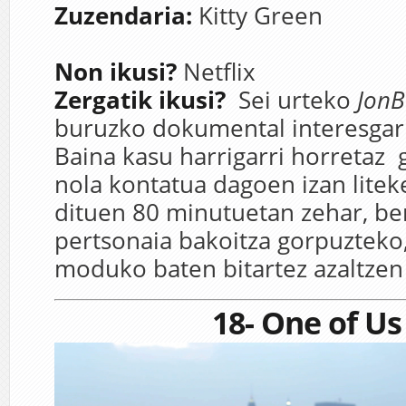
Zuzendaria:
Kitty Green
Non ikusi?
Netflix
Zergatik ikusi?
Sei urteko
JonB
buruzko dokumental interesgarr
Baina kasu harrigarri horretaz g
nola kontatua dagoen izan litek
dituen 80 minutuetan zehar, b
pertsonaia bakoitza gorpuzteko,
moduko baten bitartez azaltzen 
18- One of U