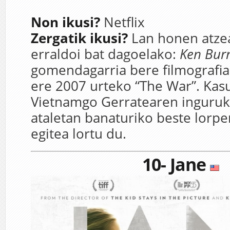
Non ikusi?
Netflix
Zergatik ikusi?
Lan honen atze
erraldoi bat dagoelako:
Ken Bur
gomendagarria bere filmografia 
ere 2007 urteko “The War”. Kas
Vietnamgo Gerra
tearen inguruk
ataletan banaturiko beste lorpe
egitea lortu du.
10- Jane