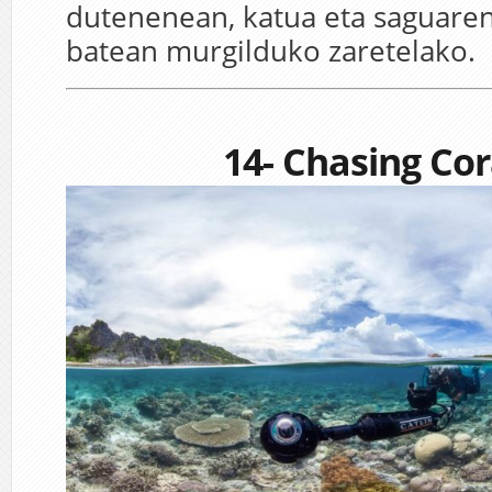
dutenenean, katua eta saguaren
batean murgilduko zaretelako.
14- Chasing Co