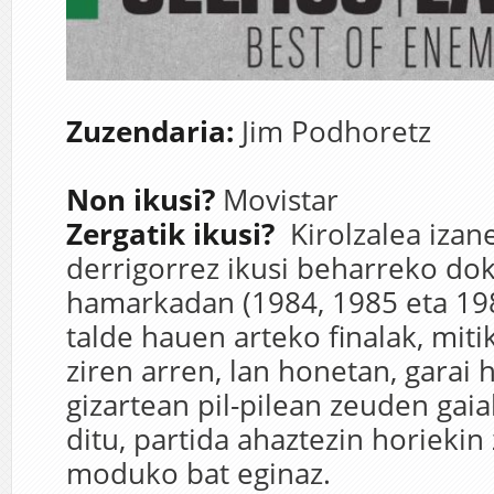
Zuzendaria:
Jim Podhoretz
Non ikusi?
Movistar
Zergatik ikusi?
Kirolzalea izan
derrigorrez ikusi beharreko do
hamarkadan (1984, 1985 eta 198
talde hauen arteko finalak, miti
ziren arren, lan honetan, garai
gizartean pil-pilean zeuden gaia
ditu, partida ahaztezin horiekin
moduko bat eginaz.