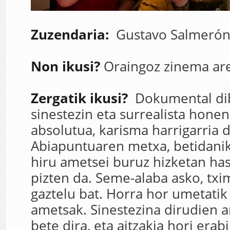
Zuzendaria:
Gustavo Salmeró
Non ikusi?
Oraingoz zinema ar
Zergatik ikusi?
Dokumental dibe
sinestezin eta surrealista hone
absolutua, karisma harrigarria d
Abiapuntuaren metxa, betidanik
hiru ametsei buruz hizketan ha
pizten da. Seme-alaba asko, txi
gaztelu bat. Horra hor umetatik 
ametsak. Sinestezina dirudien a
bete dira, eta aitzakia hori era