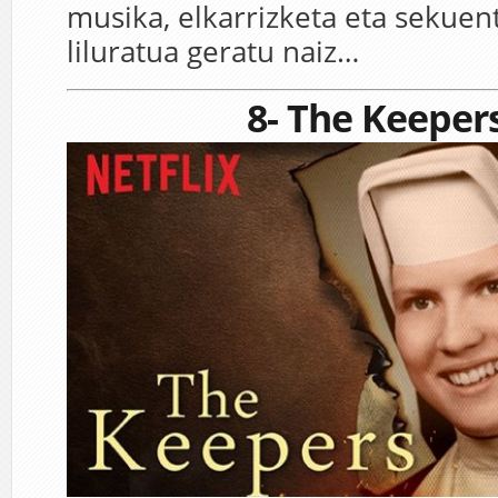
musika, elkarrizketa eta sekuen
liluratua geratu naiz…
8- The Keeper