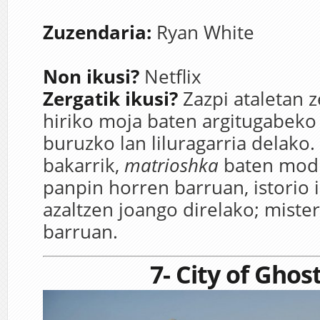
Zuzendaria:
Ryan White
Non ikusi?
Netflix
Zergatik ikusi?
Zazpi ataletan 
hiriko moja baten argitugabeko 
buruzko lan liluragarria delako.
bakarrik,
matrioshka
baten mod
panpin horren barruan, istorio 
azaltzen joango direlako; miste
barruan.
7- City of Ghos