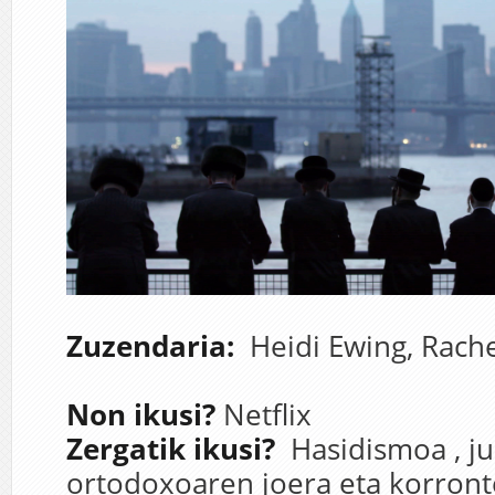
Zuzendaria:
Heidi Ewing,
Rache
Non ikusi?
Netflix
Zergatik ikusi?
Hasidismoa
,
j
ortodoxoaren
joera
eta
korront