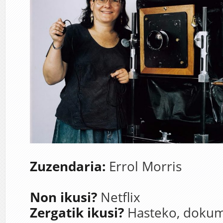
Zuzendaria:
Errol Morris
Non ikusi?
Netflix
Zergatik ikusi?
Hasteko, dokum