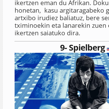
ikertzen eman du Afrikan. Dok
honetan, kasu argitaragabeko g
artxibo irudiez baliatuz, bere s
tximinoekin eta lanarekin zuen 
ikertzen saiatuko dira.
9- Spielberg