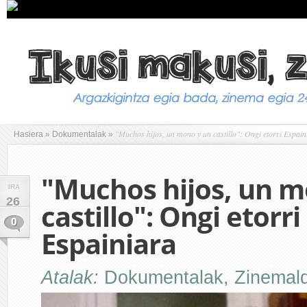
"Muchos hijos, un mono y un castillo": Ongi etorri Espain
Hasiera
»
Dokumentalak
»
"Muchos hijos, un m
IRA
26
castillo": Ongi etorri
0
Espainiara
Atalak:
Dokumentalak
,
Zinemal