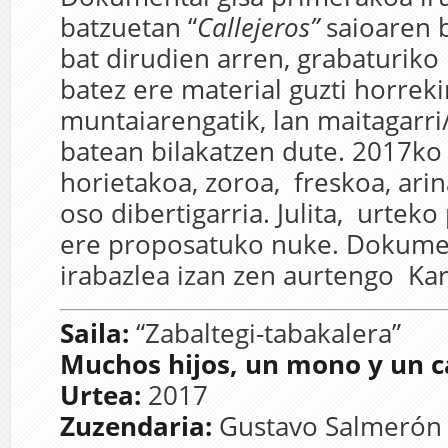
batzuetan “
Callejeros”
saioaren b
bat dirudien arren, grabaturiko
batez ere material guzti horrek
muntaiarengatik, lan maitagarri
batean bilakatzen dute. 2017ko
horietakoa, zoroa, freskoa, arin
oso dibertigarria. Julita, urteko
ere proposatuko nuke. Dokume
irabazlea izan zen aurtengo Kar
Saila:
“Zabaltegi-tabakalera”
Muchos hijos, un mono y un ca
Urtea:
2017
Zuzendaria:
Gustavo Salmerón