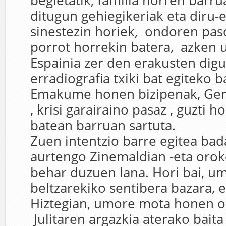
begietatik, familia horren barru
ditugun gehiegikeriak eta diru-e
sinestezin horiek, ondoren pa
porrot horrekin batera, azken 
Espainia zer den erakusten digu,
erradiografia txiki bat egiteko b
Emakume honen bizipenak, Gerra
, krisi garairaino pasaz , guzti h
batean barruan sartuta.
Zuen intentzio barre egitea bad
aurtengo Zinemaldian -eta orok
behar duzuen lana. Hori bai, u
beltzarekiko sentibera bazara, e
Hiztegian, umore mota honen 
Julitaren argazkia aterako bait