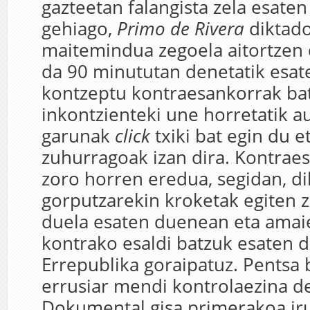
gazteetan falangista zela esate
gehiago,
Primo de Rivera
diktad
maitemindua zegoela aitortzen
da 90 minututan denetatik esat
kontzeptu kontraesankorrak bat
inkontzienteki une horretatik au
garunak
click
txiki bat egin du e
zuhurragoak izan dira. Kontraes
zoro horren eredua, segidan, d
gorputzarekin kroketak egiten 
duela esaten duenean eta amai
kontrako esaldi batzuk esaten d
Errepublika goraipatuz. Pentsa 
errusiar mendi kontrolaezina den
Dokumental gisa primerakoa iru