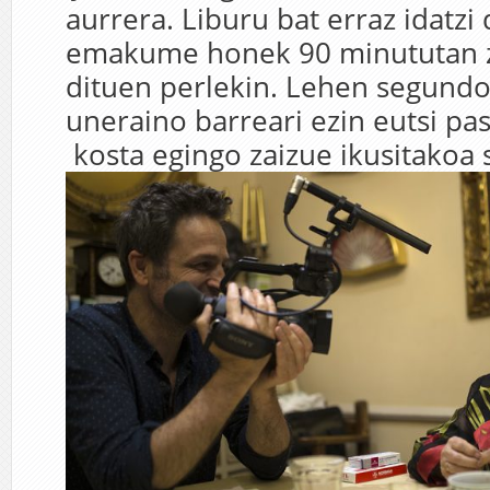
aurrera. Liburu bat erraz idatzi
emakume honek 90 minututan ze
dituen perlekin. Lehen segundo
uneraino barreari ezin eutsi pa
kosta egingo zaizue ikusitakoa 