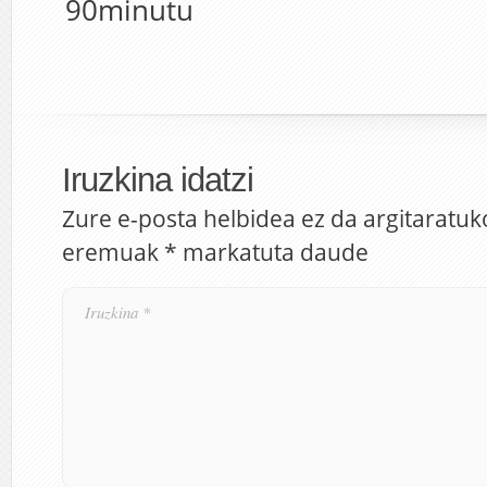
90minutu
Iruzkina idatzi
Zure e-posta helbidea ez da argitaratuk
eremuak
*
markatuta daude