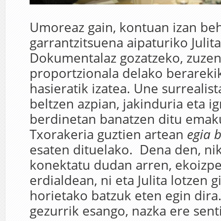
Umoreaz gain, kontuan izan beh
garrantzitsuena aipaturiko Julit
Dokumentalaz gozatzeko, zuzen
proportzionala delako berareki
hasieratik izatea. Une surrealist
beltzen azpian, jakinduria eta ig
berdinetan banatzen ditu ema
Txorakeria guztien artean
egia 
esaten dituelako. Dena den, nik
konektatu dudan arren, ekoizp
erdialdean, ni eta Julita lotzen g
horietako batzuk eten egin dira.
gezurrik esango, nazka ere senti