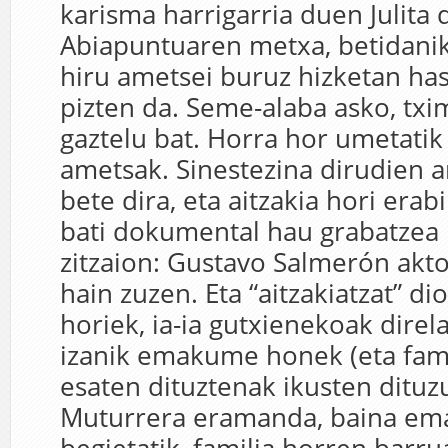
karisma harrigarria duen Julita
Abiapuntuaren metxa, betidanik
hiru ametsei buruz hizketan ha
pizten da. Seme-alaba asko, txi
gaztelu bat. Horra hor umetatik 
ametsak. Sinestezina dirudien a
bete dira, eta aitzakia hori era
bati dokumental hau grabatzea
zitzaion: Gustavo Salmerón akt
hain zuzen. Eta “aitzakiatzat” di
horiek, ia-ia gutxienekoak dire
izanik emakume honek (eta fami
esaten dituztenak ikusten ditu
Muturrera eramanda, baina e