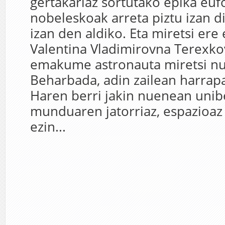
gertakariaz sortutako epika euf
nobeleskoak arreta piztu izan di
izan den aldiko. Eta miretsi ere
Valentina Vladimirovna Terexko
emakume astronauta miretsi nu
Beharbada, adin zailean harrap
Haren berri jakin nuenean unib
munduaren jatorriaz, espazioaz
ezin...