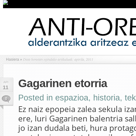
Data honetan egindako artikuluak: apirila, 2011
Hasiera
»
Gagarinen etorria
API
11
Posted in
espazioa
,
historia
,
te
0
Ez naiz epopeia zalea sekula izan
ere, Iuri Gagarinen balentria s
jo izan dudala beti, hura protag