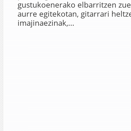
gustukoenerako elbarritzen zuen
aurre egitekotan, gitarrari hel
imajinaezinak,...