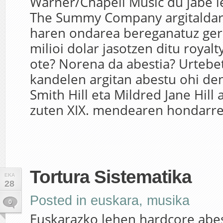
Warner/Chapell Music du jabe l
The Summy Company argitaldari
haren ondarea bereganatuz gero
milioi dolar jasotzen ditu royalty
ote? Norena da abestia? Urtebe
kandelen argitan abestu ohi de
Smith Hill eta Mildred Jane Hill
zuten XIX. mendearen hondarrea
Tortura Sistematika
EKA
28
Posted in
euskara
,
musika
0
Euskarazko lehen hardcore abe