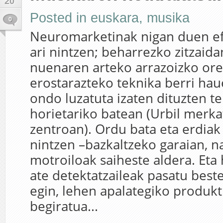
20
Posted in
euskara
,
musika
0
Neuromarketinak nigan duen e
ari nintzen; beharrezko zitzaid
nuenaren arteko arrazoizko orek
erostarazteko teknika berri hau
ondo luzatuta izaten dituzten t
horietariko batean (Urbil merka
zentroan). Ordu bata eta erdiak
nintzen –bazkaltzeko garaian, n
motroiloak saiheste aldera. Et
ate detektatzaileak pasatu beste
egin, lehen apalategiko produkt
begiratua...