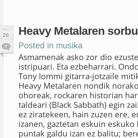
Heavy Metalaren sorbu
EKA
26
Posted in
musika
0
Asmamenak asko zor dio ezustea
istripuari. Eta ezbeharrari. Ond
Tony Iommi gitarra-jotzaile miti
Heavy Metalaren nondik norako
ohoreak, rockaren historian har
taldeari (Black Sabbath) egin zai
ez ziratekeen, hain zuzen ere, e
izanen, gaztetan eskuin eskuko 
puntak galdu izan ez balitu; ber