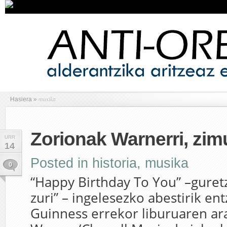
musika
Hasiera
»
Zorionak Warnerri, zim
URR
14
Posted in
historia
,
musika
0
“Happy Birthday To You” –guret
zuri” – ingelesezko abestirik en
Guinness errekor liburuaren ar