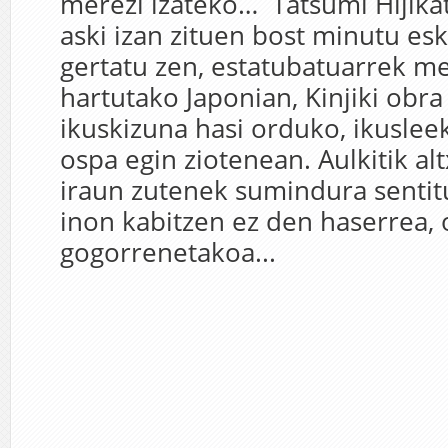
merezi izateko… Tatsumi Hijika
aski izan zituen bost minutu es
gertatu zen, estatubatuarrek 
hartutako Japonian, Kinjiki obra
ikuskizuna hasi orduko, ikusle
ospa egin ziotenean. Aulkitik al
iraun zutenek sumindura senti
inon kabitzen ez den haserrea,
gogorrenetakoa...