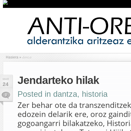
dantza
Hasiera
»
Jendarteko hilak
MAR
24
Posted in
dantza
,
historia
0
Zer behar ote da transzenditzek
edozein delarik ere, oroz gaindi
gogoangarri bilakatzeko, Histo