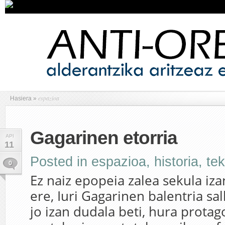
espazioa
Hasiera
»
Gagarinen etorria
API
11
Posted in
espazioa
,
historia
,
te
0
Ez naiz epopeia zalea sekula izan
ere, Iuri Gagarinen balentria s
jo izan dudala beti, hura protag