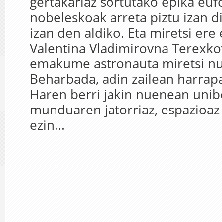
gertakariaz sortutako epika euf
nobeleskoak arreta piztu izan di
izan den aldiko. Eta miretsi ere
Valentina Vladimirovna Terexko
emakume astronauta miretsi nu
Beharbada, adin zailean harrap
Haren berri jakin nuenean unib
munduaren jatorriaz, espazioaz
ezin...