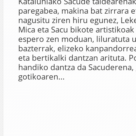
Kataluniako Sacude taldearenak
paregabea, makina bat zirrara e
nagusitu ziren hiru egunez, Leke
Mica eta Sacu bikote artistikoak
espero zen moduan, liluratuta u
bazterrak, elizeko kanpandorrean
eta bertikalki dantzan arituta. 
handiko dantza da Sacuderena, 
gotikoaren...