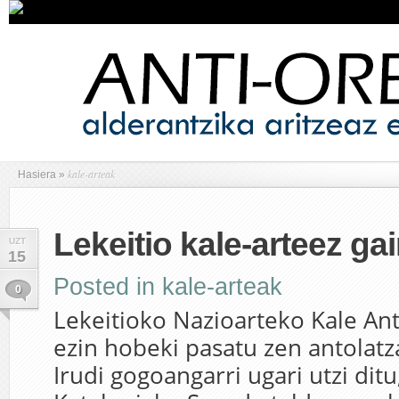
kale-arteak
Hasiera
»
Lekeitio kale-arteez ga
UZT
15
Posted in
kale-arteak
0
Lekeitioko Nazioarteko Kale Antz
ezin hobeki pasatu zen antolatz
Irudi gogoangarri ugari utzi ditu