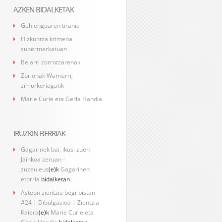
AZKEN BIDALKETAK
Gehiengoaren tirania
Hizkuntza krimena
supermerkatuan
Belarri zorrotzarenak
Zorionak Warnerri,
zimurkeriagatik
Marie Curie eta Gerla Handia
IRUZKIN BERRIAK
Gagarinek bai, ikusi zuen
Jainkoa zeruan -
zuzeu.eus
(e)k
Gagarinen
etorria
bidalketan
Asteon zientzia begi-bistan
#24 | Dibulgazioa | Zientzia
Kaiera
(e)k
Marie Curie eta