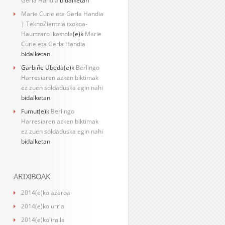
Gerla Handia
bidalketan
Marie Curie eta Gerla Handia
| TeknoZientzia txokoa-
Haurtzaro ikastola
(e)k
Marie
Curie eta Gerla Handia
bidalketan
Garbiñe Ubeda
(e)k
Berlingo
Harresiaren azken biktimak
ez zuen soldaduska egin nahi
bidalketan
Fumut
(e)k
Berlingo
Harresiaren azken biktimak
ez zuen soldaduska egin nahi
bidalketan
ARTXIBOAK
2014(e)ko azaroa
2014(e)ko urria
2014(e)ko iraila