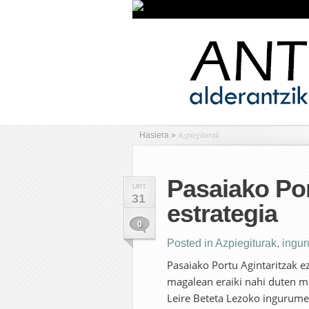
Azpiegiturak
Hasiera
»
Pasaiako Por
URT
31
estrategia
0
Posted in
Azpiegiturak
,
ingu
Pasaiako Portu Agintaritzak ez
magalean eraiki nahi duten me
Leire Beteta Lezoko ingurumen