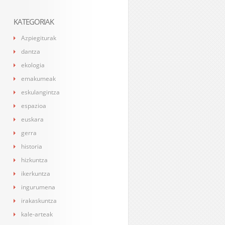
KATEGORIAK
Azpiegiturak
dantza
ekologia
emakumeak
eskulangintza
espazioa
euskara
gerra
historia
hizkuntza
ikerkuntza
ingurumena
irakaskuntza
kale-arteak