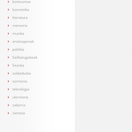
kontsumoa
kosmetika
literatura
memoria
musika
oroitzapenak
politika
Sailkatugabeak
Seaska
soldaduska
sormena
teknologia
ulermena
zaborra
zientzia