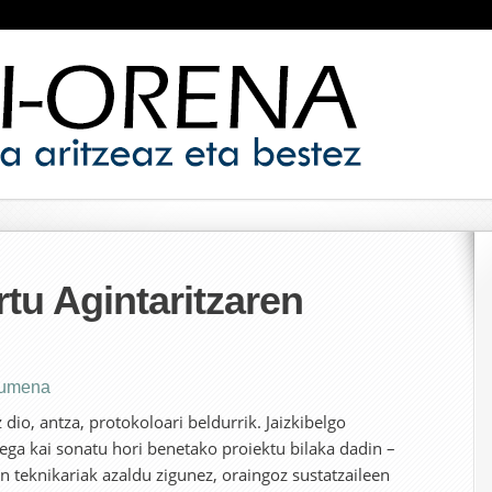
tu Agintaritzaren
rumena
 dio, antza, protokoloari beldurrik. Jaizkibelgo
ga kai sonatu hori benetako proiektu bilaka dadin –
 teknikariak azaldu zigunez, oraingoz sustatzaileen