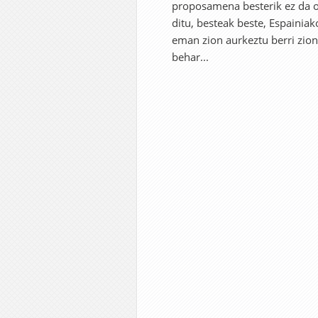
proposamena besterik ez da of
ditu, besteak beste, Espainia
eman zion aurkeztu berri zion 
behar...