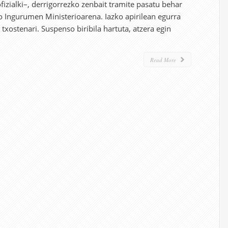
izialki–, derrigorrezko zenbait tramite pasatu behar
ko Ingurumen Ministerioarena. Iazko apirilean egurra
txostenari. Suspenso biribila hartuta, atzera egin
Read More