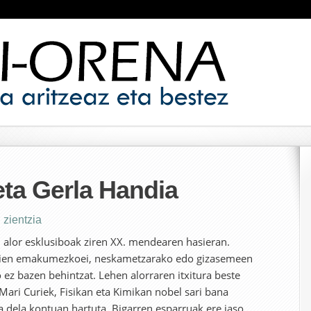
eta Gerla Handia
,
zientzia
 alor esklusiboak ziren XX. mendearen hasieran.
zkien emakumezkoei, neskametzarako edo gizasemeen
z bazen behintzat. Lehen alorraren itxitura beste
Mari Curiek, Fisikan eta Kimikan nobel sari bana
ra dela kontuan hartuta. Bigarren esparruak ere jaso