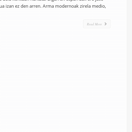
tua izan ez den arren. Arma modernoak zirela medio,
Read More