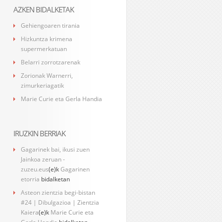
AZKEN BIDALKETAK
Gehiengoaren tirania
Hizkuntza krimena
supermerkatuan
Belarri zorrotzarenak
Zorionak Warnerri,
zimurkeriagatik
Marie Curie eta Gerla Handia
IRUZKIN BERRIAK
Gagarinek bai, ikusi zuen
Jainkoa zeruan -
zuzeu.eus
(e)k
Gagarinen
etorria
bidalketan
Asteon zientzia begi-bistan
#24 | Dibulgazioa | Zientzia
Kaiera
(e)k
Marie Curie eta