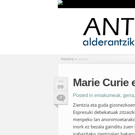
zientzia
Hasiera
»
Marie Curie 
IRA
09
Posted in
emakumeak
,
gerra
0
Zientzia eta guda gizonezkoen
Espresuki debekatuak zitzai
menpeko lan anonimoetarako e
inork ez bezala gainditu zuen 
irabazitako zientzialari bakar