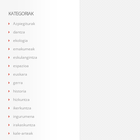
KATEGORIAK
Azpiegiturak
dantza
ekologia
emakumeak
eskulangintza
espazioa
euskara
gerra
historia
hizkuntza
ikerkuntza
ingurumena
irakaskuntza
kale-arteak