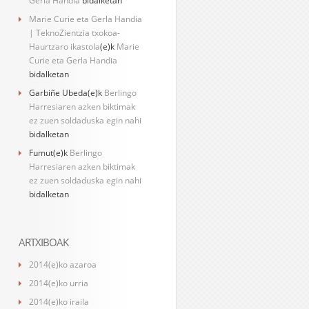
Gerla Handia
bidalketan
Marie Curie eta Gerla Handia
| TeknoZientzia txokoa-
Haurtzaro ikastola
(e)k
Marie
Curie eta Gerla Handia
bidalketan
Garbiñe Ubeda
(e)k
Berlingo
Harresiaren azken biktimak
ez zuen soldaduska egin nahi
bidalketan
Fumut
(e)k
Berlingo
Harresiaren azken biktimak
ez zuen soldaduska egin nahi
bidalketan
ARTXIBOAK
2014(e)ko azaroa
2014(e)ko urria
2014(e)ko iraila