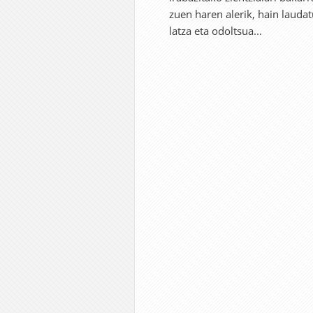
zuen haren alerik, hain lauda
latza eta odoltsua...