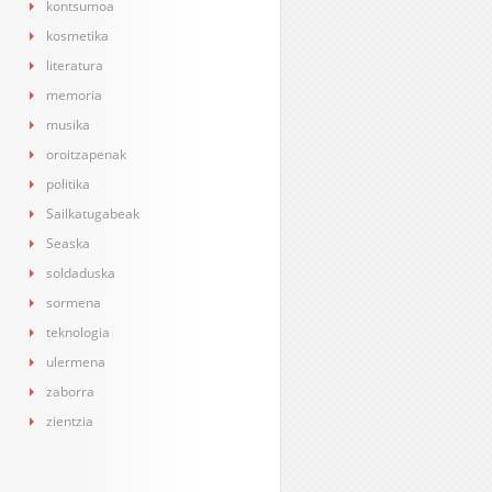
kontsumoa
kosmetika
literatura
memoria
musika
oroitzapenak
politika
Sailkatugabeak
Seaska
soldaduska
sormena
teknologia
ulermena
zaborra
zientzia