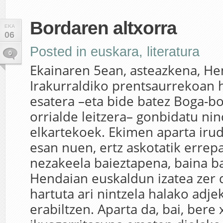
Bordaren altxorra
EKA
06
Posted in
euskara
,
literatura
0
Ekainaren 5ean, asteazkena, H
Irakurraldiko prentsaurrekoan h
esatera –eta bide batez Boga-bo
orrialde leitzera– gonbidatu ni
elkartekoek. Ekimen aparta irud
esan nuen, ertz askotatik errep
nezakeela baieztapena, baina ba
Hendaian euskaldun izatea zer
hartuta ari nintzela halako adje
erabiltzen. Aparta da, bai, ber