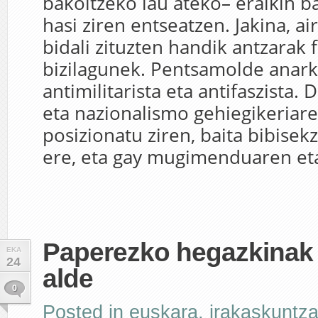
bakoitzeko lau ateko– eraikin 
hasi ziren entseatzen. Jakina, a
bidali zituzten handik antzarak f
bizilagunek. Pentsamolde anarki
antimilitarista eta antifaszista. 
eta nazionalismo gehiegikeriar
posizionatu ziren, baita bibisek
ere, eta gay mugimenduaren eta
Paperezko hegazkinak 
EKA
24
alde
0
Posted in
euskara
,
irakaskuntz