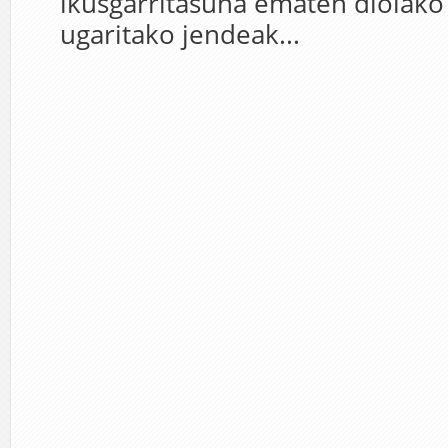
ikusgarritasuna ematen diolako 
ugaritako jendeak...