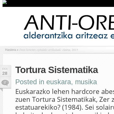
Data honetan egindako artikuluak: ekaina, 2013
Hasiera
»
Tortura Sistematika
EKA
28
Posted in
euskara
,
musika
0
Euskarazko lehen hardcore abe
zuen Tortura Sistematikak, Zer 
estatuarekiko? (1984). Sei solai