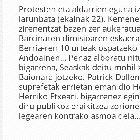
Protesten eta aldarrien eguna 
larunbata (ekainak 22). Kemenez
zirenentzat bazen zer aukeratu
Barcinaren dimisioaren eskaera
Berria-ren 10 urteak ospatzeko 
Andoainen… Penaz alboratu nitu
bigarrena, Seaskak deitu mobili
Baionara jotzeko. Patrick Dall
suprefetak errietan eman dio 
Herriko Etxeari, bigarrenez egin
diru publikoz eraikitzea zorion
legearen kontrako asmoa dela..