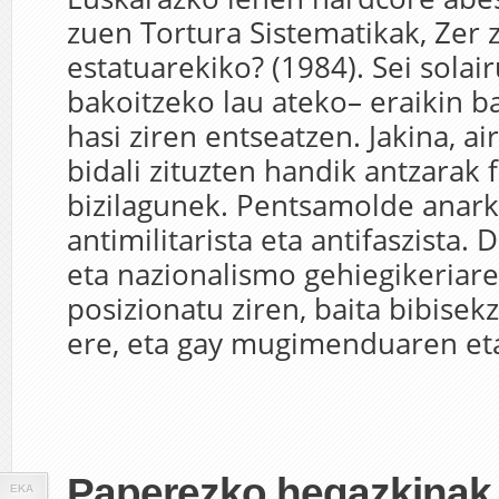
zuen Tortura Sistematikak, Zer 
estatuarekiko? (1984). Sei solai
bakoitzeko lau ateko– eraikin 
hasi ziren entseatzen. Jakina, a
bidali zituzten handik antzarak f
bizilagunek. Pentsamolde anarki
antimilitarista eta antifaszista. 
eta nazionalismo gehiegikeriar
posizionatu ziren, baita bibisek
ere, eta gay mugimenduaren eta
Paperezko hegazkinak 
EKA