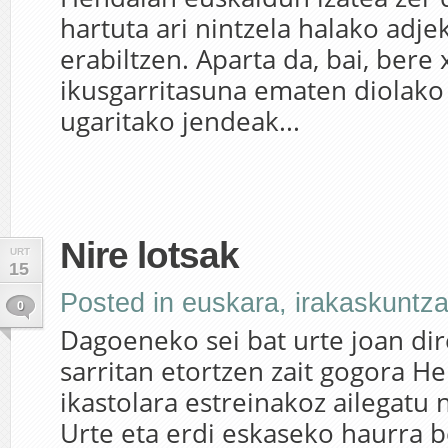
hartuta ari nintzela halako adje
erabiltzen. Aparta da, bai, ber
ikusgarritasuna ematen diolako 
ugaritako jendeak...
Nire lotsak
URT
15
Posted in
euskara
,
irakaskuntz
0
Dagoeneko sei bat urte joan dir
sarritan etortzen zait gogora H
ikastolara estreinakoz ailegatu 
Urte eta erdi eskaseko haurra 