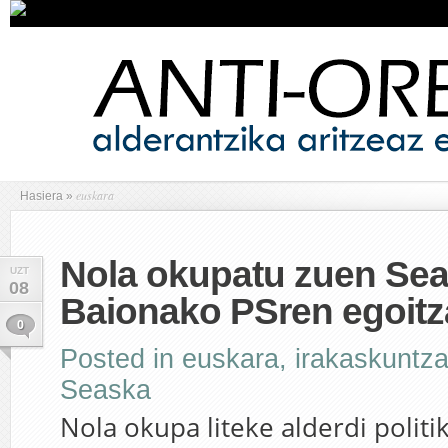
euskara
Hasiera
»
Nola okupatu zuen Se
UZT
08
Baionako PSren egoit
0
Posted in
euskara
,
irakaskuntz
Seaska
Nola okupa liteke alderdi politi