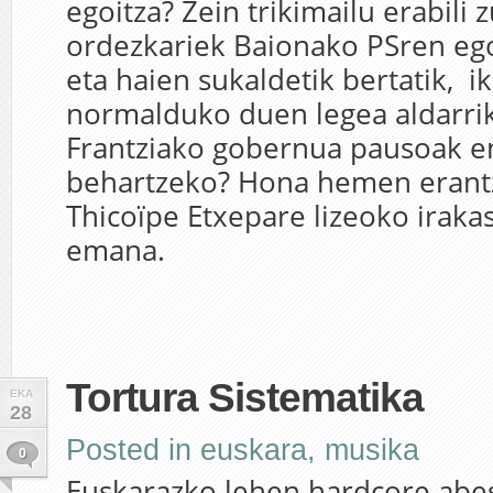
egoitza? Zein trikimailu erabili
ordezkariek Baionako PSren ego
eta haien sukaldetik bertatik, i
normalduko duen legea aldarri
Frantziako gobernua pausoak 
behartzeko? Hona hemen erant
Thicoïpe Etxepare lizeoko irakasl
emana.
Tortura Sistematika
EKA
28
Posted in
euskara
,
musika
0
Euskarazko lehen hardcore abe