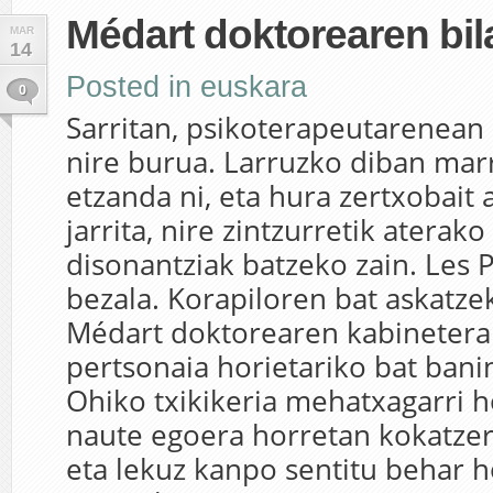
Médart doktorearen bil
MAR
14
Posted in
euskara
0
Sarritan, psikoterapeutarenean 
nire burua. Larruzko diban mar
etzanda ni, eta hura zertxobait 
jarrita, nire zintzurretik aterako
disonantziak batzeko zain. Les 
bezala. Korapiloren bat askatz
Médart doktorearen kabinetera
pertsonaia horietariko bat banin
Ohiko txikikeria mehatxagarri h
naute egoera horretan kokatzera
eta lekuz kanpo sentitu behar h