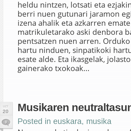
heldu nintzen, lotsati eta ezjaki
berri nuen gutunari jaramon eg
izena ahalik eta azkarren emate
matrikuletarako aski denbora b
pentsatzen nuen arren. Orduko
hartu ninduen, sinpatikoki hart
esate alde. Eta ikasgelak, jolasto
gainerako txokoak...
Musikaren neutraltasu
UZT
20
Posted in
euskara
,
musika
0