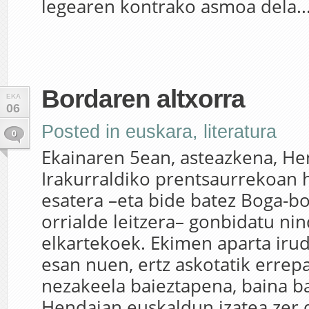
legearen kontrako asmoa dela..
Bordaren altxorra
EKA
06
Posted in
euskara
,
literatura
0
Ekainaren 5ean, asteazkena, H
Irakurraldiko prentsaurrekoan h
esatera –eta bide batez Boga-bo
orrialde leitzera– gonbidatu ni
elkartekoek. Ekimen aparta irud
esan nuen, ertz askotatik errep
nezakeela baieztapena, baina ba
Hendaian euskaldun izatea zer