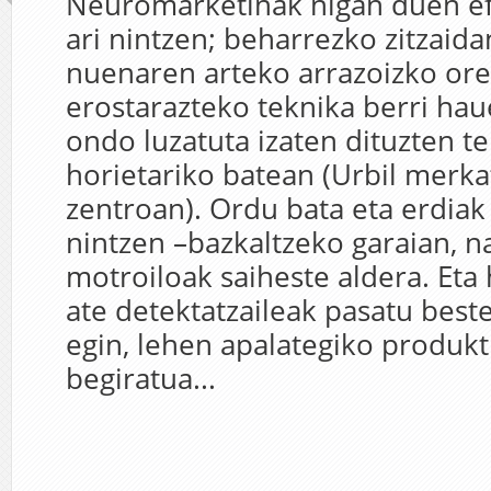
Neuromarketinak nigan duen e
ari nintzen; beharrezko zitzaid
nuenaren arteko arrazoizko orek
erostarazteko teknika berri hau
ondo luzatuta izaten dituzten t
horietariko batean (Urbil merka
zentroan). Ordu bata eta erdiak
nintzen –bazkaltzeko garaian, n
motroiloak saiheste aldera. Et
ate detektatzaileak pasatu beste
egin, lehen apalategiko produkt
begiratua...