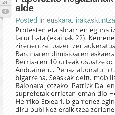
24
alde
0
Posted in
euskara
,
irakaskuntz
Protesten eta aldarrien eguna 
larunbata (ekainak 22). Kemenez
zirenentzat bazen zer aukeratu
Barcinaren dimisioaren eskaera
Berria-ren 10 urteak ospatzeko 
Andoainen… Penaz alboratu nitu
bigarrena, Seaskak deitu mobili
Baionara jotzeko. Patrick Dall
suprefetak errietan eman dio 
Herriko Etxeari, bigarrenez egin
diru publikoz eraikitzea zorion