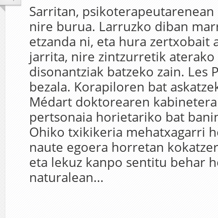
Sarritan, psikoterapeutarenean 
nire burua. Larruzko diban mar
etzanda ni, eta hura zertxobait 
jarrita, nire zintzurretik aterako
disonantziak batzeko zain. Les 
bezala. Korapiloren bat askatz
Médart doktorearen kabinetera
pertsonaia horietariko bat banin
Ohiko txikikeria mehatxagarri h
naute egoera horretan kokatzera
eta lekuz kanpo sentitu behar h
naturalean...