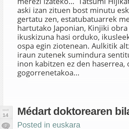
merezi izateko… Tatsumi Hijika
aski izan zituen bost minutu es
gertatu zen, estatubatuarrek 
hartutako Japonian, Kinjiki obra
ikuskizuna hasi orduko, ikusle
ospa egin ziotenean. Aulkitik al
iraun zutenek sumindura senti
inon kabitzen ez den haserrea,
gogorrenetakoa...
Médart doktorearen bil
MAR
14
Posted in
euskara
0