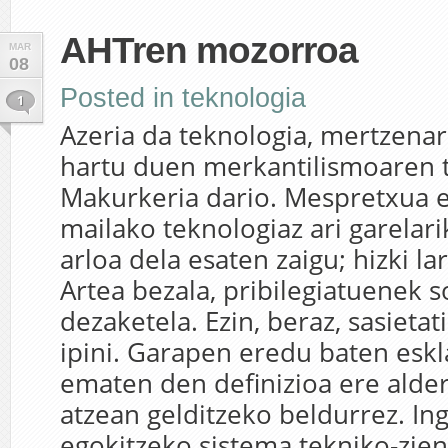
AHTren mozorroa
MAR
08
Posted in
teknologia
1
Azeria da teknologia, mertzenar
hartu duen merkantilismoaren t
Makurkeria dario. Mespretxua e
mailako teknologiaz ari garelari
arloa dela esaten zaigu; hizki la
Artea bezala, pribilegiatuenek so
dezaketela. Ezin, beraz, sasietat
ipini. Garapen eredu baten eskl
ematen den definizioa ere alde
atzean gelditzeko beldurrez. I
egokitzeko sistema tekniko-zient