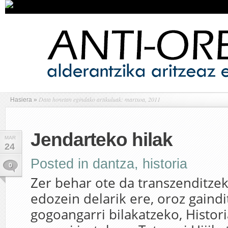
Data honetan egindako artikuluak: martxoa, 2011
Hasiera
»
Jendarteko hilak
MAR
24
Posted in
dantza
,
historia
0
Zer behar ote da transzenditzek
edozein delarik ere, oroz gaindi
gogoangarri bilakatzeko, Histo