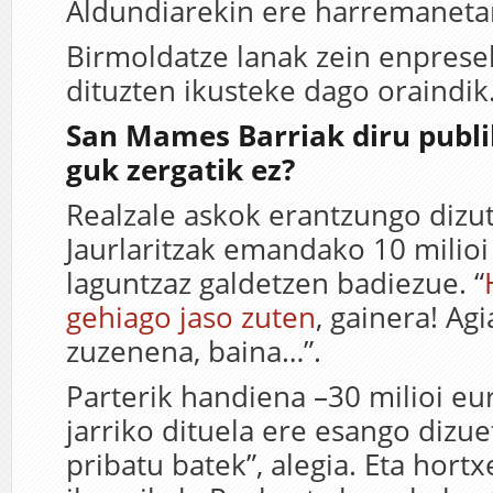
Aldundiarekin ere harremaneta
Birmoldatze lanak zein enprese
dituzten ikusteke dago oraindik
San Mames Barriak diru publi
guk zergatik ez?
Realzale askok erantzungo dizu
Jaurlaritzak emandako 10 milio
laguntzaz galdetzen badiezue. “
gehiago jaso zuten
, gainera! Ag
zuzenena, baina…”.
Parterik handiena –30 milioi eu
jarriko dituela ere esango dizuet
pribatu batek”, alegia. Eta hortx