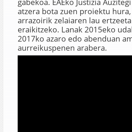
gabekoa. EAEko Justizia Auziteg
atzera bota zuen proiektu hura,
arrazoirik zelaiaren lau ertzeet
eraikitzeko. Lanak 2015eko uda
2017ko azaro edo abenduan ama
aurreikuspenen arabera.