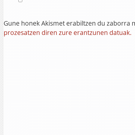
Gune honek Akismet erabiltzen du zaborra 
prozesatzen diren zure erantzunen datuak.