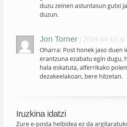
duzu zeinen astuntasun gutxi 
duzun.
Jon Torner
|
2014-04-10 at
Oharra: Post honek jaso duen 
erantzuna ezabatu egin dugu, h
hala eskatuta, alferrikako pole
dezakeelakoan, bere hitzetan.
Iruzkina idatzi
Zure e-posta helbidea ez da argitaratuk