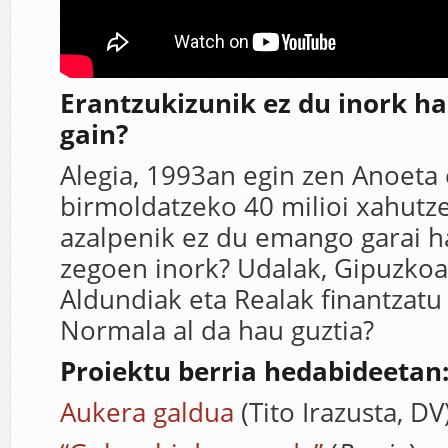
Erantzukizunik ez du inork h
gain?
Alegia, 1993an egin zen Anoeta 
birmoldatzeko 40 milioi xahutz
azalpenik ez du emango garai h
zegoen inork? Udalak, Gipuzko
Aldundiak eta Realak finantzat
Normala al da hau guztia?
Proiektu berria hedabideetan
Aukera galdua
(Tito Irazusta, DV