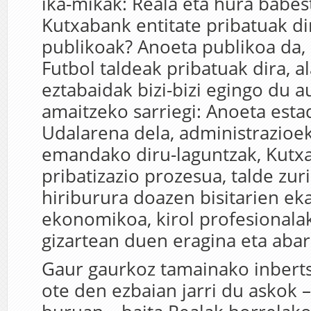
ika-mikak: Reala eta hura babe
Kutxabank entitate pribatuak dir
publikoak? Anoeta publikoa da, 
Futbol taldeak pribatuak dira, a
eztabaidak bizi-bizi egingo du a
amaitzeko sarriegi: Anoeta est
Udalarena dela, administrazioek
emandako diru-laguntzak, Kut
pribatizazio prozesua, talde zuri
hiriburura doazen bisitarien ek
ekonomikoa, kirol profesionala
gizartean duen eragina eta abar
Gaur gaurkoz tamainako inberts
ote den ezbaian jarri du askok –