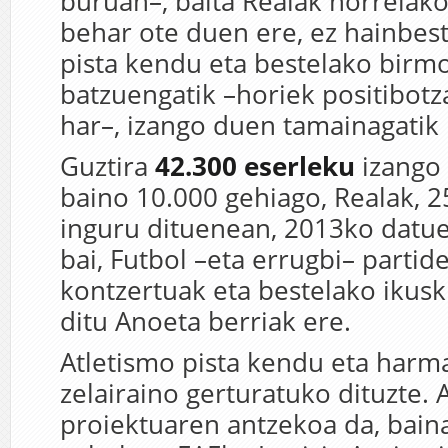
buruan–, baita Realak horrelako 
behar ote duen ere, ez hainbest
pista kendu eta bestelako birm
batzuengatik –horiek positibotza
har–, izango duen tamainagatik 
Guztira
42.300 eserleku
izango 
baino 10.000 gehiago, Realak, 2
inguru dituenean, 2013ko datue
bai, Futbol –eta errugbi– partide
kontzertuak eta bestelako ikus
ditu Anoeta berriak ere.
Atletismo pista kendu eta harma
zelairaino gerturatuko dituzte.
proiektuaren antzekoa da, bain