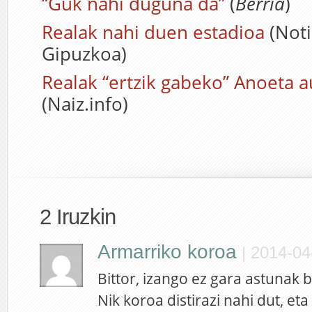
“Guk nahi duguna da”
(
Berria
)
Realak nahi duen estadioa
(Noti
Gipuzkoa)
Realak “ertzik gabeko” Anoeta 
(Naiz.info)
2 Iruzkin
Armarriko koroa
|
2014-04
Bittor, izango ez gara astunak 
Nik koroa distirazi nahi dut, eta