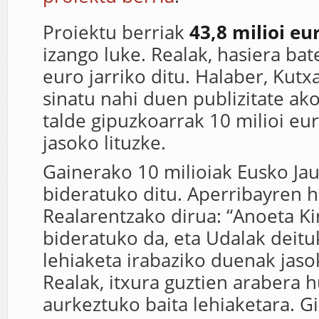
Proiektu berriak
43,8 milioi e
izango luke. Realak, hasiera bat
euro jarriko ditu. Halaber, Kut
sinatu nahi duen publizitate ak
talde gipuzkoarrak 10 milioi eu
jasoko lituzke.
Gainerako 10 milioiak Eusko Jau
bideratuko ditu. Aperribayren h
Realarentzako dirua: “Anoeta Ki
bideratuko da, eta Udalak deit
lehiaketa irabaziko duenak jasok
Realak, itxura guztien arabera h
aurkeztuko baita lehiaketara. 