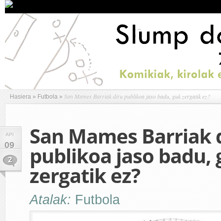
San Mames Barriak diru publikoa jaso badu, guk zergatik ez?
Hasiera
»
Futbola
»
San Mames Barriak 
API
09
publikoa jaso badu,
2
zergatik ez?
Atalak:
Futbola