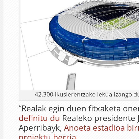
42.300 ikuslerentzako lekua izango d
“Realak egin duen fitxaketa one
definitu du
Realeko presidente 
Aperribayk,
Anoeta estadioa bi
proiektu berria
.