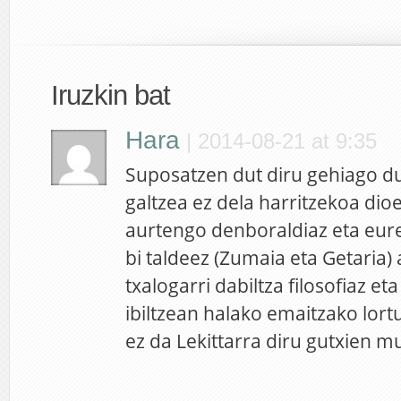
Iruzkin bat
Hara
|
2014-08-21 at 9:35
Suposatzen dut diru gehiago d
galtzea ez dela harritzekoa dio
aurtengo denboraldiaz eta eur
bi taldeez (Zumaia eta Getaria) 
txalogarri dabiltza filosofiaz et
ibiltzean halako emaitzako lortu
ez da Lekittarra diru gutxien m