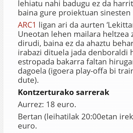
lehiatu nahi badugu ez da harri
baina gure proiektuan sinesten
ARC1
ligan ari da aurten ‘Lekitta
Uneotan lehen mailara heltzea 
dirudi, baina ez da ahaztu beha
irabazi dituela jada denboraldi 
estropada bakarra faltan hirug
dagoela (igoera play-offa bi tra
dute).
Kontzerturako sarrerak
Aurrez: 18 euro.
Bertan (leihatilak 20:00etan irek
euro.