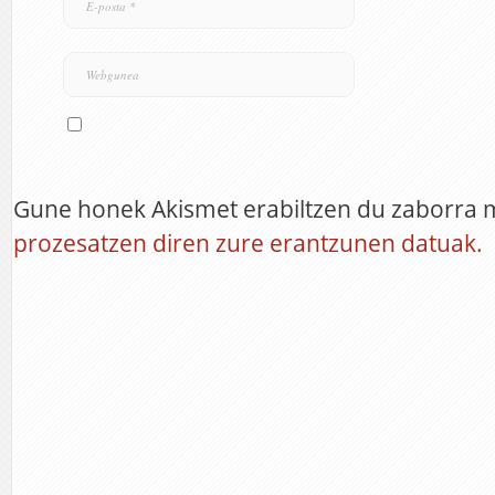
Gune honek Akismet erabiltzen du zaborra 
prozesatzen diren zure erantzunen datuak.