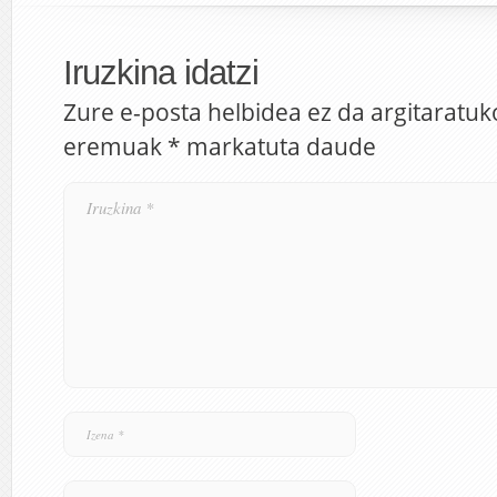
Iruzkina idatzi
Zure e-posta helbidea ez da argitaratuk
eremuak
*
markatuta daude