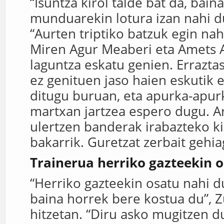
“Isuntza kirol talde bat da, bain
munduarekin lotura izan nahi du
“Aurten triptiko batzuk egin nah
Miren Agur Meaberi eta Amets A
laguntza eskatu genien. Errazta
ez genituen jaso haien eskutik e
ditugu buruan, eta apurka-apur
martxan jartzea espero dugu. A
ulertzen banderak irabazteko ki
bakarrik. Guretzat zerbait gehia
Trainerua herriko gazteekin 
“Herriko gazteekin osatu nahi d
baina horrek bere kostua du”,
hitzetan. “Diru asko mugitzen d