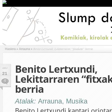
Benito Lertxundi, Lekittarraren “fitxaketa” berria
Hasiera
»
Arrauna
»
Benito Lertxundi,
ABU
21
Lekittarraren “fitxa
1
berria
Atalak:
Arrauna
,
Musika
Benito Lertxundi kantari oriota