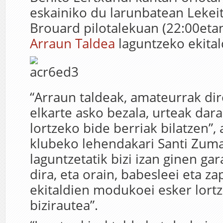
eskainiko du larunbatean Lekeit
Brouard pilotalekuan (22:00eta
Arraun Taldea
laguntzeko ekital
“Arraun taldeak, amateurrak dir
elkarte asko bezala, urteak dar
lortzeko bide berriak bilatzen”,
klubeko lehendakari Santi Zuma
laguntzetatik bizi izan ginen gar
dira, eta orain, babesleei eta z
ekitaldien modukoei esker lort
bizirautea”.