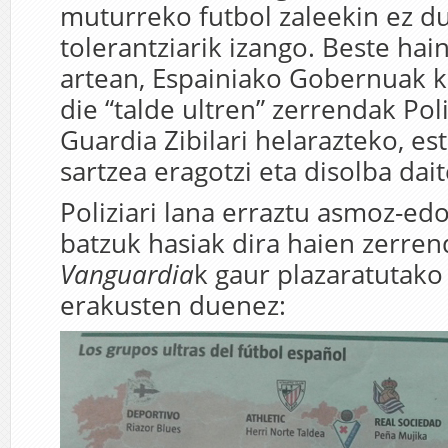
muturreko futbol zaleekin ez du
tolerantziarik izango. Beste hai
artean, Espainiako Gobernuak k
die “talde ultren” zerrendak Poli
Guardia Zibilari helarazteko, es
sartzea eragotzi eta disolba dait
Poliziari lana erraztu asmoz-ed
batzuk hasiak dira haien zerre
Vanguardia
k gaur plazaratutak
erakusten duenez: