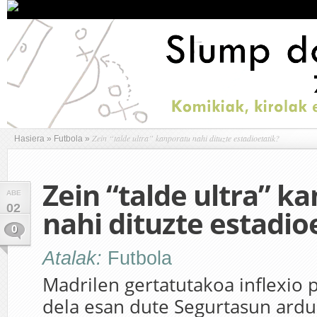
Zein “talde ultra” kanporatu nahi dituzte estadioetatik?
Hasiera
»
Futbola
»
Zein “talde ultra” k
ABE
02
nahi dituzte estadio
0
Atalak:
Futbola
Madrilen gertatutakoa inflexio 
dela esan dute Segurtasun ard