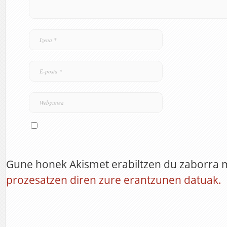
Gune honek Akismet erabiltzen du zaborra 
prozesatzen diren zure erantzunen datuak.