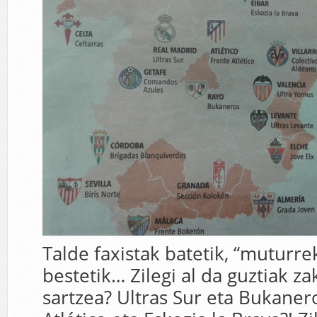
Talde faxistak batetik, “muturre
bestetik… Zilegi al da guztiak z
sartzea? Ultras Sur eta Bukaner