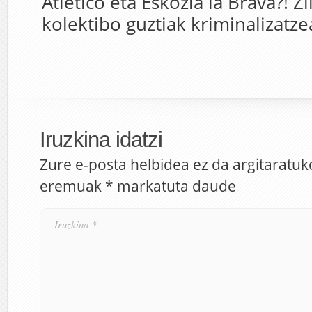
Atlético eta Eskozia la Brava?! Zi
kolektibo guztiak kriminalizatze
Iruzkina idatzi
Zure e-posta helbidea ez da argitaratuk
eremuak
*
markatuta daude