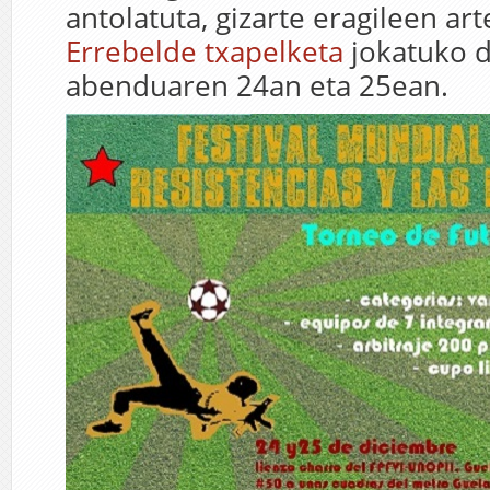
antolatuta, gizarte eragileen ar
Errebelde txapelketa
jokatuko d
abenduaren 24an eta 25ean.