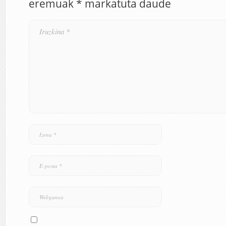
eremuak
*
markatuta daude