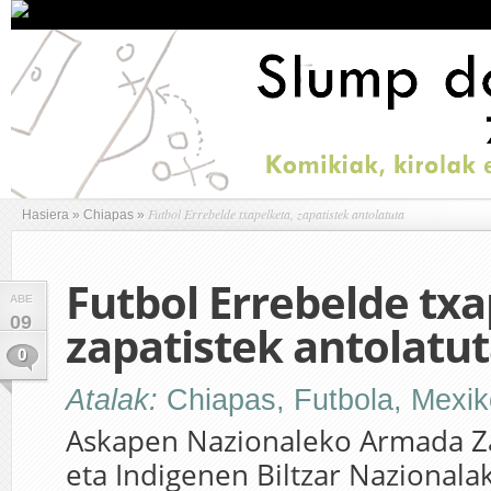
Futbol Errebelde txapelketa, zapatistek antolatuta
Hasiera
»
Chiapas
»
Futbol Errebelde txa
ABE
09
zapatistek antolatu
0
Atalak:
Chiapas
,
Futbola
,
Mexik
Askapen Nazionaleko Armada Za
eta Indigenen Biltzar Nazionalak