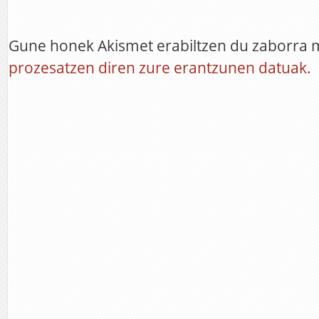
Gune honek Akismet erabiltzen du zaborra 
prozesatzen diren zure erantzunen datuak.