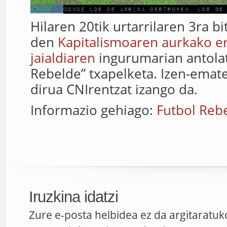
Hilaren 20tik urtarrilaren 3ra b
den
Kapitalismoaren aurkako err
jaialdiaren
ingurumarian antola
Rebelde” txapelketa. Izen-emate
dirua CNIrentzat izango da.
Informazio gehiago:
Futbol Reb
Iruzkina idatzi
Zure e-posta helbidea ez da argitaratuk