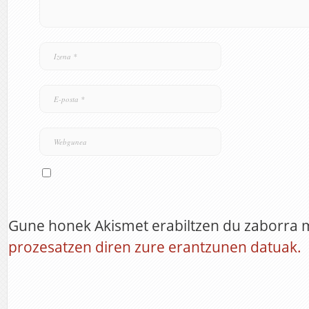
Gune honek Akismet erabiltzen du zaborra 
prozesatzen diren zure erantzunen datuak.