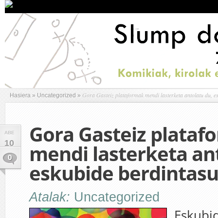
Gora Gasteiz plataformak mendi lasterketa antolatu du, e
Hasiera
»
Uncategorized
»
Gora Gasteiz plataf
ABE
10
mendi lasterketa an
0
eskubide berdintasu
Atalak:
Uncategorized
Eskubi