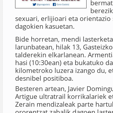
bermat
bereziki
sexuari, erlijioari eta orientazio
dagokien kasuetan.
Bide horretan, mendi lasterketa
larunbatean, hilak 13, Gasteizk
talderekin elkarlanean. Armenti
hasi (10:30ean) eta bukatuko da
kilometroko luzera izango du, 
desnibel positiboa.
Besteren artean, Javier Domingu
Artigue ultratrail korrikalariek 
Zerain mendizaleak parte hartu
ororentzat zabalik dagoen laste