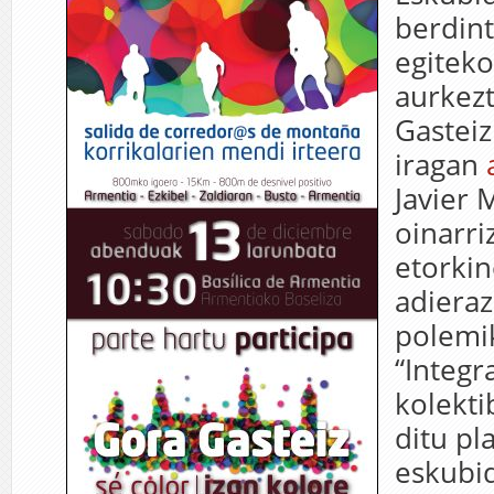
berdin
egitek
aurkez
Gasteiz
iragan
Javier 
oinarri
etorki
adiera
polemi
“Integr
kolekti
ditu pl
eskubi