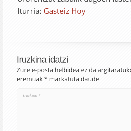
Iturria:
Gasteiz Hoy
Iruzkina idatzi
Zure e-posta helbidea ez da argitaratuk
eremuak
*
markatuta daude