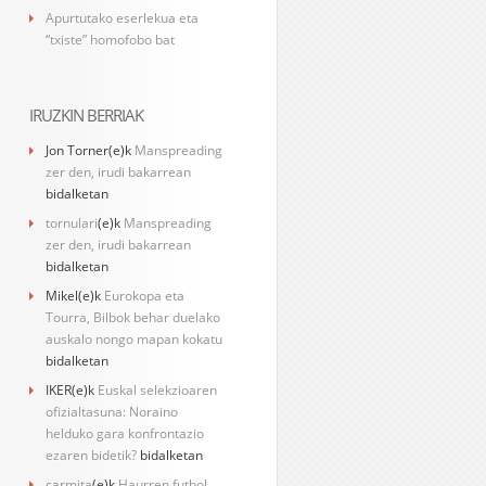
Apurtutako eserlekua eta
“txiste” homofobo bat
IRUZKIN BERRIAK
Jon Torner
(e)k
Manspreading
zer den, irudi bakarrean
bidalketan
tornulari
(e)k
Manspreading
zer den, irudi bakarrean
bidalketan
Mikel
(e)k
Eurokopa eta
Tourra, Bilbok behar duelako
auskalo nongo mapan kokatu
bidalketan
IKER
(e)k
Euskal selekzioaren
ofizialtasuna: Noraino
helduko gara konfrontazio
ezaren bidetik?
bidalketan
carmita
(e)k
Haurren futbol