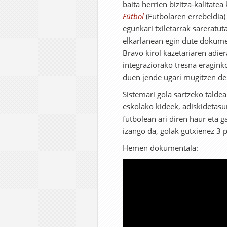
baita herrien bizitza-kalitate
Fútbol
(Futbolaren errebeldia
egunkari txiletarrak sareratu
elkarlanean egin dute dokumen
Bravo kirol kazetariaren adier
integraziorako tresna eragink
duen jende ugari mugitzen de
Sistemari gola sartzeko talde
eskolako kideek, adiskidetasu
futbolean ari diren haur eta ga
izango da, golak gutxienez 3
Hemen dokumentala: