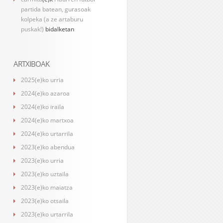
partida batean, gurasoak
kolpeka (a ze artaburu
puskak!)
bidalketan
ARTXIBOAK
2025(e)ko urria
2024(e)ko azaroa
2024(e)ko iraila
2024(e)ko martxoa
2024(e)ko urtarrila
2023(e)ko abendua
2023(e)ko urria
2023(e)ko uztaila
2023(e)ko maiatza
2023(e)ko otsaila
2023(e)ko urtarrila