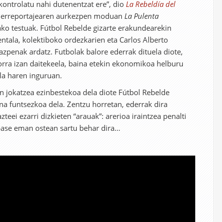
a kontrolatu nahi dutenentzat ere”, dio
La Rebeldía del
) erreportajearen aurkezpen moduan
La Pulenta
tako testuak. Fútbol Rebelde gizarte erakundearekin
tala, kolektiboko ordezkarien eta Carlos Alberto
azpenak ardatz. Futbolak balore ederrak dituela diote,
orra izan daitekeela, baina etekin ekonomikoa helburu
la haren inguruan.
an jokatzea ezinbestekoa dela diote Fútbol Rebelde
na funtsezkoa dela. Zentzu horretan, ederrak dira
zteei ezarri dizkieten “arauak”: arerioa iraintzea penalti
 pase eman ostean sartu behar dira…