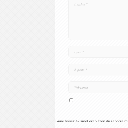
Gune honek Akismet erabiltzen du zaborra m