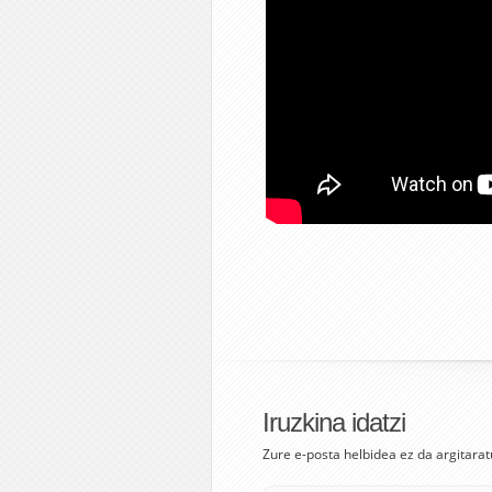
Iruzkina idatzi
Zure e-posta helbidea ez da argitarat