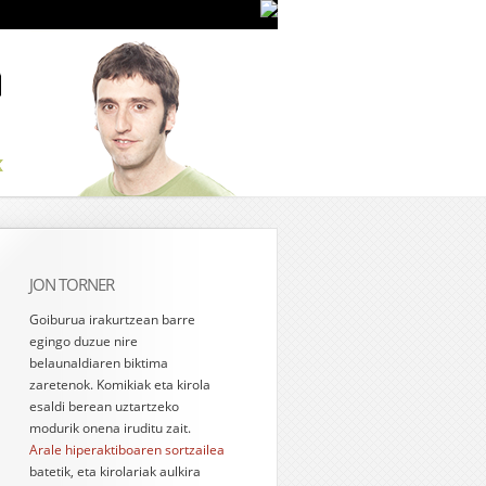
JON TORNER
Goiburua irakurtzean barre
egingo duzue nire
belaunaldiaren biktima
zaretenok. Komikiak eta kirola
esaldi berean uztartzeko
modurik onena iruditu zait.
Arale hiperaktiboaren sortzailea
batetik, eta kirolariak aulkira