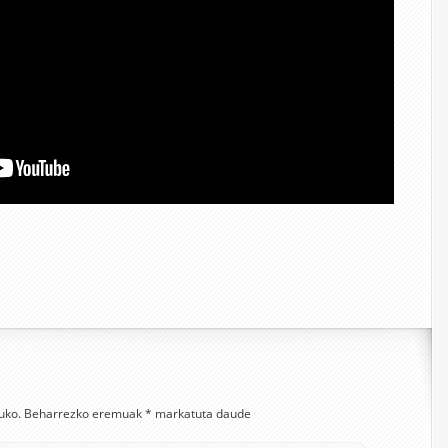
uko.
Beharrezko eremuak
*
markatuta daude