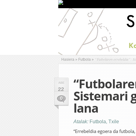
“Futbolaren errebeldia”: Sis
Hasiera
»
Futbola
»
“Futbolare
ABE
22
Sistemari g
0
lana
Atalak:
Futbola
,
Txile
“Errebeldia egoera da futbola,