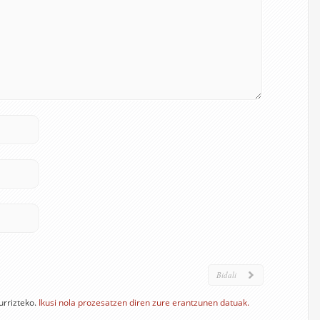
urrizteko.
Ikusi nola prozesatzen diren zure erantzunen datuak.