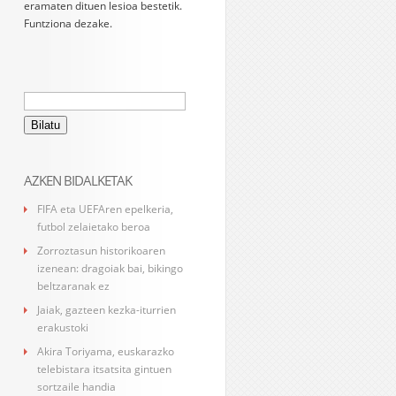
eramaten dituen lesioa bestetik.
Funtziona dezake.
Bilatu:
AZKEN BIDALKETAK
FIFA eta UEFAren epelkeria,
futbol zelaietako beroa
Zorroztasun historikoaren
izenean: dragoiak bai, bikingo
beltzaranak ez
Jaiak, gazteen kezka-iturrien
erakustoki
Akira Toriyama, euskarazko
telebistara itsatsita gintuen
sortzaile handia