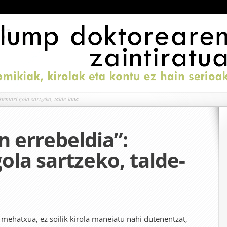
temari gola sartzeko, talde-lana
n errebeldia”:
ola sartzeko, talde-
 mehatxua, ez soilik kirola maneiatu nahi dutenentzat,