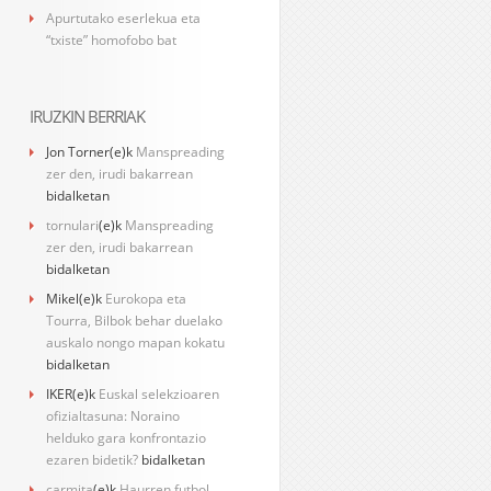
Apurtutako eserlekua eta
“txiste” homofobo bat
IRUZKIN BERRIAK
Jon Torner
(e)k
Manspreading
zer den, irudi bakarrean
bidalketan
tornulari
(e)k
Manspreading
zer den, irudi bakarrean
bidalketan
Mikel
(e)k
Eurokopa eta
Tourra, Bilbok behar duelako
auskalo nongo mapan kokatu
bidalketan
IKER
(e)k
Euskal selekzioaren
ofizialtasuna: Noraino
helduko gara konfrontazio
ezaren bidetik?
bidalketan
carmita
(e)k
Haurren futbol