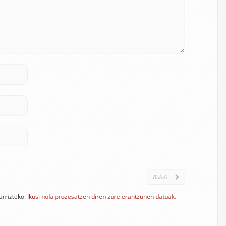
urrizteko.
Ikusi nola prozesatzen diren zure erantzunen datuak.