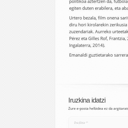
politikoa aztertzen da, futbola
egiten duten erabilera, eta aba
Urtero bezala, film onena sar
diru hori kirolarekin zerikusi
zuzendariak. Aurreko urteetak
Pérez eta Gilles Rof, Frantzia,
Ingalaterra, 2014).
Emanaldi guztietarako sarrera
Iruzkina idatzi
Zure e-posta helbidea ez da argitarat