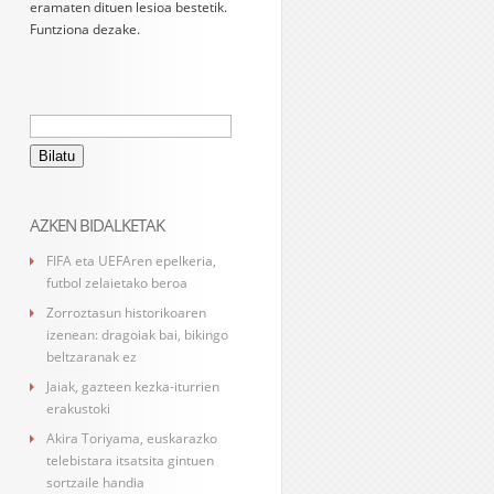
eramaten dituen lesioa bestetik.
Funtziona dezake.
Bilatu:
AZKEN BIDALKETAK
FIFA eta UEFAren epelkeria,
futbol zelaietako beroa
Zorroztasun historikoaren
izenean: dragoiak bai, bikingo
beltzaranak ez
Jaiak, gazteen kezka-iturrien
erakustoki
Akira Toriyama, euskarazko
telebistara itsatsita gintuen
sortzaile handia