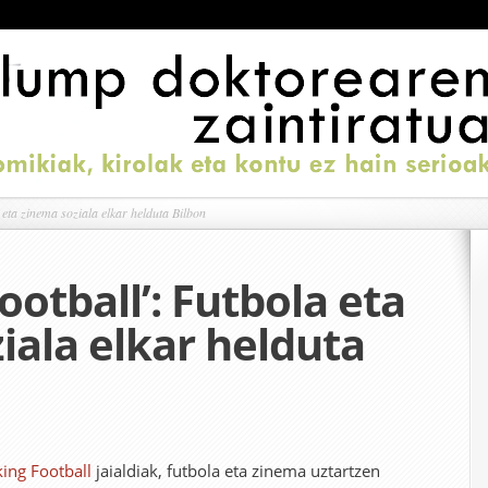
 eta zinema soziala elkar helduta Bilbon
ootball’: Futbola eta
iala elkar helduta
ing Football
jaialdiak, futbola eta zinema uztartzen