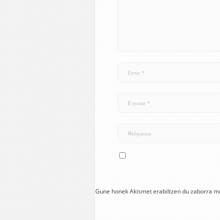
Gune honek Akismet erabiltzen du zaborra m