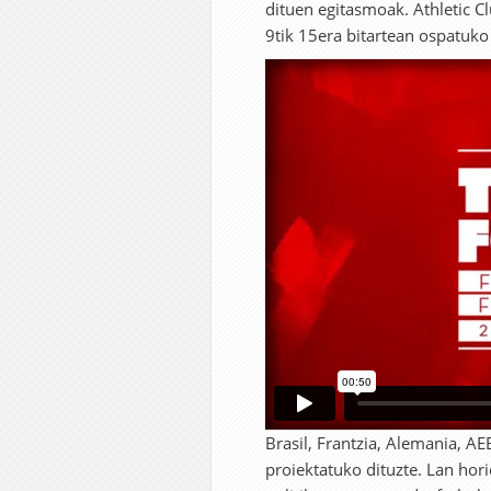
dituen egitasmoak. Athletic C
9tik 15era bitartean ospatuko 
Brasil, Frantzia, Alemania, 
proiektatuko dituzte. Lan hori