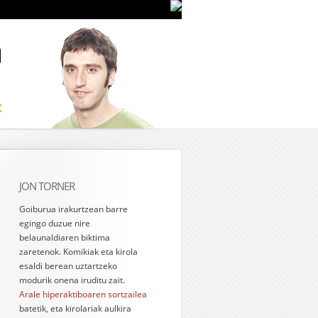
JON TORNER
Goiburua irakurtzean barre
egingo duzue nire
belaunaldiaren biktima
zaretenok. Komikiak eta kirola
esaldi berean uztartzeko
modurik onena iruditu zait.
Arale hiperaktiboaren sortzailea
batetik, eta kirolariak aulkira