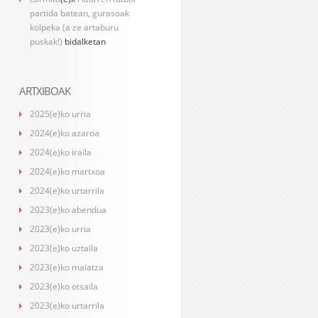
partida batean, gurasoak
kolpeka (a ze artaburu
puskak!)
bidalketan
ARTXIBOAK
2025(e)ko urria
2024(e)ko azaroa
2024(e)ko iraila
2024(e)ko martxoa
2024(e)ko urtarrila
2023(e)ko abendua
2023(e)ko urria
2023(e)ko uztaila
2023(e)ko maiatza
2023(e)ko otsaila
2023(e)ko urtarrila