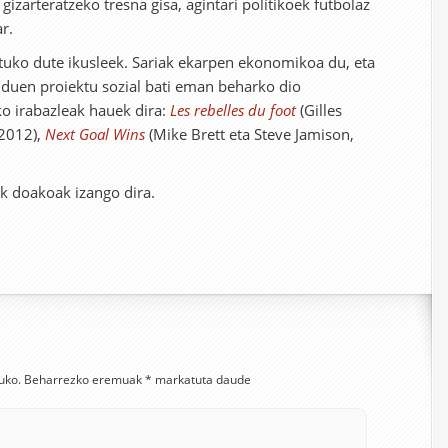
 gizarteratzeko tresna gisa, agintari politikoek futbolaz
r.
ituko dute ikusleek. Sariak ekarpen ekonomikoa du, eta
a duen proiektu sozial bati eman beharko dio
o irabazleak hauek dira:
Les rebelles du foot
(Gilles
 2012),
Next Goal Wins
(Mike Brett eta Steve Jamison,
k doakoak izango dira.
uko.
Beharrezko eremuak
*
markatuta daude