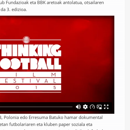
lub Fundazioak eta BBK aretoak antolatua, otsailaren
da 3. edizioa.
AEB, Polonia edo Erresuma Batuko hamar dokumental
etan futbolariaren eta kluben paper soziala eta