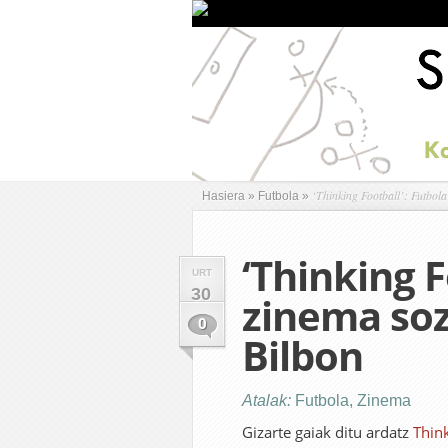
‘Thinking Football’: Futbola
Hasiera
»
Futbola
»
‘Thinking F
URT
30
zinema soz
0
Bilbon
Atalak:
Futbola
,
Zinema
Gizarte gaiak ditu ardatz
Think