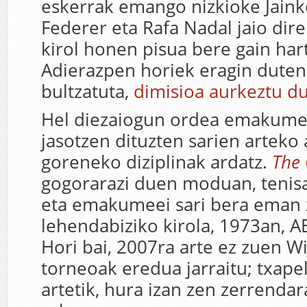
eskerrak emango nizkioke Jaink
Federer eta Rafa Nadal jaio dire
kirol honen pisua bere gain har
Adierazpen horiek eragin duten
bultzatuta,
dimisioa aurkeztu d
Hel diezaiogun ordea emakume 
jasotzen dituzten sarien arteko 
goreneko diziplinak ardatz.
The
gogorarazi duen moduan, tenisa
eta emakumeei sari bera eman 
lehendabiziko kirola, 1973an, A
Hori bai, 2007ra arte ez zuen 
torneoak eredua jarraitu; txap
artetik, hura izan zen zerrendar