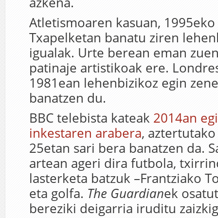
azkena.
Atletismoaren kasuan, 1995ek
Txapelketan banatu ziren lehenb
igualak. Urte berean eman zue
patinaje artistikoak ere. Londr
1981ean lehenbizikoz egin zenet
banatzen du.
BBC telebista kateak
2014an eg
inkestaren arabera
, aztertutako 
25etan sari bera banatzen da. 
artean ageri dira futbola, txirrin
lasterketa batzuk –Frantziako T
eta golfa.
The Guardian
ek osatut
bereziki deigarria iruditu zaiz