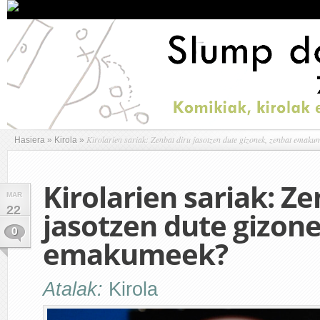
Kirolarien sariak: Zenbat diru jasotzen dute gizonek, zenbat emaku
Hasiera
»
Kirola
»
Kirolarien sariak: Ze
MAR
22
jasotzen dute gizon
0
emakumeek?
Atalak:
Kirola