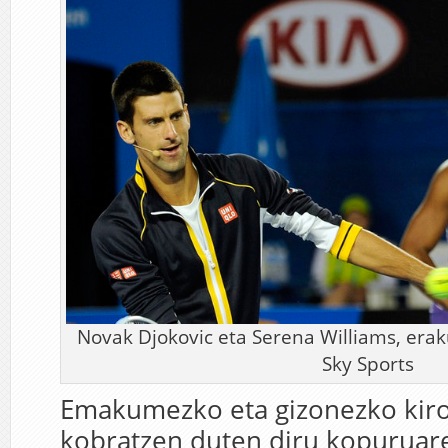
Novak Djokovic eta Serena Williams, erak
Sky Sports
Emakumezko eta gizonezko kiro
kobratzen duten diru kopuruare