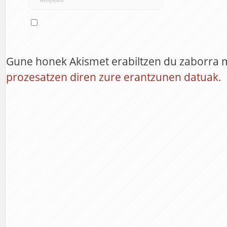
Gune honek Akismet erabiltzen du zaborra 
prozesatzen diren zure erantzunen datuak.