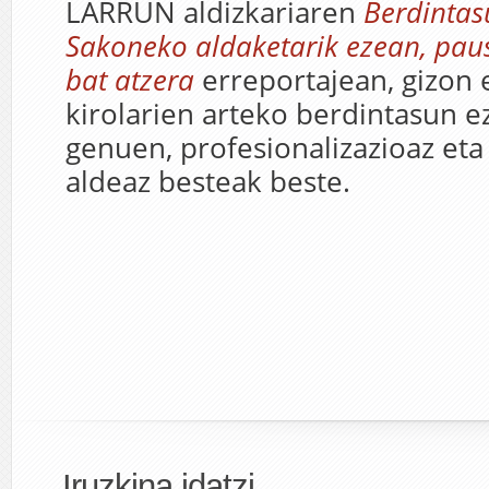
LARRUN aldizkariaren
Berdintas
Sakoneko aldaketarik ezean, paus
bat atzera
erreportajean, gizon
kirolarien arteko berdintasun ez
genuen, profesionalizazioaz eta
aldeaz besteak beste.
Iruzkina idatzi