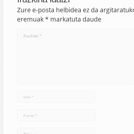
Zure e-posta helbidea ez da argitaratuk
eremuak
*
markatuta daude