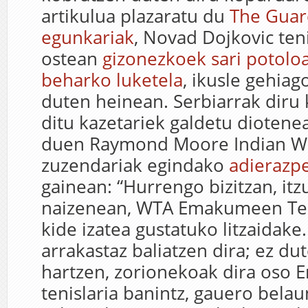
artikulua plazaratu du
The Guar
egunkariak
, Novad Dojkovic teni
ostean
gizonezkoek sari potolo
beharko luketela
, ikusle gehiag
duten heinean. Serbiarrak diru
ditu kazetariek galdetu diotenean
duen Raymond Moore Indian We
zuzendariak egindako
adierazp
gainean: “Hurrengo bizitzan, itz
naizenean, WTA Emakumeen Ten
kide izatea gustatuko litzaidake
arrakastaz baliatzen dira; ez du
hartzen, zorionekoak dira oso
tenislaria banintz, gauero belaun