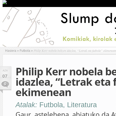
Philip Kerr nobela beltzen idazlea, “Letrak eta futbola” ekimenea
Hasiera
»
Futbola
»
Philip Kerr nobela b
AZA
07
idazlea, “Letrak eta 
0
ekimenean
Atalak:
Futbola
,
Literatura
Gaur, astelehena, abiatuko da A