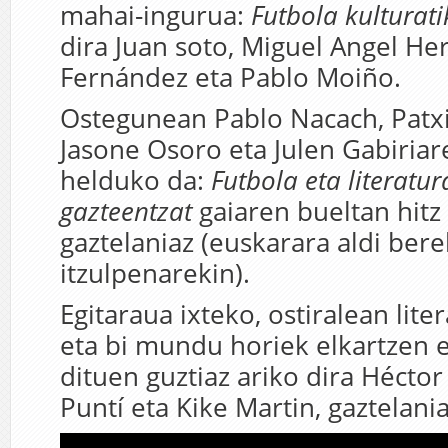
mahai-ingurua:
Futbola kulturati
dira Juan soto, Miguel Angel He
Fernández eta Pablo Moiño.
Ostegunean Pablo Nacach, Patxi
Jasone Osoro eta Julen Gabiria
helduko da:
Futbola eta literatu
gazteentzat
gaiaren bueltan hitz
gaztelaniaz (euskarara aldi ber
itzulpenarekin).
Egitaraua ixteko, ostiralean lite
eta bi mundu horiek elkartzen 
dituen guztiaz ariko dira Héctor
Puntí eta Kike Martin, gaztelania