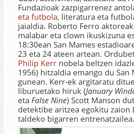
Fundazioak zazpigarrenez anto
eta futbola
, literatura eta futbo
jaialdia. Roberto Ferro aktoreak
malabar eta clown ikuskizuna e
18:30ean San Mames estadioar
23 eta 24 ateen artean. Ordube
Philip Kerr
nobela beltzen idazl
1956) hitzaldia emango du San
gunean. Kerr-ek argitaratu ditu
liburuetako hiruk (
January Win
eta
False Nine
) Scott Manson dut
detektibe aritzea egokitu zaion
taldeko bigarren entrenatzailea