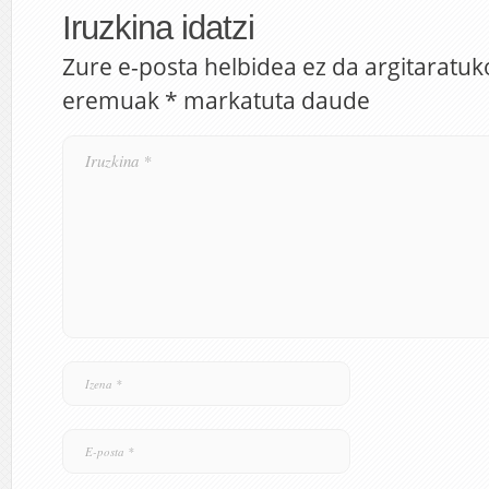
Iruzkina idatzi
Zure e-posta helbidea ez da argitaratuk
eremuak
*
markatuta daude