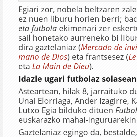
Egiari zor, nobela beltzaren zal
ez nuen liburu horien berri; ba
eta futbola
ekimenari zer esker
sail honetako aurreneko bi libu
dira gaztelaniaz (
Mercado de inv
mano de Dios
) eta frantsesez (
Le
eta
La Main de Dieu
).
Idazle ugari futbolaz solasean
Asteartean, hilak 8, jarraituko d
Unai Elorriaga, Ander Izagirre, K
Lutxo Egia bilduko dituen
Futbol
euskarazko mahai-inguruarekin
Gaztelaniaz egingo da, bestalde