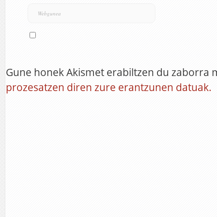
Gune honek Akismet erabiltzen du zaborra 
prozesatzen diren zure erantzunen datuak.