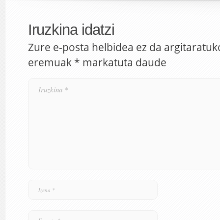
Iruzkina idatzi
Zure e-posta helbidea ez da argitaratuk
eremuak
*
markatuta daude