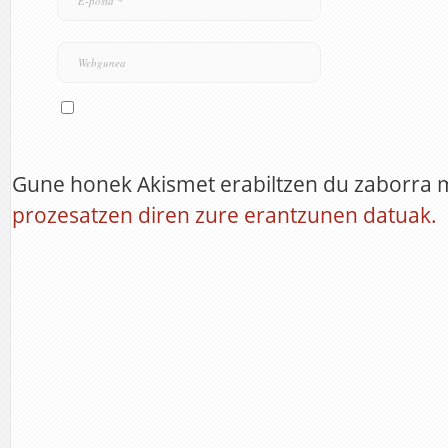
Gune honek Akismet erabiltzen du zaborra 
prozesatzen diren zure erantzunen datuak.