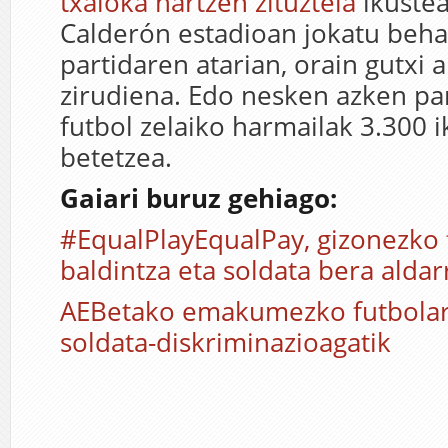
txaloka hartzen zituztela
ikustea
Calderón estadioan jokatu beh
partidaren atarian, orain gutxi 
zirudiena. Edo nesken azken pa
futbol zelaiko harmailak 3.300 i
betetzea.
Gaiari buruz gehiago:
#EqualPlayEqualPay, gizonezko 
baldintza eta soldata bera aldar
AEBetako emakumezko futbolar
soldata-diskriminazioagatik