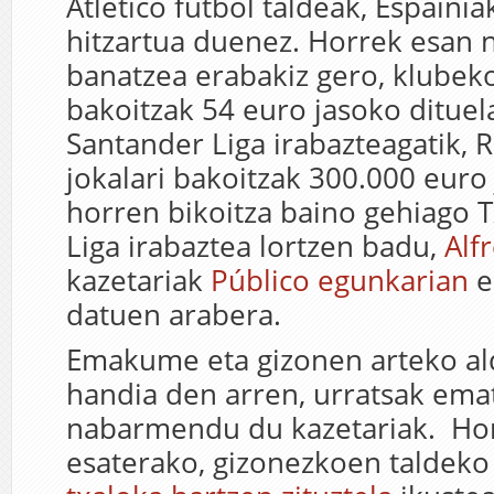
Atlético futbol taldeak, Espaini
hitzartua duenez. Horrek esan n
banatzea erabakiz gero, klubeko
bakoitzak 54 euro jasoko ditue
Santander Liga irabazteagatik, 
jokalari bakoitzak 300.000 euro 
horren bikoitza baino gehiago
Liga irabaztea lortzen badu,
Alf
kazetariak
Público egunkarian
e
datuen arabera.
Emakume eta gizonen arteko ald
handia den arren, urratsak emat
nabarmendu du kazetariak. Hor
esaterako, gizonezkoen taldeko 