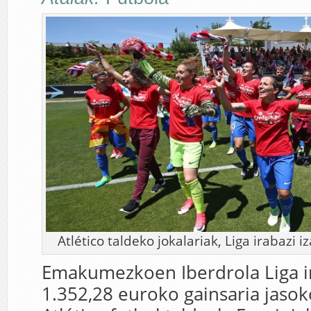
Atlético taldeko jokalariak, Liga irabazi i
Emakumezkoen Iberdrola Liga i
1.352,28 euroko gainsaria jaso