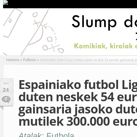
Espainiako futbol Liga irabazi duten neskek 54 euroko gainsaria j
Hasiera
»
Futbola
»
Espainiako futbol Lig
MAI
24
duten neskek 54 eu
0
gainsaria jasoko du
mutilek 300.000 eur
Atalak:
Futbola