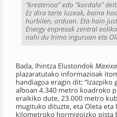
“kresterioa” edo “kordala” dei
Ez dira tarte luzeak, baina hod
hurbilen, orduan. Eta hain just
Energy enpresak zentral eolik
nahi du Irimo inguruan eta O
Bada, Ihintza Elustondok
Maxixa
plazaratutako informazioak ito
handiagoa eragin dit: “Izazpiko
alboan 4.340 metro koadroko p
eraikiko dute, 23.000 metro kub
mugituko dituzte, eta Oleta eta I
kilometroko hormigoizko pista 