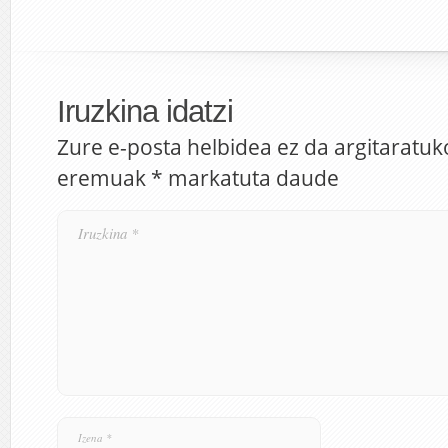
Iruzkina idatzi
Zure e-posta helbidea ez da argitaratuk
eremuak
*
markatuta daude