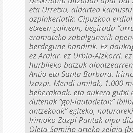
Deskribatu ditzadan apur ba
eta Urretxu, aldartea kamustu
ozpinkeriatik: Gipuzkoa erdia
etxeen gainean, begirada “urr
eramateko zabalgunerik apen
berdegune handirik. Ez daukag
ez Aralar, ez Urbia-Aizkorri, ez 
hurbileko batzuk aipatzearre
Antio eta Santa Barbara. Irim
Izazpi. Mendi umilak, 1.000 m
beherakoak, eta aukera gutxi
dutenak “goi-lautadetan” ibilb
antzekoak” egiteko, naturareki
Irimoko Zazpi Puntak aipa dit
Oleta-Samiño arteko zelaia (