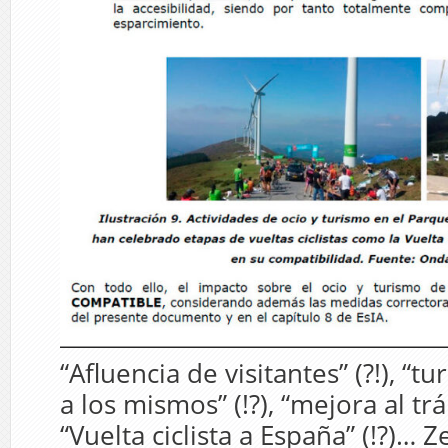
“Afluencia de visitantes” (?!), “
a los mismos” (!?), “mejora al trán
“Vuelta ciclista a España” (!?)… 