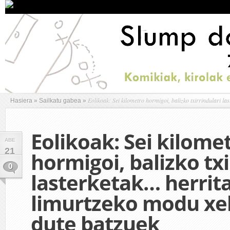
Eolikoak: Sei kilometro hormigoi, balizko txirrindulari l
Hasiera
»
Sailkatu gabea
»
Eolikoak: Sei kilome
ABE
21
hormigoi, balizko txi
0
lasterketak… herrit
limurtzeko modu xe
dute batzuek