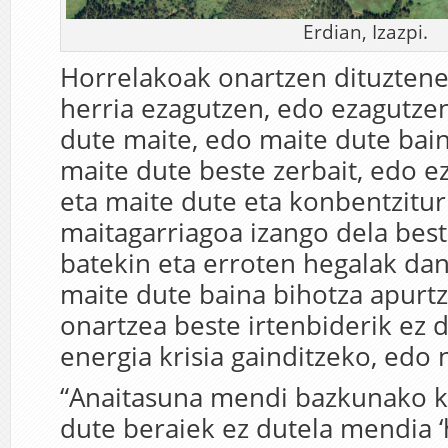
Erdian, Izazpi.
Horrelakoak onartzen dituztene
herria ezagutzen, edo ezagutze
dute maite, edo maite dute bai
maite dute beste zerbait, edo e
eta maite dute eta konbentzitur
maitagarriagoa izango dela bes
batekin eta erroten hegalak dan
maite dute baina bihotza apurt
onartzea beste irtenbiderik ez 
energia krisia gainditzeko, edo n
“Anaitasuna mendi bazkunako k
dute beraiek ez dutela mendia ‘