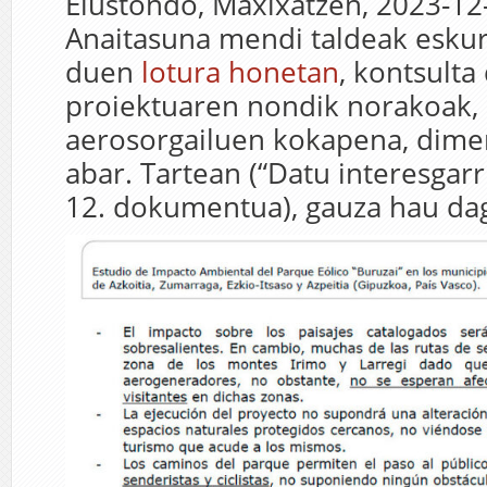
Elustondo, Maxixatzen, 2023-12-
Anaitasuna mendi taldeak eskura
duen
lotura honetan
, kontsulta
proiektuaren nondik norakoak, i
aerosorgailuen kokapena, dime
abar. Tartean (“Datu interesgar
12. dokumentua), gauza hau da