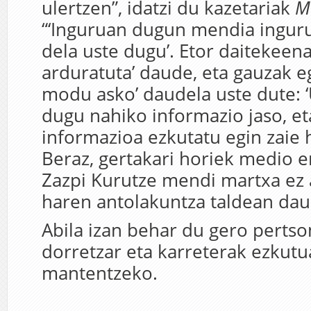
ulertzen”, idatzi du kazetariak
M
“‘Inguruan dugun mendia ingur
dela uste dugu’. Etor daitekeena
arduratuta’ daude, eta gauzak e
modu asko’ daudela uste dute: ‘
dugu nahiko informazio jaso, et
informazioa ezkutatu egin zaie he
Beraz, gertakari horiek medio e
Zazpi Kurutze mendi martxa ez 
haren antolakuntza taldean dau
Abila izan behar du gero perts
dorretzar eta karreterak ezkut
mantentzeko.