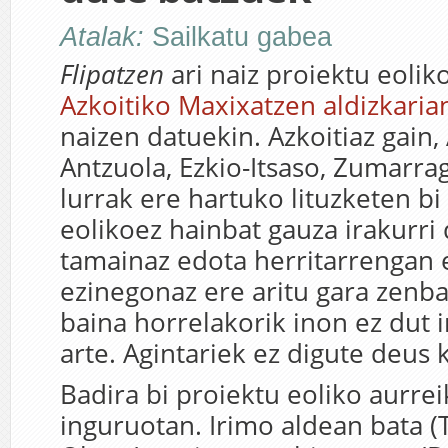
Atalak:
Sailkatu gabea
Flipatzen
ari naiz proiektu eolik
Azkoitiko Maxixatzen aldizkaria
naizen datuekin. Azkoitiaz gain, 
Antzuola, Ezkio-Itsaso, Zumarra
lurrak ere hartuko lituzketen bi
eolikoez hainbat gauza irakurri
tamainaz edota herritarrengan 
ezinegonaz ere aritu gara zenba
baina horrelakorik inon ez dut i
arte. Agintariek ez digute deus 
Badira bi proiektu eoliko aurrei
inguruotan. Irimo aldean bata (T