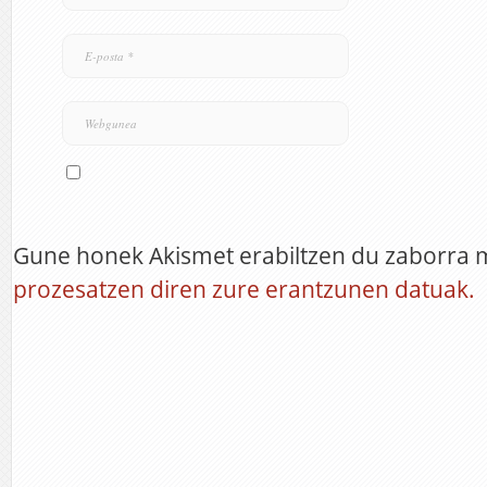
Gune honek Akismet erabiltzen du zaborra 
prozesatzen diren zure erantzunen datuak.