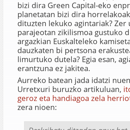
bizi dira Green Capital-eko enpr
planetatan bizi dira horrelakoa
dituzten lekuko agintariak? Zer 
parajeotan zikilismoa gustuko 
argazkian Euskalteleko kamiseta
dauzkaten bi pertsona erakuste
limurtuko dutela? Egia esan, ag
erantzuna ez jakitea.
Aurreko batean jada idatzi nue
Urretxuri buruzko artikuluan,
i
geroz eta handiagoa zela herrio
zera nioen: