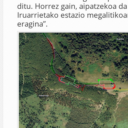
ditu. Horrez gain, aipatzekoa d
Iruarrietako estazio megalitiko
eragina”.