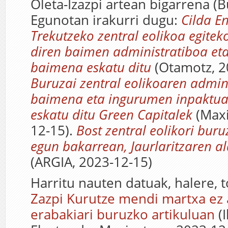
Oleta-Izazpi artean bigarrena (B
Egunotan irakurri dugu:
Cilda E
Trekutzeko zentral eolikoa egite
diren baimen administratiboa et
baimena eskatu ditu
(Otamotz, 2
Buruzai zentral eolikoaren admin
baimena eta ingurumen inpaktua
eskatu ditu Green Capitalek
(Maxi
12-15).
Bost zentral eolikori buru
egun bakarrean, Jaurlaritzaren a
(ARGIA, 2023-12-15)
Harritu nauten datuak, halere, t
Zazpi Kurutze mendi martxa ez 
erabakiari buruzko artikuluan
(I